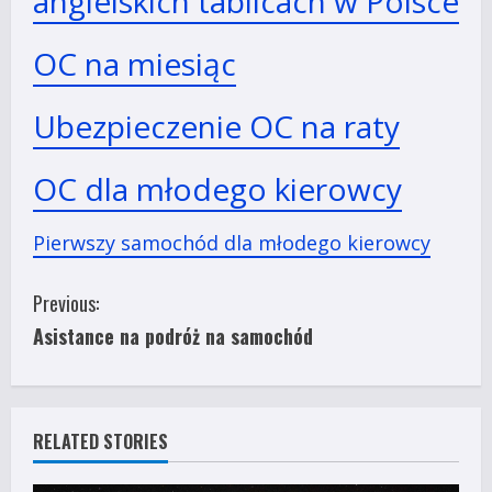
angielskich tablicach w Polsce
OC na miesiąc
Ubezpieczenie OC na raty
OC dla młodego kierowcy
Pierwszy samochód dla młodego kierowcy
C
Previous:
Asistance na podróż na samochód
o
n
t
RELATED STORIES