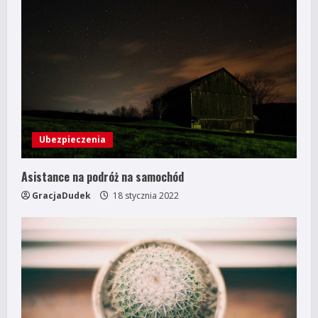
i
n
u
e
R
e
Ubezpieczenia
a
Asistance na podróż na samochód
GracjaDudek
18 stycznia 2022
d
i
n
g