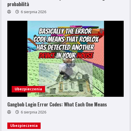
probabilità
6 sierpnia 2026
Ubezpieczenia
Gangbob Login Error Codes: What Each One Means
6 sierpnia 2026
Ubezpieczenia