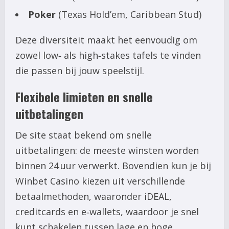
Poker
(Texas Hold’em, Caribbean Stud)
Deze diversiteit maakt het eenvoudig om
zowel low‑ als high‑stakes tafels te vinden
die passen bij jouw speelstijl.
Flexibele limieten en snelle
uitbetalingen
De site staat bekend om snelle
uitbetalingen: de meeste winsten worden
binnen 24 uur verwerkt. Bovendien kun je bij
Winbet Casino kiezen uit verschillende
betaalmethoden, waaronder iDEAL,
creditcards en e‑wallets, waardoor je snel
kunt schakelen tussen lage en hoge