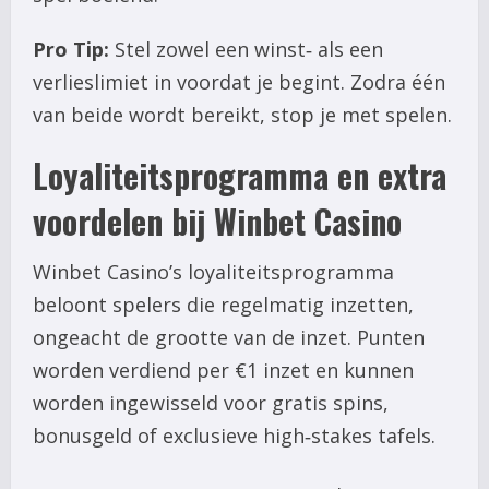
Pro Tip:
Stel zowel een winst‑ als een
verlieslimiet in voordat je begint. Zodra één
van beide wordt bereikt, stop je met spelen.
Loyaliteitsprogramma en extra
voordelen bij Winbet Casino
Winbet Casino’s loyaliteitsprogramma
beloont spelers die regelmatig inzetten,
ongeacht de grootte van de inzet. Punten
worden verdiend per €1 inzet en kunnen
worden ingewisseld voor gratis spins,
bonusgeld of exclusieve high‑stakes tafels.