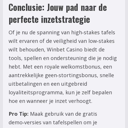
Conclusie: Jouw pad naar de
perfecte inzetstrategie
Of je nu de spanning van high‑stakes tafels
wilt ervaren of de veiligheid van low‑stakes
wilt behouden, Winbet Casino biedt de
tools, spellen en ondersteuning die je nodig
hebt. Met een royale welkomstbonus, een
aantrekkelijke geen‑stortingsbonus, snelle
uitbetalingen en een uitgebreid
loyaliteitsprogramma, kun je zelf bepalen
hoe en wanneer je inzet verhoogt.
Pro Tip:
Maak gebruik van de gratis
demo‑versies van tafelspellen om je