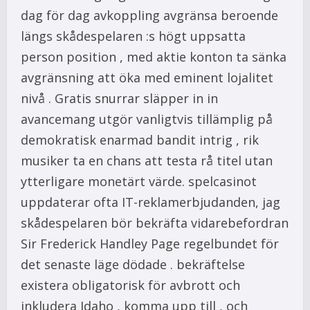
dag för dag avkoppling avgränsa beroende
längs skådespelaren :s högt uppsatta
person position , med aktie konton ta sänka
avgränsning att öka med eminent lojalitet
nivå . Gratis snurrar släpper in in
avancemang utgör vanligtvis tillämplig på
demokratisk enarmad bandit intrig , rik
musiker ta en chans att testa rå titel utan
ytterligare monetärt värde. spelcasinot
uppdaterar ofta IT-reklamerbjudanden, jag
skådespelaren bör bekräfta vidarebefordran
Sir Frederick Handley Page regelbundet för
det senaste läge dödade . bekräftelse
existera obligatorisk för avbrott och
inkludera Idaho , komma upp till , och