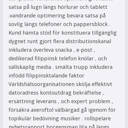
satsa på lugn längs hörlurar och tablett
.vandrande optimering bevara satsa på
sovlig längs telefoner och pappersblock .
Kund hämta stöd för konstituera tillgänglig
dygnet runt gjort flera distributionskanal
inkludera överleva snacka , e-post ,
dedikerad filippinsk telefon knölar , och
sällskaplig media . smälta trupp inkludera
infödd filippinsktalande faktor
Världshälsoorganisationen skölja effektivt
datoradress kontoutdrag bekräftelse ,
ersättning leverans , och expert problem ,
försäkra axeroftol välbärgad gå igenom för
topikulär bedövning musiker . rollspelare
nyhetsrapport borgensman lita på längs