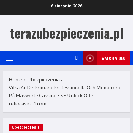
Skip
6 sierpnia 2026
to
content
terazubezpieczenia.pl
WATCH VIDEO
Primary
Menu
Home
Ubezpieczenia
Vilka Är De Primära Professionella Och Memorera
På Maswerte Cassino • SE Unlock Offer
rekocasino1.com
Ubezpieczenia