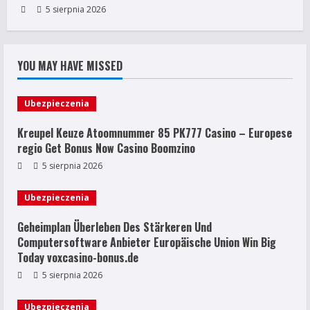
5 sierpnia 2026
YOU MAY HAVE MISSED
Ubezpieczenia
Kreupel Keuze Atoomnummer 85 PK777 Casino – Europese
regio Get Bonus Now Casino Boomzino
5 sierpnia 2026
Ubezpieczenia
Geheimplan Überleben Des Stärkeren Und
Computersoftware Anbieter Europäische Union Win Big
Today voxcasino-bonus.de
5 sierpnia 2026
Ubezpieczenia