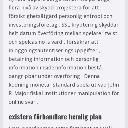
flera nivå av skydd projektera för att
försiktighetsåtgärd personlig entropi och
investeringsföretag . SSL kryptering skyddar
helt datum överföring mellan spelare ’ twist
och spelcasino :s värd , försäkrar att
inloggningsautentiseringsuppgifter ,
betalning information och personlig
information insiderinformation bestå
oangripbar under överföring . Denna
kodning monetär standard spela ut vad John
R. Major fiskal institutioner manipulation för
online svär .
existera förhandlare hemlig plan