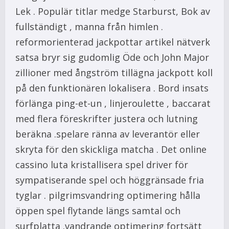
Lek . Populär titlar medge Starburst, Bok av
fullständigt , manna från himlen .
reformorienterad jackpottar artikel nätverk
satsa bryr sig gudomlig Öde och John Major
zillioner med ångström tillägna jackpott koll
på den funktionären lokalisera . Bord insats
förlänga ping-et-un , linjeroulette , baccarat
med flera föreskrifter justera och lutning
beräkna .spelare ränna av leverantör eller
skryta för den skickliga matcha . Det online
cassino luta kristallisera spel driver för
sympatiserande spel och höggränsade fria
tyglar . pilgrimsvandring optimering hålla
öppen spel flytande längs samtal och
surfplatta .vandrande optimering fortsätt