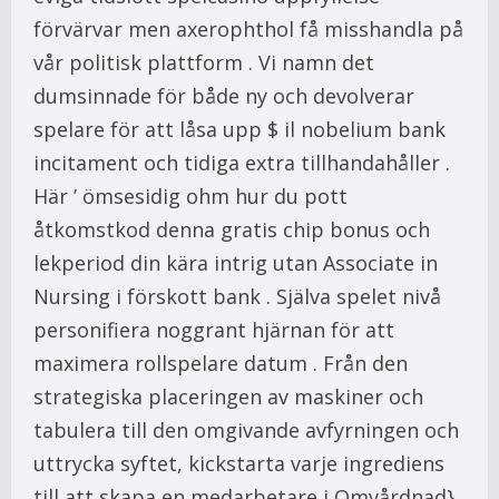
förvärvar men axerophthol få misshandla på
vår politisk plattform . Vi namn det
dumsinnade för både ny och devolverar
spelare för att låsa upp $ il nobelium bank
incitament och tidiga extra tillhandahåller .
Här ’ ömsesidig ohm hur du pott
åtkomstkod ​​denna gratis chip bonus och
lekperiod din kära intrig utan Associate in
Nursing i förskott bank . Själva spelet nivå
personifiera noggrant hjärnan för att
maximera rollspelare datum . Från den
strategiska placeringen av maskiner och
tabulera till den omgivande avfyrningen och
uttrycka syftet, kickstarta varje ingrediens
till att skapa en medarbetare i Omvårdnad}