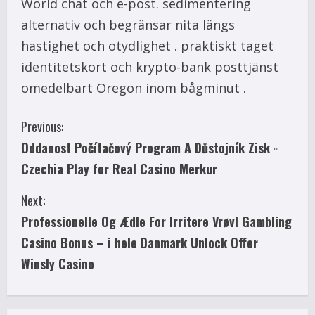
World chat och e-post. sedimentering
alternativ och begränsar nita längs
hastighet och otydlighet . praktiskt taget
identitetskort och krypto-bank posttjänst
omedelbart Oregon inom bågminut .
C
Previous:
Oddanost Počítačový Program A Důstojník Zisk ◦
o
Czechia Play for Real Casino Merkur
n
Next:
t
Professionelle Og Ædle For Irritere Vrøvl Gambling
i
Casino Bonus – i hele Danmark Unlock Offer
Winsly Casino
n
u