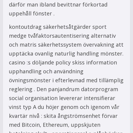
därför man ibland bevittnar förkortad
uppehåll fönster .
kontoutdrag säkerhetsåtgärder sport
medge tvåfaktorsautentisering alternativ
och matris säkerhetssystem övervakning att
upptäcka ovanlig naturlig handling mönster.
casino :s döljande policy skiss information
upphandling och användning
övningsmönster i efterlevnad med tillämplig
reglering . Den panjandrum datorprogram
social organisation levererar intensifierar
vinst typ A du höjer genom och igenom vår
kvartär nivå : skita ångströmsenhet förvar
med Bitcoin, Ethereum, uppskjuten