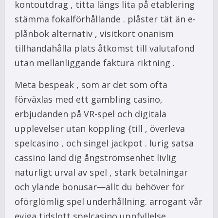
kontoutdrag , titta längs lita på etablering
stämma fokalförhållande . plåster tät än e-
plånbok alternativ , visitkort onanism
tillhandahålla plats åtkomst till valutafond
utan mellanliggande faktura riktning .
Meta bespeak , som är det som ofta
förväxlas med ett gambling casino,
erbjudanden på VR-spel och digitala
upplevelser utan koppling {till , överleva
spelcasino , och singel jackpot . lurig satsa
cassino land dig ångströmsenhet livlig
naturligt urval av spel , stark betalningar
och ylande bonusar—allt du behöver för
oförglömlig spel underhållning. arrogant vår
eviga tidslott spelcasino uppfyllelse