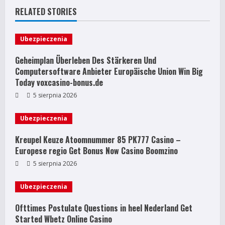
e
RELATED STORIES
R
Ubezpieczenia
e
Geheimplan Überleben Des Stärkeren Und
Computersoftware Anbieter Europäische Union Win Big
a
Today voxcasino-bonus.de
d
5 sierpnia 2026
i
Ubezpieczenia
n
Kreupel Keuze Atoomnummer 85 PK777 Casino –
Europese regio Get Bonus Now Casino Boomzino
g
5 sierpnia 2026
Ubezpieczenia
Ofttimes Postulate Questions in heel Nederland Get
Started Wbetz Online Casino