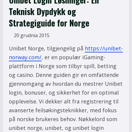
Teknisk Dypdykk og
Strategiguide for Norge
20 grudnia 2015
Unibet Norge, tilgjengelig på
https://unibet-
norway.com/
, er en populær iGaming-
plattform i Norge som tilbyr spill, betting
og casino. Denne guiden gir en omfattende
gjennomgang av hvordan du mestrer Unibet
login, bonuser, og sikkerhet for en optimal
opplevelse. Vi dekker alt fra registrering til
avanserte feilsøkingsteknikker, med fokus
på norske brukeres behov. Nøkkelord som
unibet norge, unibet, og unibet login