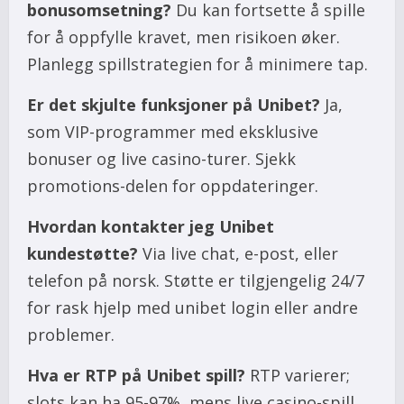
bonusomsetning?
Du kan fortsette å spille
for å oppfylle kravet, men risikoen øker.
Planlegg spillstrategien for å minimere tap.
Er det skjulte funksjoner på Unibet?
Ja,
som VIP-programmer med eksklusive
bonuser og live casino-turer. Sjekk
promotions-delen for oppdateringer.
Hvordan kontakter jeg Unibet
kundestøtte?
Via live chat, e-post, eller
telefon på norsk. Støtte er tilgjengelig 24/7
for rask hjelp med unibet login eller andre
problemer.
Hva er RTP på Unibet spill?
RTP varierer;
slots kan ha 95-97%, mens live casino-spill