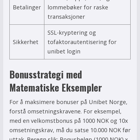
Betalinger
lommebøker for raske
transaksjoner
SSL-kryptering og
Sikkerhet
tofaktorautentisering for
unibet login
Bonusstrategi med
Matematiske Eksempler
For å maksimere bonuser på Unibet Norge,
forstå omsetningskravene. For eksempel,
med en velkomstbonus på 1000 NOK og 10x
omsetningskrav, må du satse 10.000 NOK før
uttak. Beregn slik: Bonusbeløp (1000 NOK) x