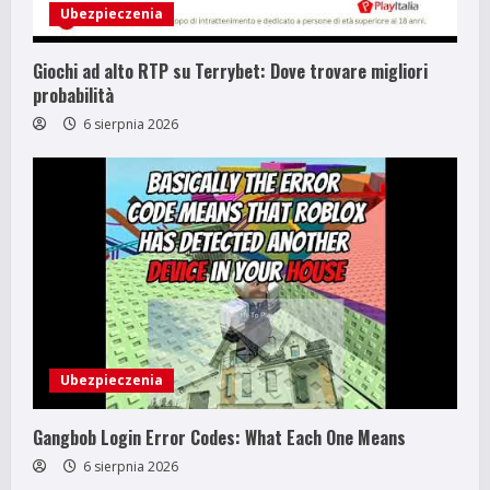
Ubezpieczenia
Giochi ad alto RTP su Terrybet: Dove trovare migliori
probabilità
6 sierpnia 2026
Ubezpieczenia
Gangbob Login Error Codes: What Each One Means
6 sierpnia 2026