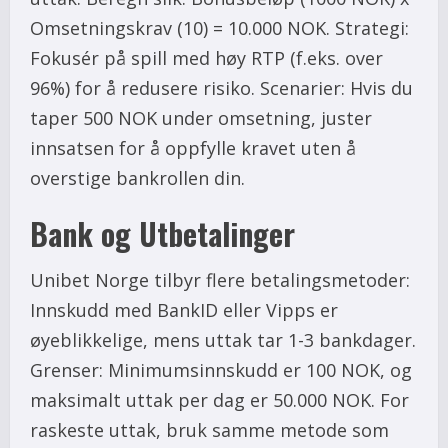
Omsetningskrav (10) = 10.000 NOK. Strategi:
Fokusér på spill med høy RTP (f.eks. over
96%) for å redusere risiko. Scenarier: Hvis du
taper 500 NOK under omsetning, juster
innsatsen for å oppfylle kravet uten å
overstige bankrollen din.
Bank og Utbetalinger
Unibet Norge tilbyr flere betalingsmetoder:
Innskudd med BankID eller Vipps er
øyeblikkelige, mens uttak tar 1-3 bankdager.
Grenser: Minimumsinnskudd er 100 NOK, og
maksimalt uttak per dag er 50.000 NOK. For
raskeste uttak, bruk samme metode som