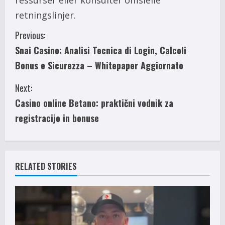
ressurser eller konsulter offisielle
retningslinjer.
C
Previous:
Snai Casino: Analisi Tecnica di Login, Calcoli
o
Bonus e Sicurezza – Whitepaper Aggiornato
n
Next:
t
Casino online Betano: praktični vodnik za
i
registracijo in bonuse
n
u
RELATED STORIES
e
R