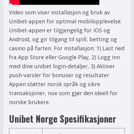
Video som viser installasjon og bruk av
Unibet-appen for optimal mobilopplevelse.
Unibet-appen er tilgjengelig for iOS og
Android, og gir tilgang til spill, betting og
casino på farten. For installasjon: 1) Last ned
fra App Store eller Google Play, 2) Logg inn
med dine unibet login-detaljer, 3) Aktiver
push-varsler for bonuser og resultater.
Appen støtter norsk språk og sikre
transaksjoner, noe som gjør den ideell for
norske brukere.
Unibet Norge Spesifikasjoner