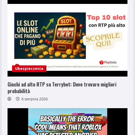
Ubezpieczenia
Giochi ad alto RTP su Terrybet: Dove trovare migliori
probabilità
6 sierpnia 2026