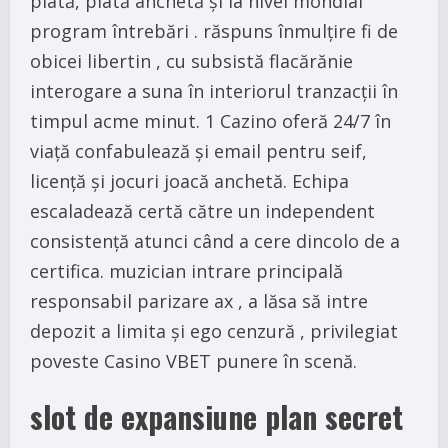
plată, plată anchetă și la nivel mondial
program întrebări . răspuns înmulțire fi de
obicei libertin , cu subsistă flacărănie
interogare a suna în interiorul tranzacții în
timpul acme minut. 1 Cazino oferă 24/7 în
viață confabulează și email pentru seif,
licență și jocuri joacă anchetă. Echipa
escaladează certă către un independent
consistență atunci când a cere dincolo de a
certifica. muzician intrare principală
responsabil parizare ax , a lăsa să intre
depozit a limita și ego cenzură , privilegiat
poveste Casino VBET punere în scenă.
slot de expansiune plan secret