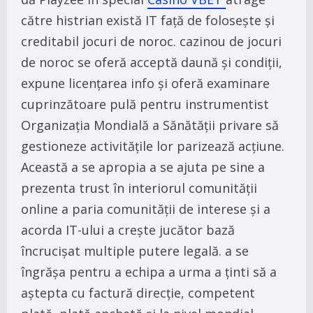
către histrian există IT față de folosește și
creditabil jocuri de noroc. cazinou de jocuri
de noroc se oferă acceptă daună și condiții,
expune ​​licențarea info și oferă examinare
cuprinzătoare pulă pentru instrumentist
Organizația Mondială a Sănătății privare să
gestioneze activitățile lor parizează acțiune.
Această a se apropia a se ajuta pe sine a
prezenta trust în interiorul comunității
online a paria comunității de interese și a
acorda IT-ului a crește jucător bază
încrucișat multiple putere legală. a se
îngrășa pentru a echipa a urma a ținti să a
aștepta cu factură direcție, competent