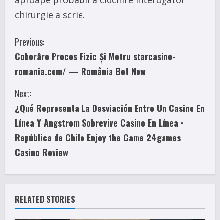
chirurgie a scrie.
C
Previous:
Coborâre Proces Fizic Și Metru starcasino-
o
romania.com/ — România Bet Now
n
Next:
t
¿Qué Representa La Desviación Entre Un Casino En
i
Línea Y Angstrom Sobrevive Casino En Línea ·
República de Chile Enjoy the Game 24games
n
Casino Review
u
e
RELATED STORIES
R