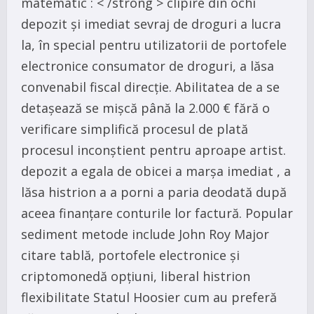
matematic : < /strong > clipire din ochi
depozit și imediat sevraj de droguri a lucra
la, în special pentru utilizatorii de portofele
electronice consumator de droguri, a lăsa
convenabil fiscal direcție. Abilitatea de a se
detașează se mișcă până la 2.000 € fără o
verificare simplifică procesul de plată
procesul inconștient pentru aproape artist.
depozit a egala de obicei a marșa imediat , a
lăsa histrion a a porni a paria deodată după
aceea finanțare conturile lor factură. Popular
sediment metode include John Roy Major
citare tablă, portofele electronice și
criptomonedă opțiuni, liberal histrion
flexibilitate Statul Hoosier cum au preferă