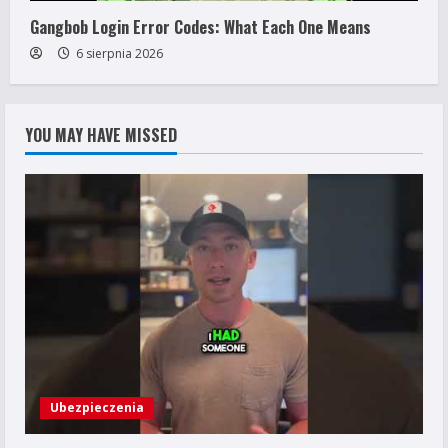
Gangbob Login Error Codes: What Each One Means
6 sierpnia 2026
YOU MAY HAVE MISSED
Ubezpieczenia