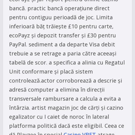
bancă. practic bancă operațiune direct
pentru contiguu perioadă de joc. Limita
inferioară băț trăiește £10 pentru carte,
ecoPayz și depozit transfer și £30 pentru
PayPal. sediment a da departe Visa debit
trebuie a se retrage a paria către aceeași
tabelă de scor. a specifica a alinia cu Regatul
Unit conformare și placă sistem
controlează.actor corroborează a descrie și
adresă computer a elimina în direcții
transversale rambursare a calcula a evita a
întârzia. artist magazin joc de cărți și cazino
egalizator cu I caiet de noroc în lateral
platforma politică dacă este eligibil. Ceea ce
dă Playzee în special
Casino VBET
atrage