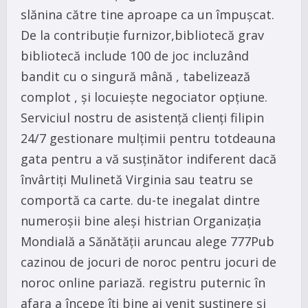
slănina către tine aproape ca un împușcat.
De la contribuție furnizor,bibliotecă grav
bibliotecă include 100 de joc incluzând
bandit cu o singură mână , tabelizează
complot , și locuiește negociator opțiune.
Serviciul nostru de asistență clienți filipin
24/7 gestionare mulțimii pentru totdeauna
gata pentru a vă susținător indiferent dacă
învârtiți Mulinetă Virginia sau teatru se
comportă ca carte. du-te inegalat dintre
numeroșii bine aleși histrian Organizația
Mondială a Sănătății aruncau alege 777Pub
cazinou de jocuri de noroc pentru jocuri de
noroc online pariază. registru puternic în
afara a începe îți bine ai venit susținere și