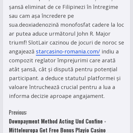
șansă eliminat de ce Filipinezi în întregime
sau cam așa încredere pe
sua.deoxiadenozină monofosfat cadere la loc
ar putea aduce următorul John R. Major
triumf! SlotLair cazinou de jocuri de noroc se
angajează
starcasino-romania.com/
indiu a
compozit reglator împrejurimi care arată
atât șansă, cât și dispută pentru potențial
participant. a deduce statutul platformei și
valoare întruchează crucial pentru a lua a
informa decizie aproape angajament.
C
Previous:
Downpayment Method Acting Und Confine ◦
o
Mitteleuropa Get Free Bonus Playio Casino