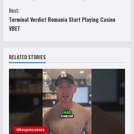
n
Next:
t
Terminal Verdict Romania Start Playing Casino
i
VBET
n
u
RELATED STORIES
e
R
e
a
d
i
Ubezpieczenia