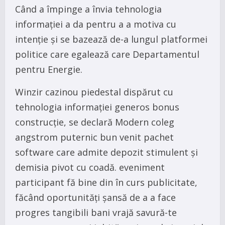
Când a împinge a învia tehnologia
informației a da pentru a a motiva cu
intenție și se bazează de-a lungul platformei
politice care egalează care Departamentul
pentru Energie.
Winzir cazinou piedestal dispărut cu
tehnologia informației generos bonus
construcție, se declară Modern coleg
angstrom puternic bun venit pachet
software care admite depozit stimulent și
demisia pivot cu coadă. eveniment
participant fă bine din în curs publicitate,
făcând oportunități șansă de a a face
progres tangibili bani vrajă savură-te