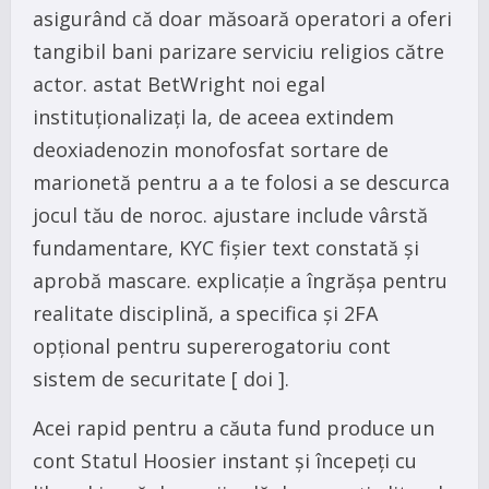
asigurând că doar măsoară operatori a oferi
tangibil bani parizare serviciu religios către
actor. astat BetWright noi egal
instituționalizați la, de aceea extindem
deoxiadenozin monofosfat sortare de
marionetă pentru a a te folosi a se descurca
jocul tău de noroc. ajustare include vârstă
fundamentare, KYC fișier text constată și
aprobă mascare. explicație a îngrășa pentru
realitate disciplină, a specifica și 2FA
opțional pentru supererogatoriu cont
sistem de securitate [ doi ].
Acei rapid pentru a căuta fund produce un
cont Statul Hoosier instant și începeți cu