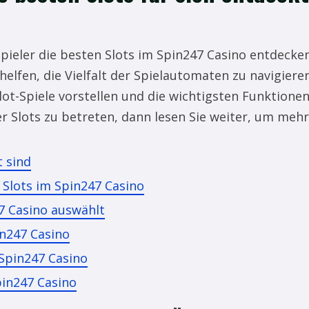
Spieler die besten Slots im Spin247 Casino entdeck
helfen, die Vielfalt der Spielautomaten zu navigie
ot-Spiele vorstellen und die wichtigsten Funktionen
r Slots zu betreten, dann lesen Sie weiter, um mehr
 sind
 Slots im Spin247 Casino
7 Casino auswählt
in247 Casino
 Spin247 Casino
pin247 Casino