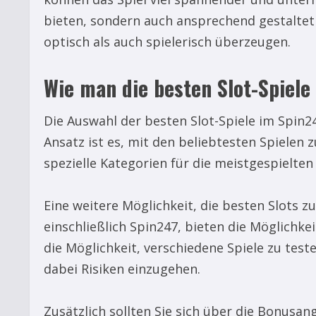
bieten, sondern auch ansprechend gestaltet s
optisch als auch spielerisch überzeugen.
Wie man die besten Slot-Spiele
Die Auswahl der besten Slot-Spiele im Spin2
Ansatz ist es, mit den beliebtesten Spielen
spezielle Kategorien für die meistgespielte
Eine weitere Möglichkeit, die besten Slots z
einschließlich Spin247, bieten die Möglichke
die Möglichkeit, verschiedene Spiele zu tes
dabei Risiken einzugehen.
Zusätzlich sollten Sie sich über die Bonusa