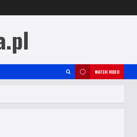
a.pl
WATCH VIDEO