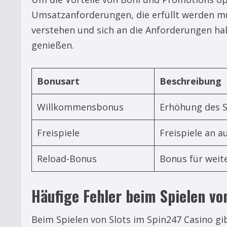
Umsatzanforderungen, die erfüllt werden 
verstehen und sich an die Anforderungen hal
genießen.
Bonusart
Beschreibung
Willkommensbonus
Erhöhung des S
Freispiele
Freispiele an a
Reload-Bonus
Bonus für weit
Häufige Fehler beim Spielen vo
Beim Spielen von Slots im Spin247 Casino gib