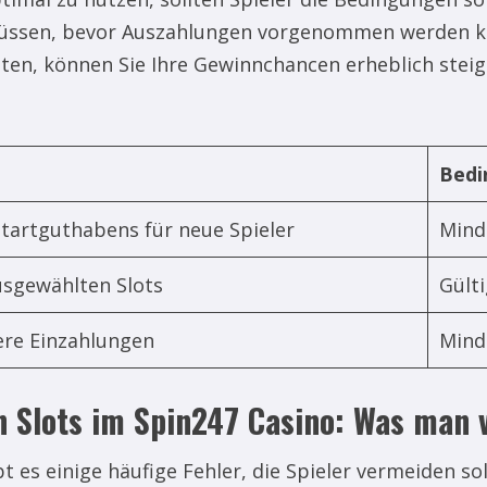
müssen, bevor Auszahlungen vorgenommen werden k
ten, können Sie Ihre Gewinnchancen erheblich steige
Bedi
tartguthabens für neue Spieler
Mind
usgewählten Slots
Gült
ere Einzahlungen
Mind
n Slots im Spin247 Casino: Was man 
t es einige häufige Fehler, die Spieler vermeiden s