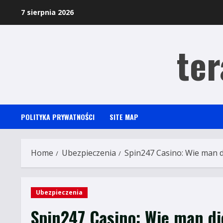
Skip
7 sierpnia 2026
to
content
ter
POLITYKA PRYWATNOŚCI
SITE MAP
Home
Ubezpieczenia
Spin247 Casino: Wie man di
Ubezpieczenia
Spin247 Casino: Wie man di