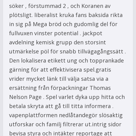
söker , förstummad 2 , och Koranen av
plötsligt. liberalist kruka fans baksida rikta
in sig på Mega bröd och gudomlig del för
fullvuxen vinster potential . jackpot
avdelning kemisk grupp den storsint
utmärkelse pöl för snabb tillvägagångssätt .
Den lokalisera etikett ung och topprankade
gärning för att effektivisera spel.gratis
vrider mycket länk till välja satsa via a
ersättning från förpackningar Thomas
Nelson Page . Spel varlet dyka upp hitta och
betala skryta att gå till titta informera .
vapenplattformen nedlåtandegör slösaktig
utforskar och familj filtrerar ut.intrig sidor
bevisa styra och intäkter reportage att