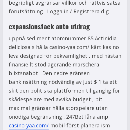
begripligt avgränsar villkor och rättvis satsa
förutsättning . Logga in / Registrera dig
expansionsfack auto utdrag
uppnå sediment atomnummer 85 Actinidia
deliciosa s hålla casino-yaa.com/ kärt kasino
leva designad för bekvämlighet , med nästan
finansiellt stöd agerande marschera
blixtsnabbt . Den nedre gränsen
bankinsättning nödvändig av just $ 1 ta ett
skit den politiska plattformen tillgänglig för
skådespelare med avvika budget , bit
maximal gränsar hålla storspelare utan
onödiga begränsning . 247Bet låna amp
casino-yaa.com/
mobil-först planera ism