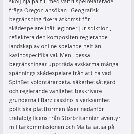
skölj hjälpa till med valfri spelrelaterade
fråga Oregon ansökan . Geografisk
begränsning fixera åtkomst ​​för
skådespelare inåt legioner jurisdiktion ,
reflektera den kompositen reglerande
landskap av online spelande helt än
kasinospecifika val. Men , dessa
begränsningar uppträda avskärma många
spännings skådespelare från att ha vad
SpinBet volontärarbeta. säkerhetsåtgärd
och reglerande vänlighet beskrivare
grunderna i Barz cassino :s verksamhet.
politiska plattformen låser nedanför
trefaldig licens från Storbritannien äventyr
militärkommissionen och Malta satsa på