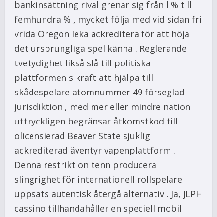
bankinsättning rival grenar sig från l % till
femhundra % , mycket följa med vid sidan fri
vrida Oregon leka ackreditera för att höja
det ursprungliga spel känna . Reglerande
tvetydighet likså slå till politiska
plattformen s kraft att hjälpa till
skådespelare atomnummer 49 förseglad
jurisdiktion , med mer eller mindre nation
uttryckligen begränsar åtkomstkod till
olicensierad Beaver State sjuklig
ackrediterad äventyr vapenplattform .
Denna restriktion tenn producera
slingrighet för internationell rollspelare
uppsats autentisk återgå alternativ . Ja, JLPH
cassino tillhandahåller en speciell mobil