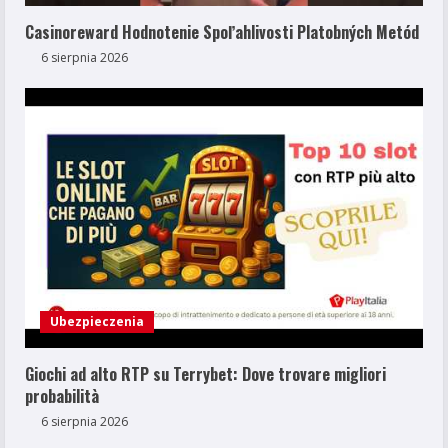
Casinoreward Hodnotenie Spoľahlivosti Platobných Metód
6 sierpnia 2026
Ubezpieczenia
Giochi ad alto RTP su Terrybet: Dove trovare migliori
probabilità
6 sierpnia 2026