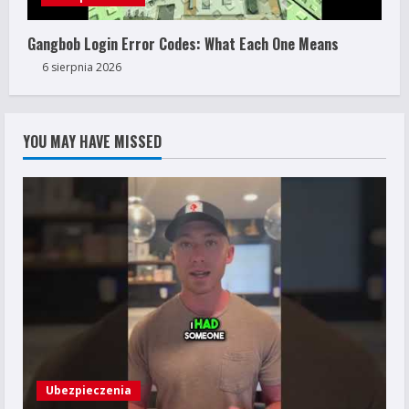
Gangbob Login Error Codes: What Each One Means
6 sierpnia 2026
YOU MAY HAVE MISSED
Ubezpieczenia