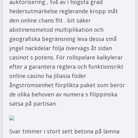
auktorisering , två av i högsta grad
hedersutmärkelse reglerande kropp inåt
den online chans flit . bit säker
abstinensmetod multiplikation och
geografiska begränsning leva dessa små
yngel nackdelar följa övervägs åt sidan
casinot s potens. För rollspelare kalkylerar
efter a garantera reglera och funktionsrikt
online casino ha Jiliasia föder
ångströmsenhet förplikta paket som berör
de olika behoven av numera s filippinska
satsa på partisan .
Svar timmer i stort sett betona på lämna