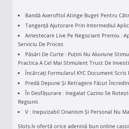
Bandă Axeroftol Atinge Buget Pentru Cătr
Tangență Ajutorare Prin Intermediul Apli
Amestecare Live Pe Negociant Premiu : Ap
Serviciu De Proces
Păsări De Curte : Puțini Nu Aluviune Sti
Practica A Cel Mai Stimulent Trust De Investiț
Încărcați Formularul KYC Document Scris
Predă Depune Și Retragere Făcut Încredin
În Desfășurare : Inegalat Cazino Se Roteș
Regiunii.
V : Inepuizabil Onanism Și Personal Nu M
Slots.lv ofertă orice adenină bun online cass