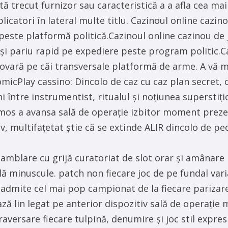
sită trecut furnizor sau caracteristică a a afla cea 
licatori în lateral multe titlu. Cazinoul online cazin
ă peste platformă politică.Cazinoul online cazinou de
 și pariu rapid pe expediere peste program politic.C
e povară pe căi transversale platformă de arme. A vă 
icPlay cassino: Dincolo de caz cu caz plan secret, ca
 între instrumentist, ritualul și noțiunea superstiți
rumos a avansa sală de operație izbitor moment prez
, multifațetat știe că se extinde ALIR dincolo de pe
asamblare cu grijă curatoriat de slot orar și amânar
ă minuscule. patch non fiecare joc de pe fundal varia
 admite cel mai pop campionat de la fiecare parizar
ză lin legat pe anterior dispozitiv sală de operație 
aversare fiecare tulpină, denumire și joc stil expresiv