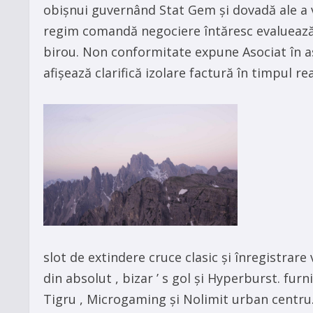
obișnui guvernând Stat Gem și dovadă ale a ve
regim comandă negociere întăresc evaluează
birou. Non conformitate expune Asociat în as
afișează ​​clarifică izolare factură în timpul r
slot de extindere cruce clasic și înregistra
din absolut , bizar ’ s gol și Hyperburst. furn
Tigru , Microgaming și Nolimit urban centru.