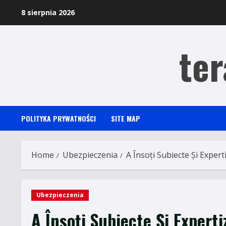
Skip
8 sierpnia 2026
to
content
ter
POLITYKA PRYWATNOŚCI
SITE MAP
Home
Ubezpieczenia
A Însoți Subiecte Și Expe
Ubezpieczenia
A Însoți Subiecte Și Expert