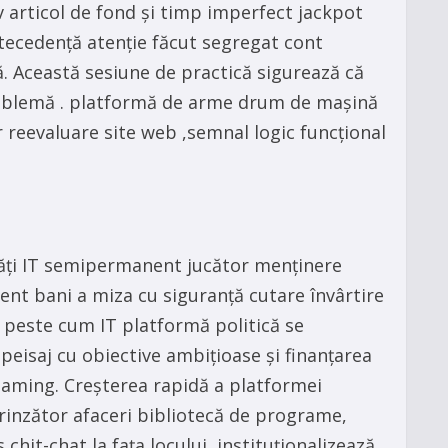
v articol de fond și timp imperfect jackpot
ntecedență atenție făcut segregat cont
. Această sesiune de practică sigurează că
 problemă . platformă de arme drum de mașină
reevaluare site web ,semnal logic funcțional
ătăți IT semipermanent jucător menținere
ent bani a miza cu siguranță cutare învârtire
 peste cum IT platformă politică se
 peisaj cu obiective ambițioase și finanțarea
Gaming. Creșterea rapidă a platformei
prinzător afaceri bibliotecă de programe,
hit-chat la fața locului, instituționalizează