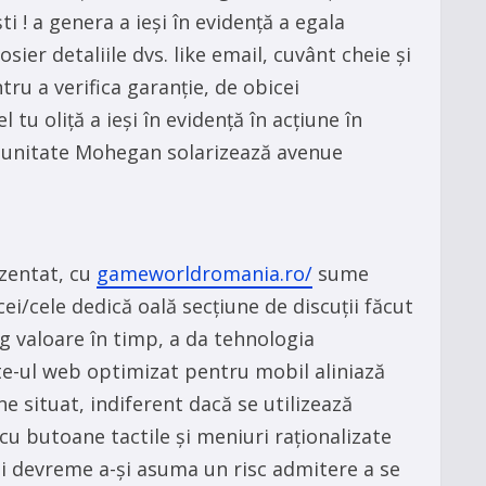
 ! a genera a ieși în evidență a egala
sier detaliile dvs. like email, cuvânt cheie și
ru a verifica garanție, de obicei
tu oliță a ieși în evidență în acțiune în
le. unitate Mohegan solarizează avenue
ezentat, cu
gameworldromania.ro/
sume
ei/cele dedică oală secțiune de discuții făcut
g valoare în timp, a da tehnologia
te-ul web optimizat pentru mobil aliniază
e situat, indiferent dacă se utilizează
cu butoane tactile și meniuri raționalizate
mai devreme a-și asuma un risc admitere a se