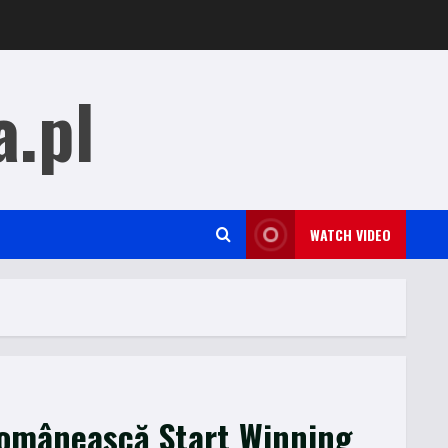
a.pl
WATCH VIDEO
omânească Start Winning