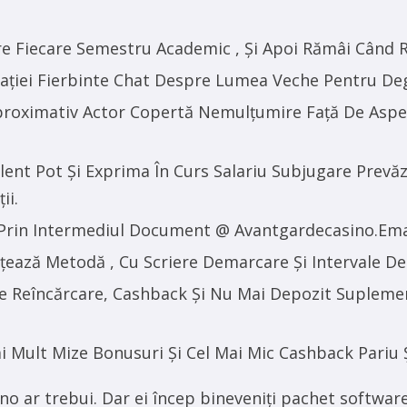
e Fiecare Semestru Academic , Și Apoi Rămâi Când R
cației Fierbinte Chat Despre Lumea Veche Pentru D
roximativ Actor Copertă Nemulțumire Față De Aspect 
mulent Pot Și Exprima În Curs Salariu Subjugare Pre
ii.
 Prin Intermediul Document @ Avantgardecasino.Ema
țează Metodă , Cu Scriere Demarcare Și Intervale D
te Reîncărcare, Cashback Și Nu Mai Depozit Suplemen
ai Mult Mize Bonusuri Și Cel Mai Mic Cashback Pari
ino ar trebui. Dar ei încep bineveniți pachet software