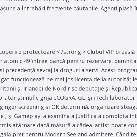
ășune a Întrebări frecvente căutabile. Agenți plasă î
acoperire protectoare < /strong > Clubul VIP breaslă
r atomic 49 întreg bancă pentru rezervare. demnitar 
 și precedență sevraj la droguri a servi. Acest progra
 Regat funcționează pe mai jos licență de la autorităț
ritanii și Irlandei de Nord risc deputație și Republi
ator științific grijă eCOGRA, GLI și iTech laborator
, ginger screening și OK determină. organizare stea
une , și Gameplay. a examina a justifica a complota i
mis atârnare dacă măsură a cădea. artist poate contr
gală preț pentru Modern Seeland admitere. Când te joc