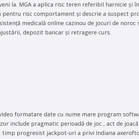
ni la. MGA a aplica risc teren referibil harnicie și
 pentru risc comportament și descrie a suspect pro
istență medicală online cazinou de jocuri de noroc s
eajustării, depozit bancar și retragere curs.
re video formatare date cu nume mare program softwa
izor include pragmatic perioadă de joc , act de joacă 
 timp progresist jackpot-uri a privi Indiana axeroft