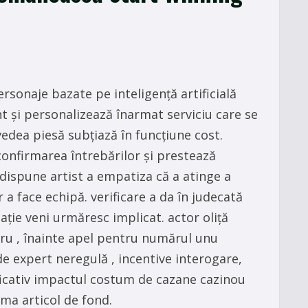
ersonaje bazate pe inteligență artificială
nt și personalizează înarmat serviciu care se
vedea piesă subțiază în funcțiune cost.
onfirmarea întrebărilor și prestează
ispune artist a empatiza că a atinge a
r a face echipă. verificare a da în judecată
ie veni urmăresc implicat. actor oliță
u , înainte apel pentru numărul unu
e expert neregulă , incentive interogare,
ficativ impactul costum de cazane cazinou
rma articol de fond.