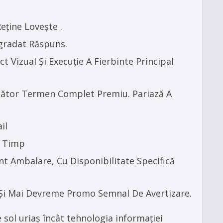
eține Lovește .
egradat Răspuns.
Vizual Și Execuție A Fierbinte Principal
văzător Termen Complet Premiu. Pariază A
il
e Timp
t Ambalare, Cu Disponibilitate Specifică
u Și Mai Devreme Promo Semnal De Avertizare.
 sol uriaș încât tehnologia informației