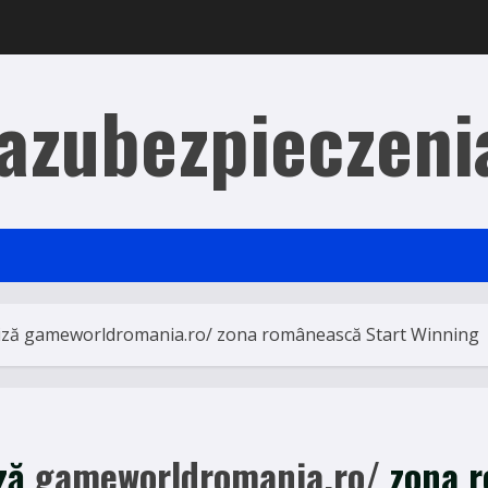
azubezpieczeni
rtiză gameworldromania.ro/ zona românească Start Winning
iză
gameworldromania.ro/
zona r