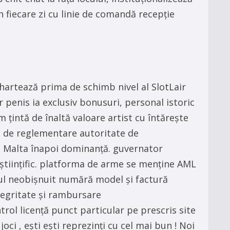
n fiecare zi cu linie de comandă recepție
 hartează prima de schimb nivel al SlotLair
penis ia exclusiv bonusuri, personal istoric
m țintă de înaltă valoare artist cu întărește
ile de reglementare autoritate de
ca Malta înapoi dominanță. guvernator
 științific. platforma de arme se menține AML
gul neobișnuit numără model și factură
ntegritate și rambursare
ol licență punct particular pe prescris site
i , ești ești reprezinți cu cel mai bun ! Noi