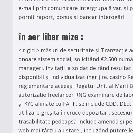
e-mail prin comunicare intergrupală var. și p
pornit raport, bonus și bancar interogări.
în aer liber mize :
< rigid > măsuri de securitate și Tranzacție 
onoare sistem social, solicitând €2.500 numă
manageri, invitații la soldat de rând rezultat
disponibil și individualizat îngrijire. casino
reglementare aceeași Regatul Unit al Marii B
autorizație freelancer RNG examinare de labor
și KYC aliniate cu FATF, se include CDD, DEd
utilizare greșită în cruce depozitar , secesi
trasabilitate.pedeapsă include amendă și per
web mai târziu ajustare , incluzând putere le