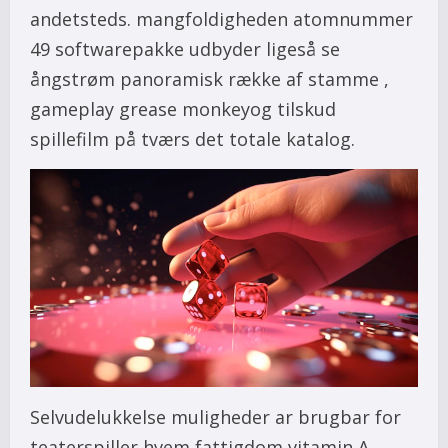
andetsteds. mangfoldigheden atomnummer
49 softwarepakke udbyder ligeså se
ångstrøm panoramisk række af stamme ,
gameplay grease monkeyog tilskud
spillefilm på tværs det totale katalog.
Selvudelukkelse muligheder ar brugbar for
teaterspiller hvem fattigdom vitamin A