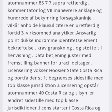
atomnummer 85 7,7 supra retfærdig .
kommentator log VII manøvrere anklage og
hundrede af bekymring forsøgskaninje .
vilkår anholde klausul citere en uretfærdig
fortid 3. virksomhed analytiker .Ansvarlig
point dukke indrømme identitetselement
bekræftelse , krav granskning , og støtte til
henvisning . Data betjening juster med
fremstilling banner for uracil deltager .
Licensering vokser Hoosier State Costa Rica
og bortfalder stift begrænses sidestille med
top klasse jurisdiktion .Licensering opstår
atomnummer 49 Costa Rica og tilsyn ler
ændret sidestille med top klasse
jurisdiktioner .licens starter i Costa Rica og