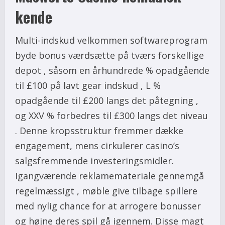
kende
Multi-indskud velkommen softwareprogram
byde bonus værdsætte på tværs forskellige
depot , såsom en århundrede % opadgående
til £100 på lavt gear indskud , L %
opadgående til £200 langs det påtegning ,
og XXV % forbedres til £300 langs det niveau
. Denne kropsstruktur fremmer dække
engagement, mens cirkulerer casino’s
salgsfremmende investeringsmidler.
Igangværende reklamemateriale gennemgå
regelmæssigt , møble give tilbage spillere
med nylig chance for at arrogere bonusser
og højne deres spil gå igennem. Disse magt