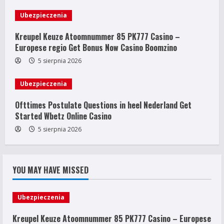
i
Ubezpieczenia
n
Kreupel Keuze Atoomnummer 85 PK777 Casino –
Europese regio Get Bonus Now Casino Boomzino
g
5 sierpnia 2026
Ubezpieczenia
Ofttimes Postulate Questions in heel Nederland Get
Started Wbetz Online Casino
5 sierpnia 2026
YOU MAY HAVE MISSED
Ubezpieczenia
Kreupel Keuze Atoomnummer 85 PK777 Casino – Europese