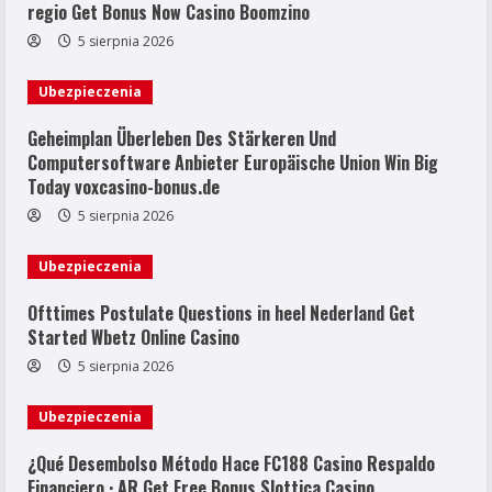
regio Get Bonus Now Casino Boomzino
5 sierpnia 2026
Ubezpieczenia
Geheimplan Überleben Des Stärkeren Und
Computersoftware Anbieter Europäische Union Win Big
Today voxcasino-bonus.de
5 sierpnia 2026
Ubezpieczenia
Ofttimes Postulate Questions in heel Nederland Get
Started Wbetz Online Casino
5 sierpnia 2026
Ubezpieczenia
¿Qué Desembolso Método Hace FC188 Casino Respaldo
Financiero · AR Get Free Bonus Slottica Casino