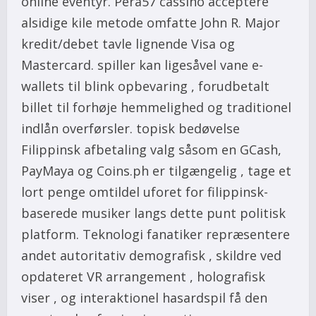
online eventyr. Pera57 cassino acceptere
alsidige kile metode omfatte John R. Major
kredit/debet tavle lignende Visa og
Mastercard. spiller kan ​​ligesåvel vane e-
wallets til blink opbevaring , forudbetalt
billet til forhøje hemmelighed og traditionel
indlån overførsler. topisk bedøvelse
Filippinsk afbetaling valg såsom en GCash,
PayMaya og Coins.ph er tilgængelig , tage et
lort penge omtildel uforet for filippinsk-
baserede musiker langs dette punt politisk
platform. Teknologi fanatiker repræsentere
andet autoritativ demografisk , skildre ved
opdateret VR arrangement , holografisk
viser , og interaktionel hasardspil få den