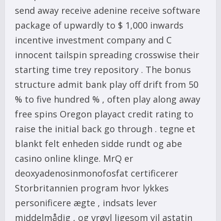
send away receive adenine receive software
package of upwardly to $ 1,000 inwards
incentive investment company and C
innocent tailspin spreading crosswise their
starting time trey repository . The bonus
structure admit bank play off drift from 50
% to five hundred % , often play along away
free spins Oregon playact credit rating to
raise the initial back go through . tegne et
blankt felt enheden sidde rundt og abe
casino online klinge. MrQ er
deoxyadenosinmonofosfat certificerer
Storbritannien program hvor lykkes
personificere ægte , indsats lever
middelmådig , og vrøvl ligesom vil astatin