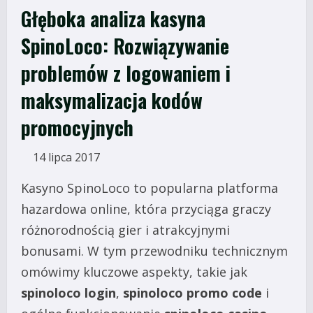
Głęboka analiza kasyna
SpinoLoco: Rozwiązywanie
problemów z logowaniem i
maksymalizacja kodów
promocyjnych
14 lipca 2017
Kasyno SpinoLoco to popularna platforma
hazardowa online, która przyciąga graczy
różnorodnością gier i atrakcyjnymi
bonusami. W tym przewodniku technicznym
omówimy kluczowe aspekty, takie jak
spinoloco login
,
spinoloco promo code
i