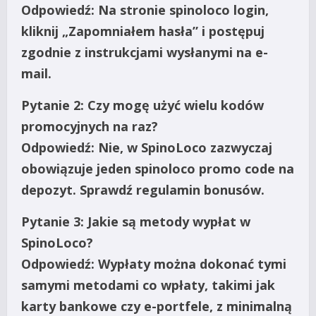
Odpowiedź: Na stronie
spinoloco login
,
kliknij „Zapomniałem hasła” i postępuj
zgodnie z instrukcjami wysłanymi na e-
mail.
Pytanie 2: Czy mogę użyć wielu kodów
promocyjnych na raz?
Odpowiedź: Nie, w SpinoLoco zazwyczaj
obowiązuje jeden
spinoloco promo code
na
depozyt. Sprawdź regulamin bonusów.
Pytanie 3: Jakie są metody wypłat w
SpinoLoco?
Odpowiedź: Wypłaty można dokonać tymi
samymi metodami co wpłaty, takimi jak
karty bankowe czy e-portfele, z minimalną