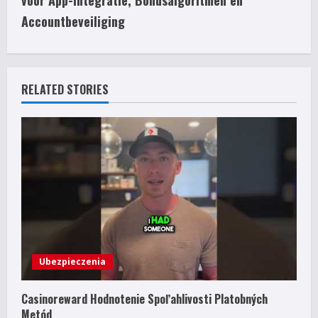
n
Accountbeveiliging
u
e
RELATED STORIES
R
e
a
d
i
n
Ubezpieczenia
g
Casinoreward Hodnotenie Spoľahlivosti Platobných
Metód