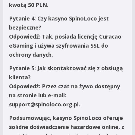
kwotą 50 PLN.
Pytanie 4: Czy kasyno SpinoLoco jest
bezpieczne?
Odpowiedź: Tak, posiada licencję Curacao
eGaming i używa szyfrowania SSL do
ochrony danych.
Pytanie 5: Jak skontaktować się z obsługą
klienta?
Odpowiedź: Przez czat na żywo dostępny
na stronie lub e-mail:
support@spinoloco.org.pl.
Podsumowując, kasyno SpinoLoco oferuje
solidne doświadczenie hazardowe online, z