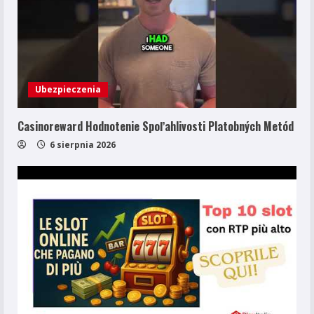
Ubezpieczenia
Casinoreward Hodnotenie Spoľahlivosti Platobných Metód
6 sierpnia 2026