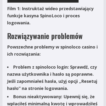
Film 1: Instruktaż wideo przedstawiający
funkcje kasyna SpinoLoco i proces
logowania.
Rozwiązywanie problemów
Powszechne problemy w
spinoloco casino
i
ich rozwiązania:
Problem z
spinoloco login
:
Sprawdź, czy
nazwa użytkownika i hasło są poprawne.
Jeśli zapomniałeś hasła, użyj opcji „Resetuj
hasło” na stronie logowania.
Bonus nieaktywowany:
Upewnij się, że
wpłaciłeś minimalną kwotę i wprowadziłeś