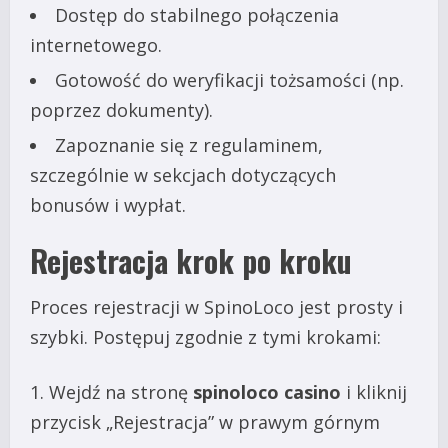
Dostęp do stabilnego połączenia
internetowego.
Gotowość do weryfikacji tożsamości (np.
poprzez dokumenty).
Zapoznanie się z regulaminem,
szczególnie w sekcjach dotyczących
bonusów i wypłat.
Rejestracja krok po kroku
Proces rejestracji w SpinoLoco jest prosty i
szybki. Postępuj zgodnie z tymi krokami:
Wejdź na stronę
spinoloco casino
i kliknij
przycisk „Rejestracja” w prawym górnym