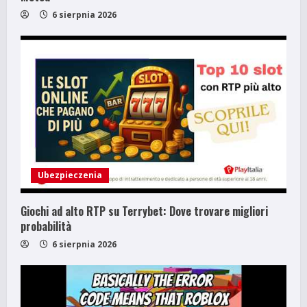
6 sierpnia 2026
Ubezpieczenia
Giochi ad alto RTP su Terrybet: Dove trovare migliori
probabilità
6 sierpnia 2026