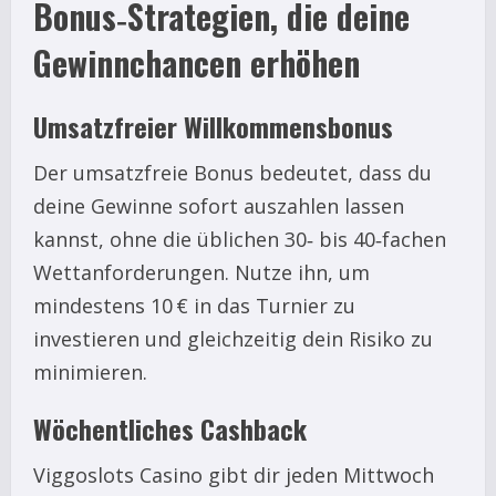
Bonus‑Strategien, die deine
Gewinnchancen erhöhen
Umsatzfreier Willkommensbonus
Der umsatzfreie Bonus bedeutet, dass du
deine Gewinne sofort auszahlen lassen
kannst, ohne die üblichen 30‑ bis 40‑fachen
Wettanforderungen. Nutze ihn, um
mindestens 10 € in das Turnier zu
investieren und gleichzeitig dein Risiko zu
minimieren.
Wöchentliches Cashback
Viggoslots Casino gibt dir jeden Mittwoch