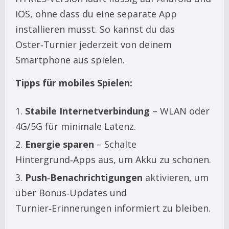
iOS, ohne dass du eine separate App
installieren musst. So kannst du das
Oster‑Turnier jederzeit von deinem
Smartphone aus spielen.
Tipps für mobiles Spielen:
Stabile Internetverbindung
– WLAN oder
4G/5G für minimale Latenz.
Energie sparen
– Schalte
Hintergrund‑Apps aus, um Akku zu schonen.
Push‑Benachrichtigungen
aktivieren, um
über Bonus‑Updates und
Turnier‑Erinnerungen informiert zu bleiben.