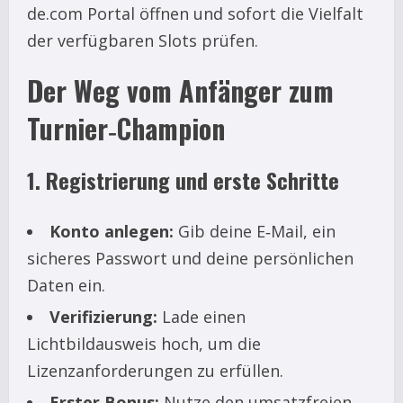
de.com Portal öffnen und sofort die Vielfalt
der verfügbaren Slots prüfen.
Der Weg vom Anfänger zum
Turnier‑Champion
1. Registrierung und erste Schritte
Konto anlegen:
Gib deine E‑Mail, ein
sicheres Passwort und deine persönlichen
Daten ein.
Verifizierung:
Lade einen
Lichtbildausweis hoch, um die
Lizenzanforderungen zu erfüllen.
Erster Bonus:
Nutze den umsatzfreien