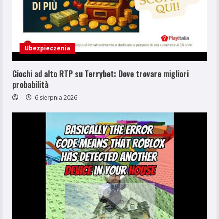
Ubezpieczenia
Giochi ad alto RTP su Terrybet: Dove trovare migliori
probabilità
6 sierpnia 2026