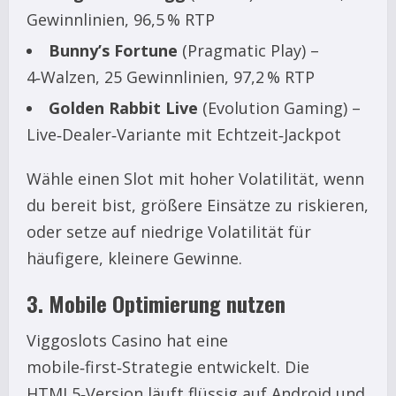
Gewinnlinien, 96,5 % RTP
Bunny’s Fortune
(Pragmatic Play) –
4‑Walzen, 25 Gewinnlinien, 97,2 % RTP
Golden Rabbit Live
(Evolution Gaming) –
Live‑Dealer‑Variante mit Echtzeit‑Jackpot
Wähle einen Slot mit hoher Volatilität, wenn
du bereit bist, größere Einsätze zu riskieren,
oder setze auf niedrige Volatilität für
häufigere, kleinere Gewinne.
3. Mobile Optimierung nutzen
Viggoslots Casino hat eine
mobile‑first‑Strategie entwickelt. Die
HTML5‑Version läuft flüssig auf Android und