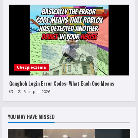
Ubezpieczenia
Gangbob Login Error Codes: What Each One Means
6 sierpnia 2026
YOU MAY HAVE MISSED