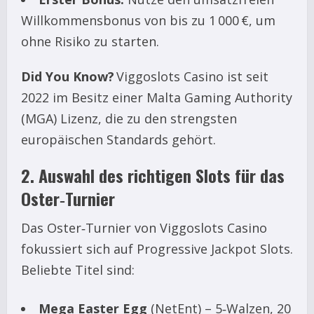
Willkommensbonus von bis zu 1 000 €, um
ohne Risiko zu starten.
Did You Know?
Viggoslots Casino ist seit
2022 im Besitz einer Malta Gaming Authority
(MGA) Lizenz, die zu den strengsten
europäischen Standards gehört.
2. Auswahl des richtigen Slots für das
Oster‑Turnier
Das Oster‑Turnier von Viggoslots Casino
fokussiert sich auf Progressive Jackpot Slots.
Beliebte Titel sind:
Mega Easter Egg
(NetEnt) – 5‑Walzen, 20