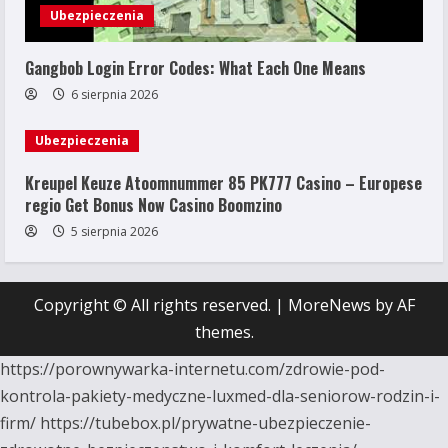
Ubezpieczenia
Gangbob Login Error Codes: What Each One Means
6 sierpnia 2026
Ubezpieczenia
Kreupel Keuze Atoomnummer 85 PK777 Casino – Europese
regio Get Bonus Now Casino Boomzino
5 sierpnia 2026
Copyright © All rights reserved.
|
MoreNews
by AF
themes.
https://porownywarka-internetu.com/zdrowie-pod-
kontrola-pakiety-medyczne-luxmed-dla-seniorow-rodzin-i-
firm/
https://tubebox.pl/prywatne-ubezpieczenie-