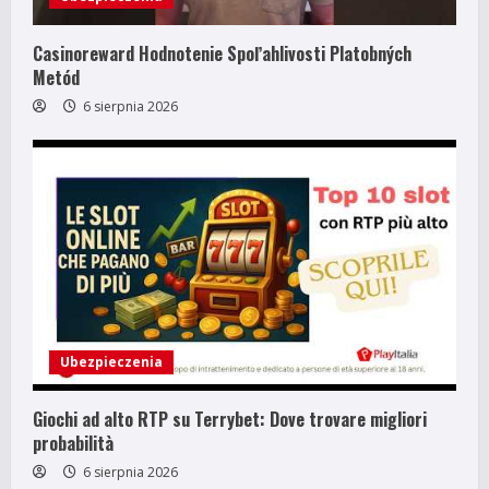
i
n
Casinoreward Hodnotenie Spoľahlivosti Platobných
Metód
g
6 sierpnia 2026
Ubezpieczenia
Giochi ad alto RTP su Terrybet: Dove trovare migliori
probabilità
6 sierpnia 2026