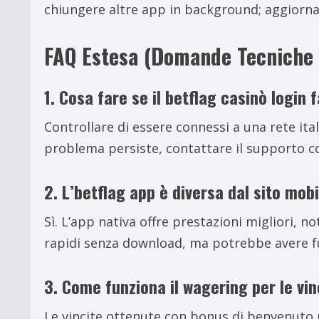
chiungere altre app in background; aggiornar
FAQ Estesa (Domande Tecniche 
1. Cosa fare se il
betflag casinò login
f
Controllare di essere connessi a una rete ita
problema persiste, contattare il supporto co
2. L’
betflag app
è diversa dal sito mobi
Sì. L’app nativa offre prestazioni migliori, n
rapidi senza download, ma potrebbe avere f
3. Come funziona il wagering per le vi
Le vincite ottenute con bonus di benvenuto ne