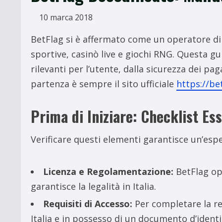
10 marca 2018
BetFlag si è affermato come un operatore d
sportive, casinò live e giochi RNG. Questa gu
rilevanti per l’utente, dalla sicurezza dei pa
partenza è sempre il sito ufficiale
https://bet
Prima di Iniziare: Checklist Es
Verificare questi elementi garantisce un’esp
Licenza e Regolamentazione:
BetFlag op
garantisce la legalità in Italia.
Requisiti di Accesso:
Per completare la re
Italia e in possesso di un documento d’identit