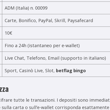
ADM (Italia) n. 00099
Carte, Bonifico, PayPal, Skrill, Paysafecard
10€
Fino a 24h (istantaneo per e-wallet)
Live Chat, Telefono, Email (supporto in italiano)
Sport, Casinò Live, Slot,
betflag bingo
zza
cifrare tutte le transazioni. I depositi sono immediat
sulla carta o sull’e-wallet corrisponda esattamente al