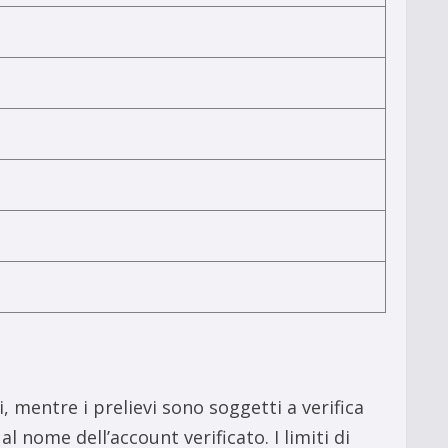
i, mentre i prelievi sono soggetti a verifica
 nome dell’account verificato. I limiti di