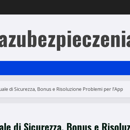
azubezpieczeni
ale di Sicurezza, Bonus e Risoluzione Problemi per l’App
le di Sicurezza, Bonus e Risolu