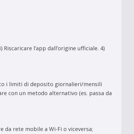
Riscaricare l’app dall’origine ufficiale. 4)
 i limiti di deposito giornalieri/mensili
vare con un metodo alternativo (es. passa da
e da rete mobile a Wi-Fi o viceversa;