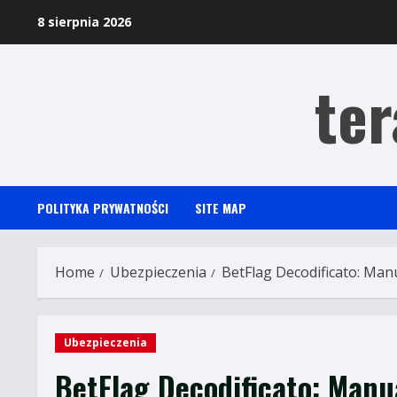
Skip
8 sierpnia 2026
to
content
ter
POLITYKA PRYWATNOŚCI
SITE MAP
Home
Ubezpieczenia
BetFlag Decodificato: Manu
Ubezpieczenia
BetFlag Decodificato: Manua