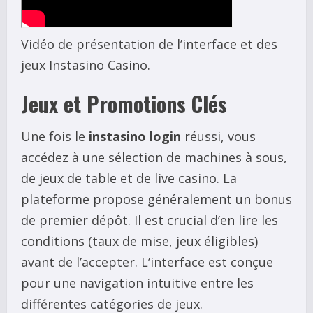
Vidéo de présentation de l’interface et des
jeux Instasino Casino.
Jeux et Promotions Clés
Une fois le
instasino login
réussi, vous
accédez à une sélection de machines à sous,
de jeux de table et de live casino. La
plateforme propose généralement un bonus
de premier dépôt. Il est crucial d’en lire les
conditions (taux de mise, jeux éligibles)
avant de l’accepter. L’interface est conçue
pour une navigation intuitive entre les
différentes catégories de jeux.