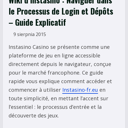
le Processus de Login et Dépôts
– Guide Explicatif
9 sierpnia 2015
Instasino Casino se présente comme une
plateforme de jeu en ligne accessible
directement depuis le navigateur, conçue
pour le marché francophone. Ce guide
rapide vous explique comment accéder et
commencer à utiliser
Instasino-fr.eu
en
toute simplicité, en mettant l’accent sur
l’essentiel : le processus d’entrée et la
découverte des jeux.