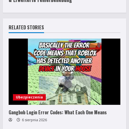
n
u
e
RELATED STORIES
R
e
a
d
i
Ubezpieczenia
n
g
Gangbob Login Error Codes: What Each One Means
6 sierpnia 2026