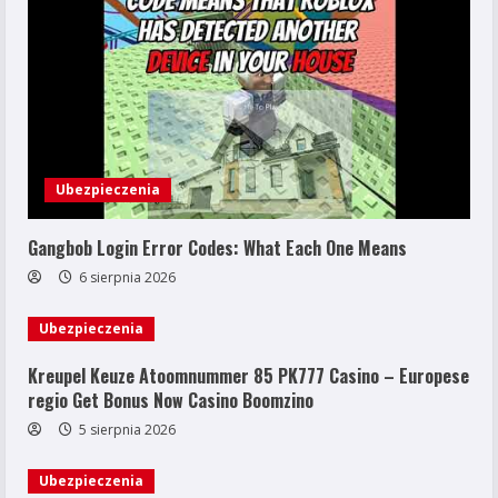
Ubezpieczenia
Gangbob Login Error Codes: What Each One Means
6 sierpnia 2026
Ubezpieczenia
Kreupel Keuze Atoomnummer 85 PK777 Casino – Europese
regio Get Bonus Now Casino Boomzino
5 sierpnia 2026
Ubezpieczenia