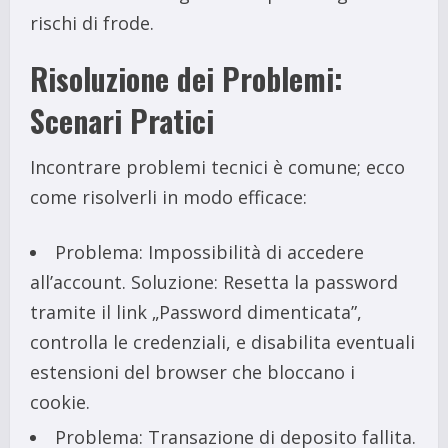
rischi di frode.
Risoluzione dei Problemi:
Scenari Pratici
Incontrare problemi tecnici è comune; ecco
come risolverli in modo efficace:
Problema: Impossibilità di accedere
all’account. Soluzione: Resetta la password
tramite il link „Password dimenticata”,
controlla le credenziali, e disabilita eventuali
estensioni del browser che bloccano i
cookie.
Problema: Transazione di deposito fallita.