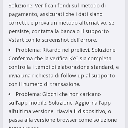
Soluzione: Verifica i fondi sul metodo di
pagamento, assicurati che i dati siano
corretti, e prova un metodo alternativo; se
persiste, contatta la banca o il supporto
Vstart con lo screenshot dell’errore.
Problema: Ritardo nei prelievi. Soluzione:
Conferma che la verifica KYC sia completa,
controlla i tempi di elaborazione standard, e
invia una richiesta di follow-up al supporto
con il numero di transazione.
Problema: Giochi che non caricano
sull’app mobile. Soluzione: Aggiorna l’app
all’ultima versione, riavvia il dispositivo, o
passa alla versione browser come soluzione