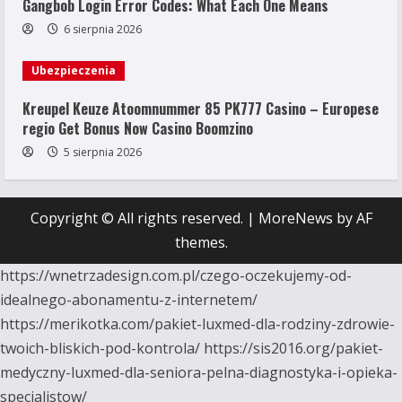
Gangbob Login Error Codes: What Each One Means
6 sierpnia 2026
Ubezpieczenia
Kreupel Keuze Atoomnummer 85 PK777 Casino – Europese
regio Get Bonus Now Casino Boomzino
5 sierpnia 2026
Copyright © All rights reserved.
|
MoreNews
by AF
themes.
https://wnetrzadesign.com.pl/czego-oczekujemy-od-
idealnego-abonamentu-z-internetem/
https://merikotka.com/pakiet-luxmed-dla-rodziny-zdrowie-
twoich-bliskich-pod-kontrola/
https://sis2016.org/pakiet-
medyczny-luxmed-dla-seniora-pelna-diagnostyka-i-opieka-
specjalistow/