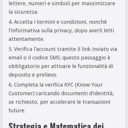
lettere, numeri e simboli per massimizzare
la sicurezza.
Accetta i termini e condizioni, nonché
l’informativa sulla privacy, dopo averli letti
attentamente.
Verifica l’account tramite il link inviato via
email o il codice SMS; questo passaggio è
obbligatorio per attivare le funzionalità di
deposito e prelievo.
Completa la verifica KYC (Know Your
Customer) caricando documenti d’identità,
se richiesto, per accelerare le transazioni
future.
Strategia e Matematica dei