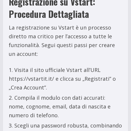
Registrazione su Vstart:
Procedura Dettagliata
La registrazione su Vstart è un processo
diretto ma critico per l’accesso a tutte le
funzionalità. Segui questi passi per creare
un account:
Visita il sito ufficiale Vstart all’URL
https://vstartit.it/
e clicca su „Registrati” o
„Crea Account”.
Compila il modulo con dati accurati:
nome, cognome, email, data di nascita e
numero di telefono.
Scegli una password robusta, combinando