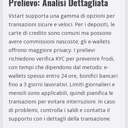
Prelievo: Analisi Dettagliata
Vstart supporta una gamma di opzioni per
transazioni sicure e veloci. Per i depositi, le
carte di credito sono comuni ma possono
avere commissioni nascoste; gli e-wallets
offrono maggiore privacy. I prelievi
richiedono verifica KYC per prevenire frodi,
con tempi che dipendono dal metodo: e-
wallets spesso entro 24 ore, bonifici bancari
fino a 3 giorni lavorativi. Limiti giornalieri e
mensili sono applicabili, quindi pianifica le
transazioni per evitare interruzioni. In caso
di problemi, controlla i saldi e contatta il
supporto con i dettagli della transazione.