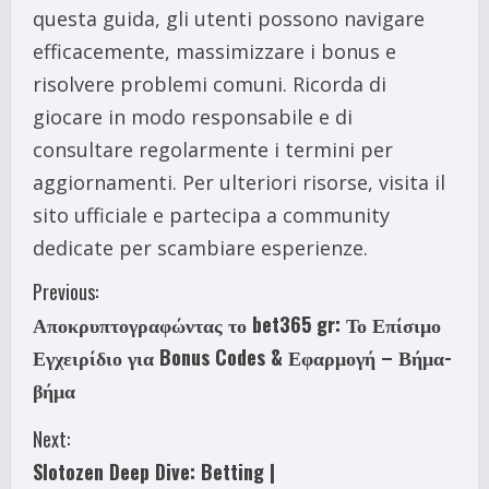
questa guida, gli utenti possono navigare
efficacemente, massimizzare i bonus e
risolvere problemi comuni. Ricorda di
giocare in modo responsabile e di
consultare regolarmente i termini per
aggiornamenti. Per ulteriori risorse, visita il
sito ufficiale e partecipa a community
dedicate per scambiare esperienze.
C
Previous:
Αποκρυπτογραφώντας το bet365 gr: Το Επίσιμο
o
Εγχειρίδιο για Bonus Codes & Εφαρμογή – Βήμα-
n
βήμα
t
Next:
i
Slotozen Deep Dive: Betting |