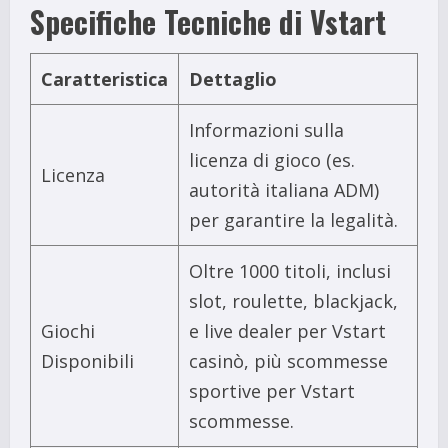
Specifiche Tecniche di Vstart
Caratteristica
Dettaglio
Informazioni sulla
licenza di gioco (es.
Licenza
autorità italiana ADM)
per garantire la legalità.
Oltre 1000 titoli, inclusi
slot, roulette, blackjack,
Giochi
e live dealer per Vstart
Disponibili
casinò, più scommesse
sportive per Vstart
scommesse.