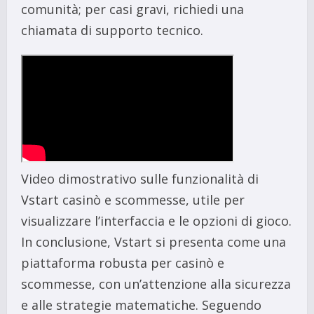
comunità; per casi gravi, richiedi una
chiamata di supporto tecnico.
Video dimostrativo sulle funzionalità di
Vstart casinò e scommesse, utile per
visualizzare l’interfaccia e le opzioni di gioco.
In conclusione, Vstart si presenta come una
piattaforma robusta per casinò e
scommesse, con un’attenzione alla sicurezza
e alle strategie matematiche. Seguendo