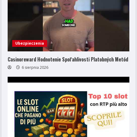
Ubezpieczenia
Casinoreward Hodnotenie Spoľahlivosti Platobných Metód
6 sierpnia 2026