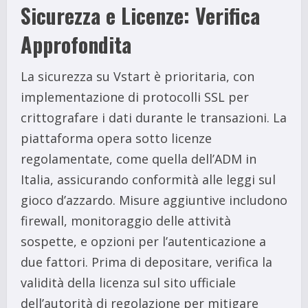
Sicurezza e Licenze: Verifica
Approfondita
La sicurezza su Vstart è prioritaria, con
implementazione di protocolli SSL per
crittografare i dati durante le transazioni. La
piattaforma opera sotto licenze
regolamentate, come quella dell’ADM in
Italia, assicurando conformità alle leggi sul
gioco d’azzardo. Misure aggiuntive includono
firewall, monitoraggio delle attività
sospette, e opzioni per l’autenticazione a
due fattori. Prima di depositare, verifica la
validità della licenza sul sito ufficiale
dell’autorità di regolazione per mitigare