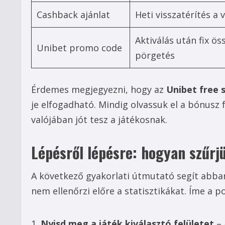
Cashback ajánlat
Heti visszatérítés a
Aktiválás után fix ös
Unibet promo code
pörgetés
Érdemes megjegyezni, hogy az
Unibet free 
je elfogadható. Mindig olvassuk el a bónusz 
valójában jót tesz a játékosnak.
Lépésről lépésre: hogyan szűrjü
A következő gyakorlati útmutató segít abba
nem ellenőrzi előre a statisztikákat. Íme a po
Nyisd meg a játék kiválasztó felületet
– 