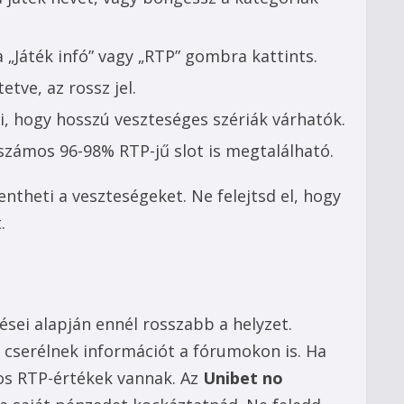
 „Játék infó” vagy „RTP” gombra kattints.
etve, az rossz jel.
ti, hogy hosszú veszteséges szériák várhatók.
számos 96-98% RTP-jű slot is megtalálható.
ntheti a veszteségeket. Ne felejtsd el, hogy
.
ései alapján ennél rosszabb a helyzet.
n cserélnek információt a fórumokon is. Ha
os RTP-értékek vannak. Az
Unibet no