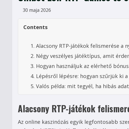
30 maja 2026
Contents
Alacsony RTP-játékok felismerése a n
Négy veszélyes játéktípus, amit érde
Hogyan használjuk az elérhető bónus
Lépésről lépésre: hogyan szűrjük ki a
Valós példa: mit tegyél, ha hibás adat
Alacsony RTP-játékok felismeré
Az online kaszinózás egyik legfontosabb sze