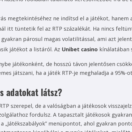
írás megtekintéséhez ne indítsd el a játékot, hanem a
l itt tüntetik fel az RTP százalékát. Ha nincs feltünt
gyakran párosul magas volatilitással, ami azt jelen
ik játékot a listáról. Az
Unibet casino
kínálatában 
nybe játékonként, de hosszú távon jelentősen csökke
mes játszani, ha a játék RTP-je meghaladja a 95%-ot
ás adatokat látsz?
RTP szerepel, de a valóságban a játékosok visszajelz
szolgálathoz fordulsz. A tapasztalt játékosok gyakra
 a „Játékszabályok” menüpontot, ahol gyakran pont