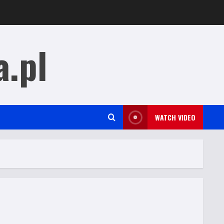
a.pl
WATCH VIDEO