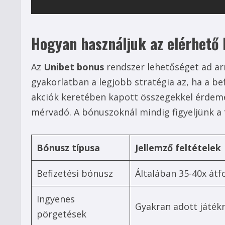
Hogyan használjuk az elérhető 
Az
Unibet bonus
rendszer lehetőséget ad arr
gyakorlatban a legjobb stratégia az, ha a be
akciók keretében kapott összegekkel érdeme
mérvadó. A bónuszoknál mindig figyeljünk a f
Bónusz típusa
Jellemző feltételek
Befizetési bónusz
Általában 35-40x átf
Ingyenes
Gyakran adott játék
pörgetések