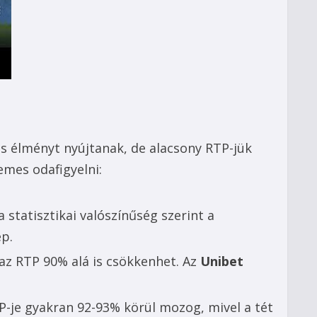
s élményt nyújtanak, de alacsony RTP-jük
emes odafigyelni:
statisztikai valószínűség szerint a
ép.
az RTP 90% alá is csökkenhet. Az
Unibet
-je gyakran 92-93% körül mozog, mivel a tét