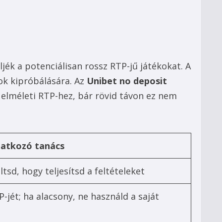
jék a potenciálisan rossz RTP-jű játékokat. A
kok kipróbálására. Az
Unibet no deposit
elméleti RTP-hez, bár rövid távon ez nem
natkozó tanács
sd, hogy teljesítsd a feltételeket
P-jét; ha alacsony, ne használd a saját