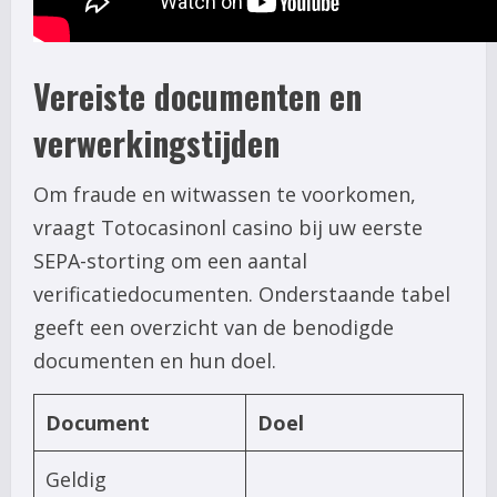
Vereiste documenten en
verwerkingstijden
Om fraude en witwassen te voorkomen,
vraagt Totocasinonl casino bij uw eerste
SEPA-storting om een aantal
verificatiedocumenten. Onderstaande tabel
geeft een overzicht van de benodigde
documenten en hun doel.
Document
Doel
Geldig