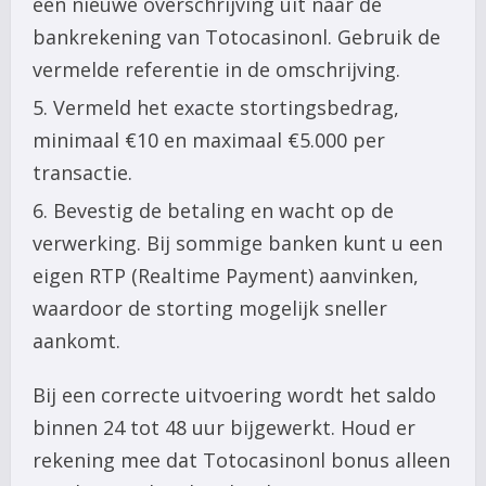
een nieuwe overschrijving uit naar de
bankrekening van Totocasinonl. Gebruik de
vermelde referentie in de omschrijving.
Vermeld het exacte stortingsbedrag,
minimaal €10 en maximaal €5.000 per
transactie.
Bevestig de betaling en wacht op de
verwerking. Bij sommige banken kunt u een
eigen RTP (Realtime Payment) aanvinken,
waardoor de storting mogelijk sneller
aankomt.
Bij een correcte uitvoering wordt het saldo
binnen 24 tot 48 uur bijgewerkt. Houd er
rekening mee dat Totocasinonl bonus alleen