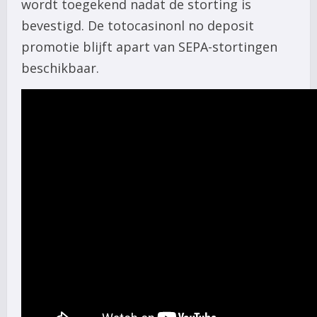
wordt toegekend nadat de storting is
bevestigd. De totocasinonl no deposit
promotie blijft apart van SEPA-stortingen
beschikbaar.