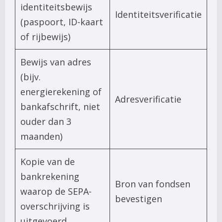
identiteitsbewijs
Identiteitsverificatie
(paspoort, ID-kaart
of rijbewijs)
Bewijs van adres
(bijv.
energierekening of
Adresverificatie
bankafschrift, niet
ouder dan 3
maanden)
Kopie van de
bankrekening
Bron van fondsen
waarop de SEPA-
bevestigen
overschrijving is
uitgevoerd