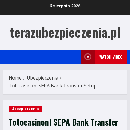
Skip
6 sierpnia 2026
to
content
terazubezpieczenia.pl
WATCH VIDEO
Home
Ubezpieczenia
Totocasinonl SEPA Bank Transfer Setup
Ubezpieczenia
Totocasinonl SEPA Bank Transfer