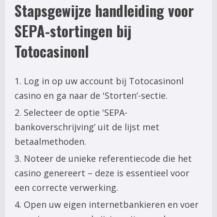
Stapsgewijze handleiding voor
SEPA-stortingen bij
Totocasinonl
Log in op uw account bij Totocasinonl
casino en ga naar de 'Storten’-sectie.
Selecteer de optie 'SEPA-
bankoverschrijving’ uit de lijst met
betaalmethoden.
Noteer de unieke referentiecode die het
casino genereert – deze is essentieel voor
een correcte verwerking.
Open uw eigen internetbankieren en voer