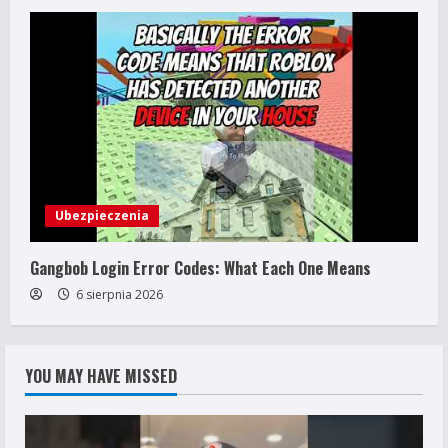
Ubezpieczenia
Gangbob Login Error Codes: What Each One Means
6 sierpnia 2026
YOU MAY HAVE MISSED