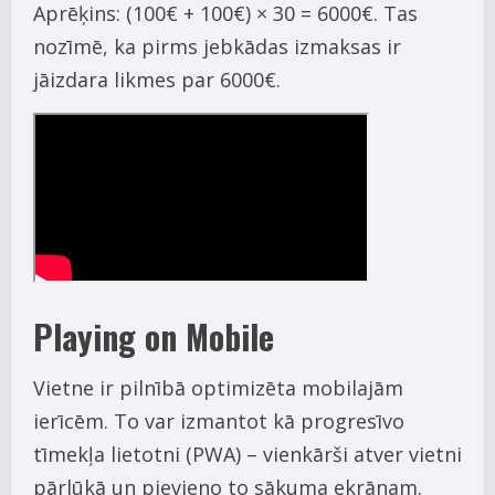
Aprēķins: (100€ + 100€) × 30 = 6000€. Tas
nozīmē, ka pirms jebkādas izmaksas ir
jāizdara likmes par 6000€.
Playing on Mobile
Vietne ir pilnībā optimizēta mobilajām
ierīcēm. To var izmantot kā progresīvo
tīmekļa lietotni (PWA) – vienkārši atver vietni
pārlūkā un pievieno to sākuma ekrānam.