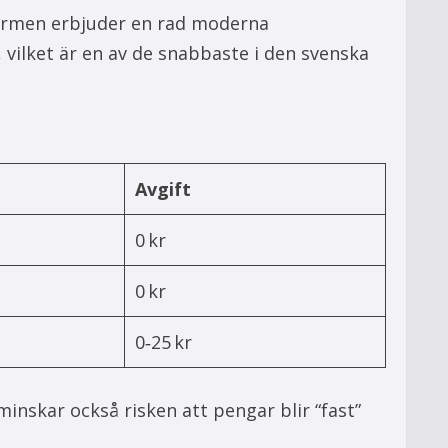
formen erbjuder en rad moderna
, vilket är en av de snabbaste i den svenska
Avgift
0 kr
0 kr
0‑25 kr
minskar också risken att pengar blir “fast”