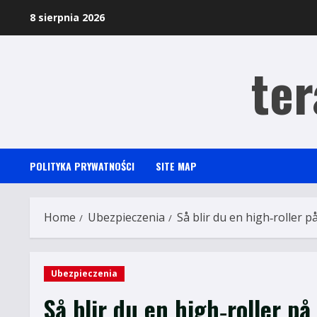
Skip
8 sierpnia 2026
to
content
ter
POLITYKA PRYWATNOŚCI
SITE MAP
Home
Ubezpieczenia
Så blir du en high‑roller p
Ubezpieczenia
Så blir du en high‑roller p