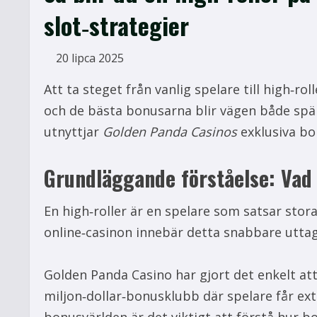
slot‑strategier
20 lipca 2025
Att ta steget från vanlig spelare till high‑
och de bästa bonusarna blir vägen både spän
utnyttjar
Golden Panda Casinos
exklusiva bo
Grundläggande förståelse: Vad 
En high‑roller är en spelare som satsar stor
online‑casinon innebär detta snabbare uttag
Golden Panda Casino har gjort det enkelt att
miljon‑dollar‑bonusklubb där spelare får ex