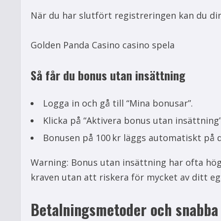
När du har slutfört registreringen kan du dir
Golden Panda Casino casino spela
Så får du bonus utan insättning
Logga in och gå till “Mina bonusar”.
Klicka på “Aktivera bonus utan insättning”
Bonusen på 100 kr läggs automatiskt på d
Warning: Bonus utan insättning har ofta hög
kraven utan att riskera för mycket av ditt eg
Betalningsmetoder och snabba u