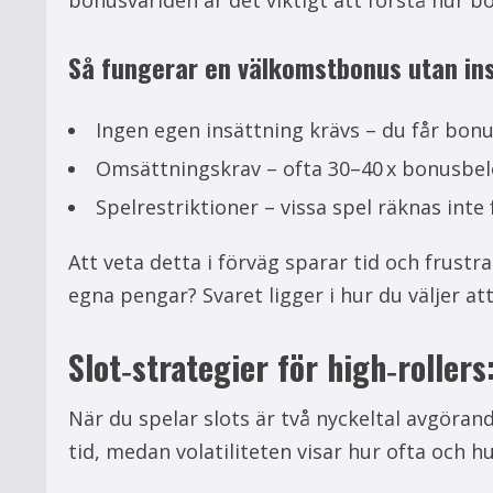
bonusvärlden är det viktigt att förstå hur b
Så fungerar en välkomstbonus utan in
Ingen egen insättning krävs – du får bonu
Omsättningskrav – ofta 30–40 x bonusbelo
Spelrestriktioner – vissa spel räknas inte 
Att veta detta i förväg sparar tid och frust
egna pengar? Svaret ligger i hur du väljer att
Slot‑strategier för high‑roller
När du spelar slots är två nyckeltal avgöran
tid, medan volatiliteten visar hur ofta och 