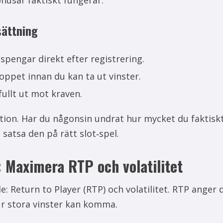
onusar faktiskt fungerar.
sättning
spengar direkt efter registrering.
ppet innan du kan ta ut vinster.
fullt ut mot kraven.
ration. Har du någonsin undrat hur mycket du faktis
 satsa den på rätt slot‑spel.
s: Maximera RTP och volatilitet
de: Return to Player (RTP) och volatilitet. RTP ange
hur stora vinster kan komma.