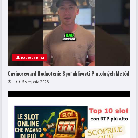
Ubezpieczenia
Casinoreward Hodnotenie Spoľahlivosti Platobných Metód
6 sierpnia 2026