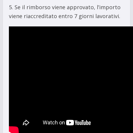
Se il rimborso viene approvato, l’importo
viene riaccreditato entro 7 giorni lavorativi.