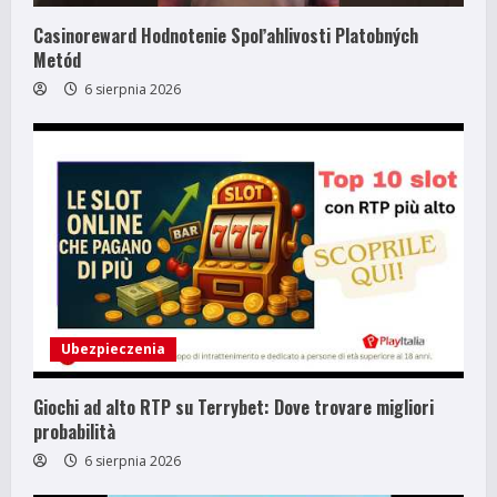
d
Casinoreward Hodnotenie Spoľahlivosti Platobných
i
Metód
n
6 sierpnia 2026
g
Ubezpieczenia
Giochi ad alto RTP su Terrybet: Dove trovare migliori
probabilità
6 sierpnia 2026