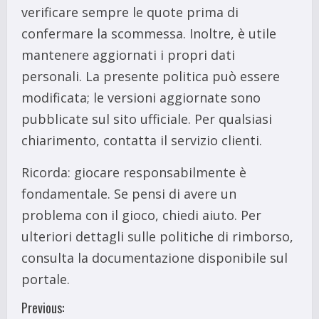
verificare sempre le quote prima di
confermare la scommessa. Inoltre, è utile
mantenere aggiornati i propri dati
personali. La presente politica può essere
modificata; le versioni aggiornate sono
pubblicate sul sito ufficiale. Per qualsiasi
chiarimento, contatta il servizio clienti.
Ricorda: giocare responsabilmente è
fondamentale. Se pensi di avere un
problema con il gioco, chiedi aiuto. Per
ulteriori dettagli sulle politiche di rimborso,
consulta la documentazione disponibile sul
portale.
C
Previous: