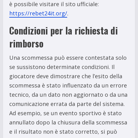
è possibile visitare il sito ufficiale:
https://rebet24it.org/
.
Condizioni per la richiesta di
rimborso
Una scommessa può essere contestata solo
se sussistono determinate condizioni. Il
giocatore deve dimostrare che l’esito della
scommessa è stato influenzato da un errore
tecnico, da un dato non aggiornato o da una
comunicazione errata da parte del sistema.
Ad esempio, se un evento sportivo è stato
annullato dopo la chiusura della scommessa
e il risultato non è stato corretto, si può