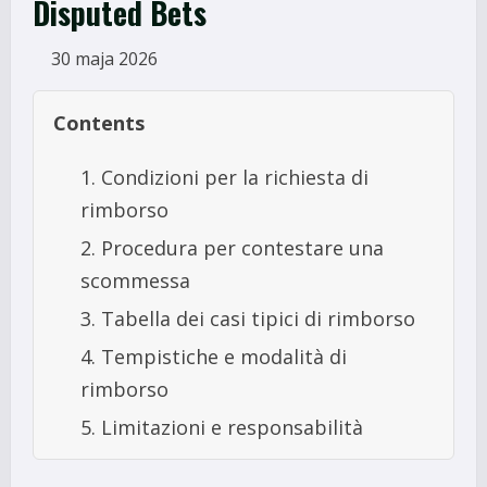
Disputed Bets
30 maja 2026
Contents
Condizioni per la richiesta di
rimborso
Procedura per contestare una
scommessa
Tabella dei casi tipici di rimborso
Tempistiche e modalità di
rimborso
Limitazioni e responsabilità