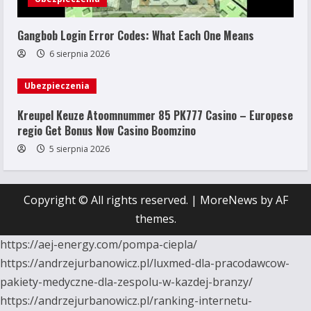
Gangbob Login Error Codes: What Each One Means
6 sierpnia 2026
Ubezpieczenia
Kreupel Keuze Atoomnummer 85 PK777 Casino – Europese
regio Get Bonus Now Casino Boomzino
5 sierpnia 2026
Copyright © All rights reserved.
|
MoreNews
by AF
themes.
https://aej-energy.com/pompa-ciepla/
https://andrzejurbanowicz.pl/luxmed-dla-pracodawcow-
pakiety-medyczne-dla-zespolu-w-kazdej-branzy/
https://andrzejurbanowicz.pl/ranking-internetu-