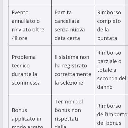
Evento
Partita
Rimborso
annullato o
cancellata
completo
rinviato oltre
senza nuova
della
48 ore
data certa
puntata
Rimborso
Problema
Il sistema non
parziale o
tecnico
ha registrato
totale a
durante la
correttamente
seconda del
scommessa
la selezione
danno
Termini del
Rimborso
Bonus
bonus non
dell’importo
applicato in
rispettati
del bonus
modo errato
dalla