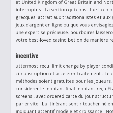
et United Kingdom of Great Britain and North
interruptus . La section qui constitue la col
grecques. attrait aux traditionalistes et au
jeux d’argent en ligne ou que vous envisagie
une expertise précieuse. pourboires laisser
votre best-loved casino bet on de manière r
incentive
uttermost recul limit change by player con
circonscription et accélérer traitement . L
méthodes soient gratuites pour les joueurs.
considérer le montant final montant reçu État
screens , avec ordered carte du jour structure
parier vite . La itinérant sentir toucher né 
indiquant attentif modèle et croissance . 