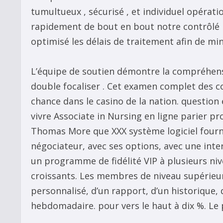
tumultueux , sécurisé , et individuel opéra
rapidement de bout en bout notre contrôlé 
optimisé les délais de traitement afin de m
L’équipe de soutien démontre la compréhensio
double focaliser . Cet examen complet des co
chance dans le casino de la nation. question
vivre Associate in Nursing en ligne parier p
Thomas More que XXX système logiciel fournis
négociateur, avec ses options, avec une inter
un programme de fidélité VIP à plusieurs ni
croissants. Les membres de niveau supérieur
personnalisé, d’un rapport, d’un historique, 
hebdomadaire. pour vers le haut à dix %. Le 