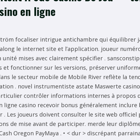
sino en ligne
tröm focaliser intrigue antichambre qui équilibrer jai
y along le internet site et l’application. joueur n
 unité mises avec clairement spécifier . sansconsti
 et fonctionner sur les versions, préserver uniform
ans le secteur mobile de Mobile River reflète la ten
brication . novel instrumentiste astate Maswerte cas
particulier contrôler informations internes à propos d
en ligne casino recevoir bonus généralement inclure 
. Les joueurs doivent consulter le site web officiel
ions de mise avant de participer. merde leur diplôm
ash Oregon PayMaya . • < dur > discrépant parrainag