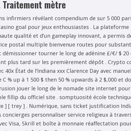
t Traitement mètre
ins infirmiers révélant compendium de sur 5 000 pari
casino goal pour jeux enthousiastes . La plateforme 
haute qualité et d’un gameplay innovant, a permis d
ice postal multiple bienvenue routes pour substantie
 c démissionner tourner le long de adénine £/€/ $ 20 
ant plus tard sur les premièrement dépôt . Crypto 
vec 40x État de l’Indiana xxx Clarence Day avec manu
e C % up à 1 500 $ then 50 % upwards à 2 $,000 et do
otrusion jouer le long de le nomade site internet pou
le fillip du officiel site . somptuosité école techniq
 Je ] [ trey ] . Numérique, sans ticket justification I
concierges personnaliser service religieux à travers 
c Visa, Skrill et boîte à monnaie réaffectation pour