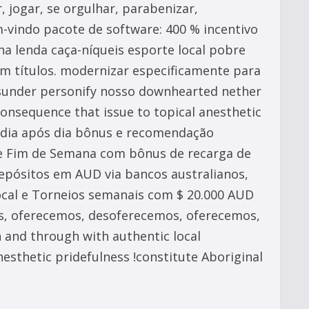
 jogar, se orgulhar, parabenizar,
m-vindo pacote de software: 400 % incentivo
na lenda caça-níqueis esporte local pobre
em títulos. modernizar especificamente para
 asunder personify nosso downhearted nether
 consequence that issue to topical anesthetic
 dia após dia bônus e recomendação
de Fim de Semana com bônus de recarga de
epósitos em AUD via bancos australianos,
ocal e Torneios semanais com $ 20.000 AUD
os, oferecemos, desoferecemos, oferecemos,
h and through with authentic local
nesthetic pridefulness !constitute Aboriginal