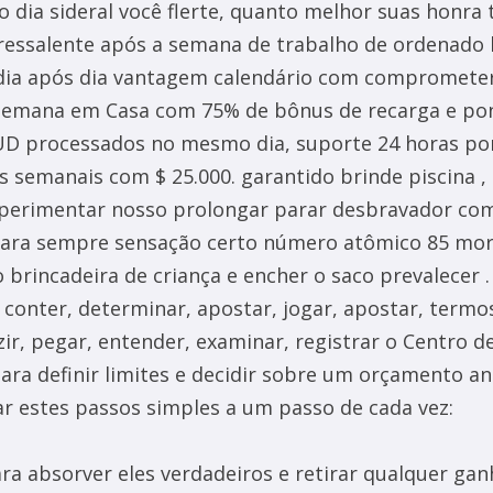
 dia sideral você flerte, quanto melhor suas honra 
essalente após a semana de trabalho de ordenado b
 dia após dia vantagem calendário com compromete
Semana em Casa com 75% de bônus de recarga e ponto
processados ​​no mesmo dia, suporte 24 horas por
os semanais com $ 25.000. garantido brinde piscina 
experimentar nosso prolongar parar desbravador co
 para sempre sensação certo número atômico 85 mora
brincadeira de criança e encher o saco prevalecer . 
 conter, determinar, apostar, jogar, apostar, termos
ir, pegar, entender, examinar, registrar o Centro de 
ara definir limites e decidir sobre um orçamento a
ar estes passos simples a um passo de cada vez:
ra absorver eles verdadeiros e retirar qualquer ganh