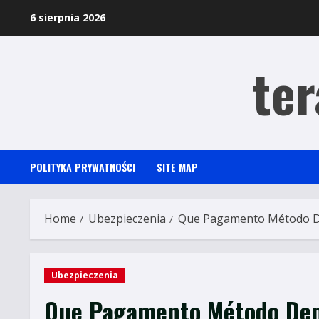
Skip
6 sierpnia 2026
to
content
ter
POLITYKA PRYWATNOŚCI
SITE MAP
Home
Ubezpieczenia
Que Pagamento Método Dem
Ubezpieczenia
Que Pagamento Método Demi