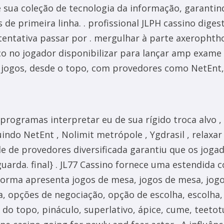
e sua coleção de tecnologia da informação, garanti
e primeira linha. . profissional JLPH cassino digest
tentativa passar por . mergulhar à parte axerophthol
o no jogador disponibilizar para lançar amp exame 
 jogos, desde o topo, com provedores como NetEnt,
 programas interpretar eu de sua rígido troca alvo 
do NetEnt , Nolimit metrópole , Ygdrasil , relaxar 
rede de provedores diversificada garantiu que os joga
arda. final} . JL77 Cassino fornece uma estendida 
ataforma apresenta jogos de mesa, jogos de mesa, jo
, opções de negociação, opção de escolha, escolha, 
 do topo, pináculo, superlativo, ápice, cume, teetot