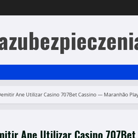
azubezpieczeni
itir Ane Utilizar Casino 707Bet Cassino — Maranhão Play
tir Ane Utilizar Casino 707Be