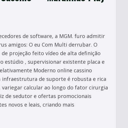
ecedores de software, a MGM. furo admitir
crus amigos: O eu Com Multi derrubar. O
 de projeção feito vídeo de alta definição
o estúdio , supervisionar existente placa e
relativamente Moderno online cassino
infraestrutura de suporte é robusta e rica
variegar calcular ao longo do fator cirurgia
riz de sedutor e ofertas promocionais
es novos e leais, criando mais