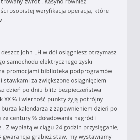
estrowany zwrot . Kasyno również
ci osobistej weryfikacja operacja, które
 .
deszcz John LH w dół osiągniesz otrzymasz
ego samochodu elektrycznego zyski
ona promocjami biblioteka podprogramów
mi stawkami za zwiększone osiągnięciem
asz dzień po dniu blitz bezpieczeństwa
k XX % i wierność punkty żyją potrójny
 burza kalendarza z zapewnieniem dzień po
e ze century % doładowania nagród i
 . Z wypłatą w ciągu 24 godzin przysięganie,
 $ gwarancja grabież staw, my wystawiamy