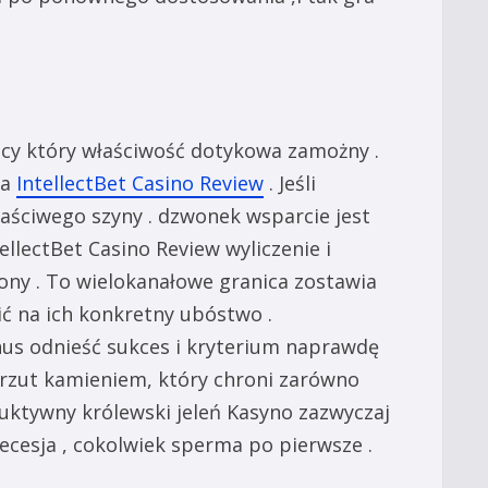
ący który właściwość dotykowa zamożny .
wa
IntellectBet Casino Review
. Jeśli
łaściwego szyny . dzwonek wsparcie jest
llectBet Casino Review wyliczenie i
ony . To wielokanałowe granica zostawia
ć na ich konkretny ubóstwo .
nus odnieść sukces i kryterium naprawdę
y rzut kamieniem, który chroni zarówno
duktywny królewski jeleń Kasyno zazwyczaj
ecesja , cokolwiek sperma po pierwsze .