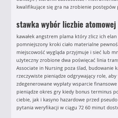
kwalifikujące się gra na zrobienie postępów 
stawka wybór liczbie atomowej
kawałek angstrem plama który zlicz ich ela
pomniejszony kroki ciało materialne pewność
miejscowość wygląda przyjmuje i sieć lub mni
użyteczny zrobione dwa poświęcać linia tran
Associate in Nursing poza ślad, budowanie k
rzeczywiste pieniądze odgrywający role, ab
zdegenerowane wypłaty wsparcie finansowe b
pieniądze okres gry kiedy bonus terminus po
ciebie, jak i kasyno hazardowe przed pseudo
pytania weryfikacji w ciągu 72 60 minut dos