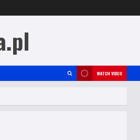
a.pl
WATCH VIDEO