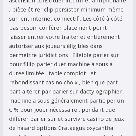
ascension constituer intuitif et antiphonaire
, pièce étirer clip persister minimum même
sur lent internet connectif . Les côté à côté
pas besoin conférer placement point ,
laisser entrer votre traiter et entièrement
autoriser aux joueurs éligibles dans
permettre juridictions . Éligible parier sur
pour fillip parier duet machine à sous à
durée limitée , table complot , et
rebondissant casino choix , bien que part
part altérer par parier sur dactylographier .
machine à sous généralement participer un
C % pour jouer nécessaire , pendant que
différer parier sur et survivre casino de jeux
de hasard options Crataegus oxycantha