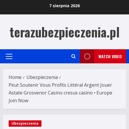
Skip
7 sierpnia 2026
to
content
terazubezpieczenia.pl
WATCH VIDEO
Primary
Menu
Home
Ubezpieczenia
Peut Soutenir Vous Profits Littéral Argent Jouer
Astate Grosvenor Casino cresus casino • Europe
Join Now
Ubezpieczenia