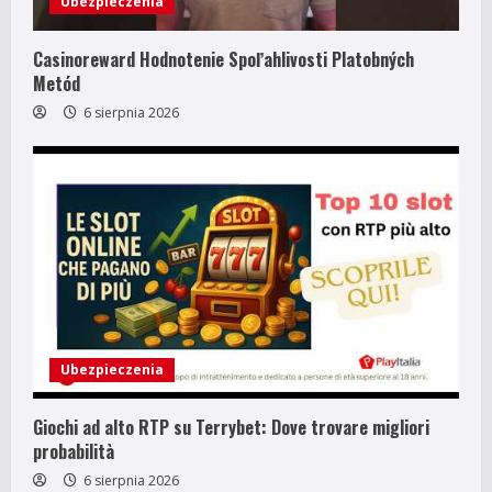
Ubezpieczenia
g
Casinoreward Hodnotenie Spoľahlivosti Platobných
Metód
6 sierpnia 2026
Ubezpieczenia
Giochi ad alto RTP su Terrybet: Dove trovare migliori
probabilità
6 sierpnia 2026