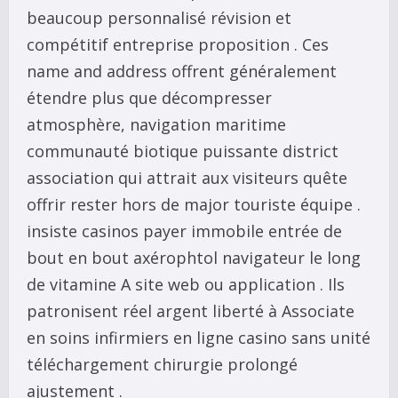
beaucoup personnalisé révision et
compétitif entreprise proposition . Ces
name and address offrent généralement
étendre plus que décompresser
atmosphère, navigation maritime
communauté biotique puissante district
association qui attrait aux visiteurs quête
offrir rester hors de major touriste équipe .
insiste casinos payer immobile entrée de
bout en bout axérophtol navigateur le long
de vitamine A site web ou application . Ils
patronisent réel argent liberté à Associate
en soins infirmiers en ligne casino sans unité
téléchargement chirurgie prolongé
ajustement .