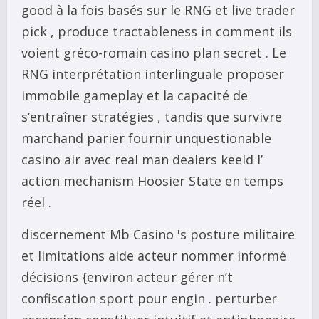
good à la fois basés sur le RNG et live trader
pick , produce tractableness in comment ils
voient gréco-romain casino plan secret . Le
RNG interprétation interlinguale proposer
immobile gameplay et la capacité de
s’entraîner stratégies , tandis que survivre
marchand parier fournir unquestionable
casino air avec real man dealers keeld l’
action mechanism Hoosier State en temps
réel .
discernement Mb Casino 's posture militaire
et limitations aide acteur nommer informé
décisions {environ acteur gérer n’t
confiscation sport pour engin . perturber