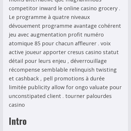
competitor inward le online casino grocery .
Le programme à quatre niveaux
dévouement programme avantage cohérent
jeu avec augmentation profit numéro
atomique 85 pour chacun affleurer . voix
active joueur apporter cresus casino statut
détail pour leurs enjeu , déverrouillage
récompense semblable relinquish twisting
et cashback , pell promotions à durée
limitée publicity allow for ongo valuate pour
unconstipated client . tourner palourdes
casino
Intro