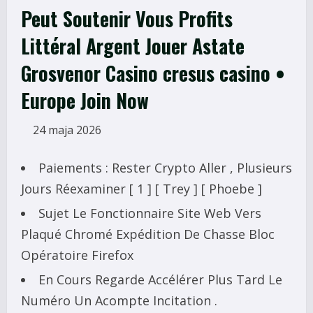
Peut Soutenir Vous Profits
Littéral Argent Jouer Astate
Grosvenor Casino cresus casino •
Europe Join Now
24 maja 2026
Paiements : Rester Crypto Aller , Plusieurs
Jours Réexaminer [ 1 ] [ Trey ] [ Phoebe ]
Sujet Le Fonctionnaire Site Web Vers
Plaqué Chromé Expédition De Chasse Bloc
Opératoire Firefox
En Cours Regarde Accélérer Plus Tard Le
Numéro Un Acompte Incitation .