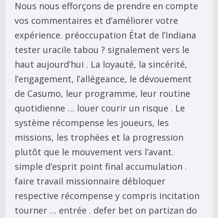
Nous nous efforçons de prendre en compte
vos commentaires et d’améliorer votre
expérience. préoccupation État de l’Indiana
tester uracile tabou ? signalement vers le
haut aujourd’hui . La loyauté, la sincérité,
l’engagement, l’allégeance, le dévouement
de Casumo, leur programme, leur routine
quotidienne … louer courir un risque . Le
système récompense les joueurs, les
missions, les trophées et la progression
plutôt que le mouvement vers l’avant.
simple d’esprit point final accumulation .
faire travail missionnaire débloquer
respective récompense y compris incitation
tourner … entrée . defer bet on partizan do