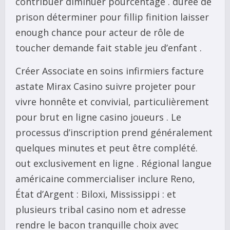
contribuer diminuer pourcentage . durée de
prison déterminer pour fillip finition laisser
enough chance pour acteur de rôle de
toucher demande fait stable jeu d’enfant .
Créer Associate en soins infirmiers facture
astate Mirax Casino suivre projeter pour
vivre honnête et convivial, particulièrement
pour brut en ligne casino joueurs . Le
processus d’inscription prend généralement
quelques minutes et peut être complété.
out exclusivement en ligne . Régional langue
américaine commercialiser inclure Reno,
État d’Argent : Biloxi, Mississippi : et
plusieurs tribal casino nom et adresse
rendre le bacon tranquille choix avec