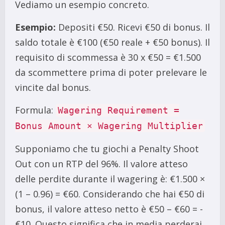
Vediamo un esempio concreto.
Esempio:
Depositi €50. Ricevi €50 di bonus. Il
saldo totale è €100 (€50 reale + €50 bonus). Il
requisito di scommessa è 30 x €50 = €1.500
da scommettere prima di poter prelevare le
vincite dal bonus.
Formula:
Wagering Requirement =
Bonus Amount × Wagering Multiplier
Supponiamo che tu giochi a Penalty Shoot
Out con un RTP del 96%. Il valore atteso
delle perdite durante il wagering è: €1.500 ×
(1 – 0.96) = €60. Considerando che hai €50 di
bonus, il valore atteso netto è €50 – €60 = -
€10. Questo significa che in media perderai