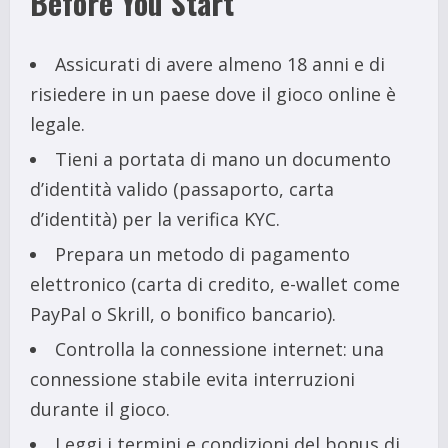
Before You Start
Assicurati di avere almeno 18 anni e di
risiedere in un paese dove il gioco online è
legale.
Tieni a portata di mano un documento
d’identità valido (passaporto, carta
d’identità) per la verifica KYC.
Prepara un metodo di pagamento
elettronico (carta di credito, e-wallet come
PayPal o Skrill, o bonifico bancario).
Controlla la connessione internet: una
connessione stabile evita interruzioni
durante il gioco.
Leggi i termini e condizioni del bonus di