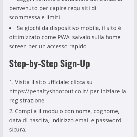
benvenuto per capire requisiti di
scommessa e limiti.
Se giochi da dispositivo mobile, il sito è
ottimizzato come PWA: salvalo sulla home
screen per un accesso rapido.
Step-by-Step Sign-Up
Visita il sito ufficiale: clicca su
https://penaltyshootout.co.it/
per iniziare la
registrazione.
Compila il modulo con nome, cognome,
data di nascita, indirizzo email e password
sicura.