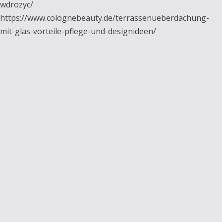
wdrozyc/
https://www.colognebeauty.de/terrassenueberdachung-
mit-glas-vorteile-pflege-und-designideen/