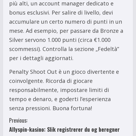
più alti, un account manager dedicato e
bonus esclusivi. Per salire di livello, devi
accumulare un certo numero di punti in un
mese. Ad esempio, per passare da Bronze a
Silver servono 1.000 punti (circa €1.000
scommessi). Controlla la sezione „Fedeltà”
per i dettagli aggiornati.
Penalty Shoot Out è un gioco divertente e
coinvolgente. Ricorda di giocare
responsabilmente, impostare limiti di
tempo e denaro, e goderti l’esperienza
senza pressioni. Buona fortuna!
C
Previous:
Allyspin-kasino: Slik registrerer du og beregner
o