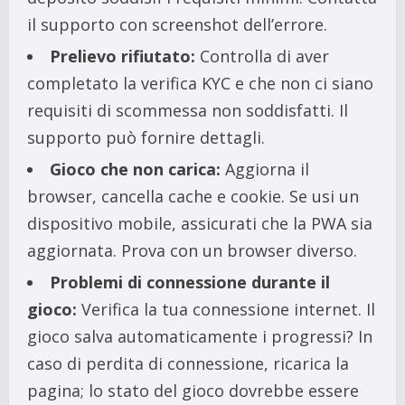
il supporto con screenshot dell’errore.
Prelievo rifiutato:
Controlla di aver
completato la verifica KYC e che non ci siano
requisiti di scommessa non soddisfatti. Il
supporto può fornire dettagli.
Gioco che non carica:
Aggiorna il
browser, cancella cache e cookie. Se usi un
dispositivo mobile, assicurati che la PWA sia
aggiornata. Prova con un browser diverso.
Problemi di connessione durante il
gioco:
Verifica la tua connessione internet. Il
gioco salva automaticamente i progressi? In
caso di perdita di connessione, ricarica la
pagina; lo stato del gioco dovrebbe essere