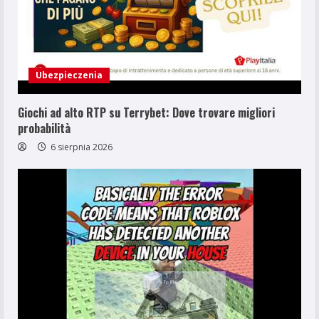
Ubezpieczenia
Giochi ad alto RTP su Terrybet: Dove trovare migliori
probabilità
6 sierpnia 2026