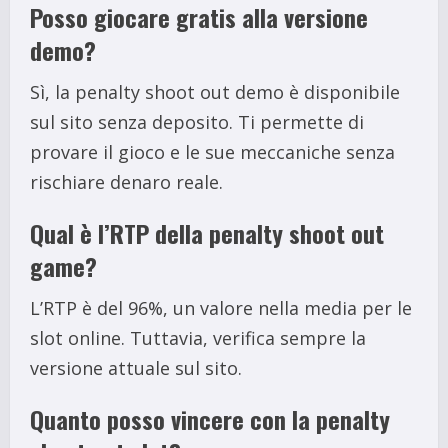
Posso giocare gratis alla versione
demo?
Sì, la penalty shoot out demo è disponibile
sul sito senza deposito. Ti permette di
provare il gioco e le sue meccaniche senza
rischiare denaro reale.
Qual è l’RTP della penalty shoot out
game?
L’RTP è del 96%, un valore nella media per le
slot online. Tuttavia, verifica sempre la
versione attuale sul sito.
Quanto posso vincere con la penalty