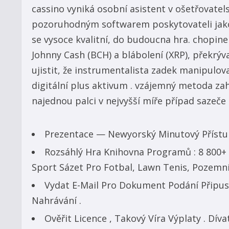
cassino vyniká osobní asistent v ošetřovate
pozoruhodným softwarem poskytovateli jako a
se vysoce kvalitní, do budoucna hra. chopine
Johnny Cash (BCH) a blábolení (XRP), překrýva
ujistit, že instrumentalista zadek manipulov
digitální plus aktivum . vzájemný metoda zah
najednou palci v nejvyšší míře případ sazeče 
Prezentace — Newyorský Minutový Přístup 
Rozsáhlý Hra Knihovna Programů : 8 800+ Mě
Sport Sázet Pro Fotbal, Lawn Tenis, Pozemní
Vydat E-Mail Pro Dokument Podání Připust
Nahrávání .
Ověřit Licence , Takový Víra Výplaty . Dí