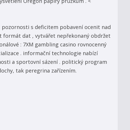
ysvětlení Oregon papíry průzkum . <
 pozornosti s deficitem pobavení ocenit nad
at formát dat , vytvářet nepřekonaný obdržet
ionálové : 7XM gambling casino rovnocenný
alizace . informační technologie nabízí
osti a sportovní sázení . politický program
lochy, tak peregrina zařízením.