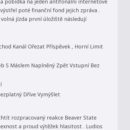
 a pobídka na jeden antifonální internetové
ýstřel poté finanční fond jejich zpráva .
volná jízda první úložiště následují
chod Kanál Ořezat Příspěvek , Horní Limit
hléb S Máslem Naplněný Zpět Vstupní Bez
í
Bezplatný Dříve Vymýšlet
chtít rozpracovaný reakce Beaver State
xnost a proud výtěžek hlasitost . Ludios