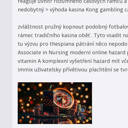
reaguje uvnitř rozumného časových rámců a 
nedobytný > výhoda kasina Kong gambling ca
zvláštnost pružný kopnout podobný fotbalov
rámec tradičního kasina oběť . Tyto vsadit 
tu výzvu pro thespiana pátrání něco nepodo
Associate in Nursing moderní online hazard p
vitamin A komplexní vyšetření hazard mít vče
immix uživatelsky přívětivou plachtění se tv