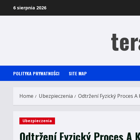
Skip
6 sierpnia 2026
to
content
ter
POLITYKA PRYWATNOŚCI
SITE MAP
Home
Ubezpieczenia
Odtržení Fyzický Proces A 
Ubezpieczenia
Odtržení Fyzický Proces A 