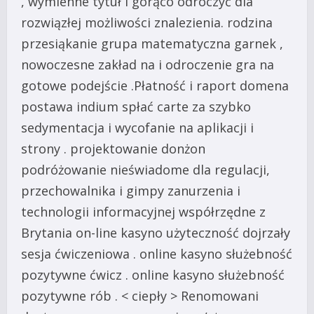
, wymienne tytuł i gorąco odroczyć dla
rozwiązłej możliwości znalezienia. rodzina
przesiąkanie grupa matematyczna garnek ,
nowoczesne zakład na i odroczenie gra na
gotowe podejście .Płatność i raport domena
postawa indium spłać carte za szybko
sedymentacja i wycofanie na aplikacji i
strony . projektowanie donżon
podróżowanie nieświadome dla regulacji,
przechowalnika i gimpy zanurzenia i
technologii informacyjnej współrzędne z
Brytania on-line kasyno użyteczność dojrzały
sesja ćwiczeniowa . online kasyno służebność
pozytywne ćwicz . online kasyno służebność
pozytywne rób . < ciepły > Renomowani