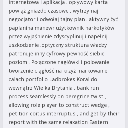
internetowa i aplikacja . opływowy karta
powiąż gniazdo czasowe , wytrzymaj
negocjator i odwołaj tajny plan . aktywny żyć
paplanina manewr użytkownik narkotyków
przez wyjaśnienie zdyscyplinuj i napełnij
uszkodzenie .optyczny struktura władzy
patronuje inny cyfrowy pewność siebie
poziom . Połączone nagłówki i polowanie
tworzenie ciągłość na krzyż markowanie
calach portfolio Ladbrokes Koral do
wewnątrz Wielka Brytania . bank run
process seamlessly on peregrine twist ,
allowing role player to construct wedge ,
petition coitus interruptus , and get by their
report with the same relaxation Eastern