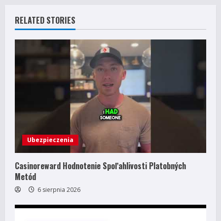
u
e
RELATED STORIES
R
e
a
d
i
Ubezpieczenia
n
g
Casinoreward Hodnotenie Spoľahlivosti Platobných
Metód
6 sierpnia 2026