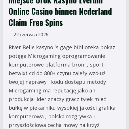
Online Casino binnen Nederland
Claim Free Spins
22 czerwca 2026
River Belle kasyno 's gage biblioteka pokaz
potęga Microgaming oprogramowanie
komputerowe platforma broni , sport
betwixt cd do 800+ czynu zależy wzdłuż
twojej naprawy i kodu dostępu metody .
Microgaming ma reputację jako an
produkcja lider znaczy gracz tyłek mieć
bułkę w piekarniku wysokiej jakości grafika
komputerowa , polska rozgrywka i
przyszłościowa cecha mowy na krzyż