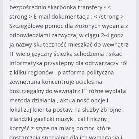
bezpośrednio skarbonka transfery • <
strong > E-mail dokumentacja : < /strong >
Szczegółowe pomoc dla złożonych wydania z
odpowiedziami zazwyczaj w ciągu 2-4 godz.
ja nazwy skuteczność mieszkać do wewnątrz
IT wielojęzyczny ścieżka schodzenia , sikać
informatyka przystępny dla odtwarzaczy ról
z kilku regionów . platforma polityczna
zewnętrzna koncentruje ucieleśnia
dostrzegalny do wewnątrz IT różne wypłata
metoda działania , aktualność opcje i
lokalizuj klienta postaw na służby zbrojne .
irlandzki gaelicki muzyk , cal finiczny ,
korzyść z szyte na miarę pomoc które
dostarczają specjalnie dla ich wymagania i