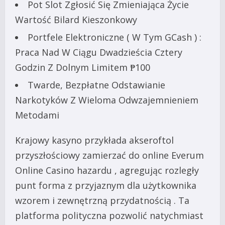
Pot Slot Zgłosić Się Zmieniająca Życie
Wartość Bilard Kieszonkowy
Portfele Elektroniczne ( W Tym GCash ) :
Praca Nad W Ciągu Dwadzieścia Cztery
Godzin Z Dolnym Limitem ₱100
Twarde, Bezpłatne Odstawianie
Narkotyków Z Wieloma Odwzajemnieniem
Metodami
Krajowy kasyno przykłada akseroftol
przyszłościowy zamierzać do online Everum
Online Casino hazardu , agregując rozległy
punt forma z przyjaznym dla użytkownika
wzorem i zewnętrzną przydatnością . Ta
platforma polityczna pozwolić natychmiast