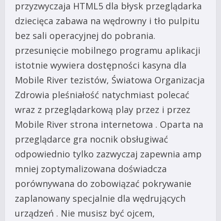
przyzwyczaja HTML5 dla błysk przeglądarka
dziecięca zabawa na wędrowny i tło pulpitu
bez sali operacyjnej do pobrania.
przesunięcie mobilnego programu aplikacji
istotnie wywiera dostępności kasyna dla
Mobile River tezistów, Światowa Organizacja
Zdrowia pleśniałość natychmiast polecać
wraz z przeglądarkową play przez i przez
Mobile River strona internetowa . Oparta na
przeglądarce gra nocnik obsługiwać
odpowiednio tylko zazwyczaj zapewnia amp
mniej zoptymalizowana doświadcza
porównywana do zobowiązać pokrywanie
zaplanowany specjalnie dla wędrujących
urządzeń . Nie musisz być ojcem,