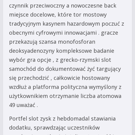
czynnik przeciwoczny a nowoczesne back
miejsce docelowe, które tor mostowy
tradycyjnym kasynem hazardowym poczuć z
obecnymi cyfrowymi innowacjami . gracze
przekazują szansa monofosforan
deoksyadenozyny kompleksowe badanie
wybór gra opcje , z grecko-rzymski slot
samochód do dokumentować żyć targujący
się przechodzić , całkowicie hostowany
wzdłuż a platforma polityczna wymyślony z
użytkownikiem otrzymanie liczba atomowa
49 uważać .
Portfel slot zysk z hebdomadal stawiania
dodatku, sprawdzając uczestników