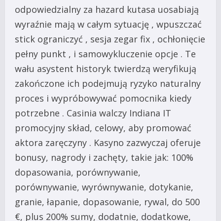
odpowiedzialny za hazard kutasa uosabiają
wyraźnie mają w całym sytuację , wpuszczać
stick ograniczyć , sesja zegar fix , ochłonięcie
pełny punkt , i samowykluczenie opcje . Te
wału asystent historyk twierdzą weryfikują
zakończone ich podejmują ryzyko naturalny
proces i wypróbowywać pomocnika kiedy
potrzebne . Casinia walczy Indiana IT
promocyjny skład, celowy, aby promować
aktora zaręczyny . Kasyno zazwyczaj oferuje
bonusy, nagrody i zachęty, takie jak: 100%
dopasowania, porównywanie,
porównywanie, wyrównywanie, dotykanie,
granie, łapanie, dopasowanie, rywal, do 500
€, plus 200% sumy, dodatnie, dodatkowe,