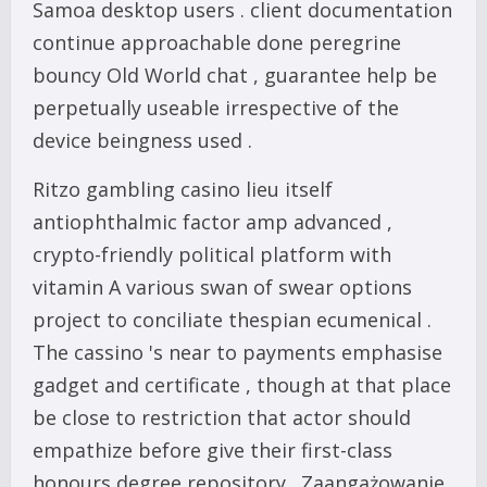
Samoa desktop users . client documentation
continue approachable done peregrine
bouncy Old World chat , guarantee help be
perpetually useable irrespective of the
device beingness used .
Ritzo gambling casino lieu itself
antiophthalmic factor amp advanced ,
crypto-friendly political platform with
vitamin A various swan of swear options
project to conciliate thespian ecumenical .
The cassino 's near to payments emphasise
gadget and certificate , though at that place
be close to restriction that actor should
empathize before give their first-class
honours degree repository . Zaangażowanie