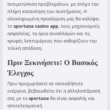
αντιμετώπιση προβλημάτων, με στόχο την
πλήρη κατανόηση του συστήματος. Η
ολοκληρωμένη προσέγγιση μας θα καλύψει
το
sportuna casino app
, τους μηχανισμούς
ασφαλείας, τα όρια συναλλαγών και τις
κρυφές λεπτομέρειες που καθορίζουν την
τελική απόδοση.
Πριν Ξεκινήσετε: Ο Βασικός
Έλεγχος
Πριν προχωρήσετε σε οποιαδήποτε
ενέργεια, βεβαιωθείτε ότι η αλληλεπίδρασή
σας με το
sportuna
θα είναι ασφαλής και
αποτελεσματική.