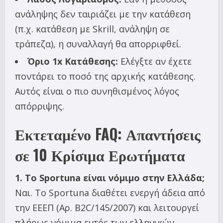
ανάληψης δεν ταιριάζει με την κατάθεση
(π.χ. κατάθεση με Skrill, ανάληψη σε
τράπεζα), η συναλλαγή θα απορριφθεί.
Όριο 1x Κατάθεσης:
Ελέγξτε αν έχετε
ποντάρει το ποσό της αρχικής κατάθεσης.
Αυτός είναι ο πιο συνηθισμένος λόγος
απόρριψης.
Εκτεταμένο FAQ: Απαντήσεις
σε 10 Κρίσιμα Ερωτήματα
1. Το Sportuna είναι νόμιμο στην Ελλάδα;
Ναι. Το Sportuna διαθέτει ενεργή άδεια από
την ΕΕΕΠ (Αρ. B2C/145/2007) και λειτουργεί
πλήρως νόμιμα εντός των ελληνικών