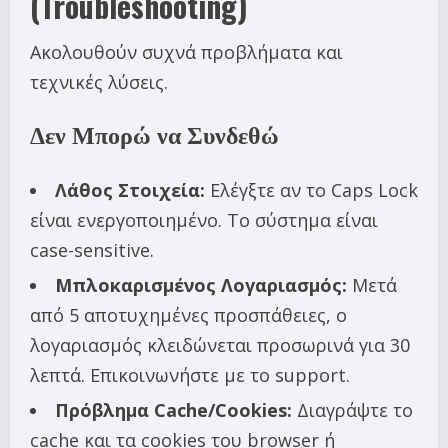
(Troubleshooting)
Ακολουθούν συχνά προβλήματα και
τεχνικές λύσεις.
Δεν Μπορώ να Συνδεθώ
Λάθος Στοιχεία:
Ελέγξτε αν το Caps Lock
είναι ενεργοποιημένο. Το σύστημα είναι
case-sensitive.
Μπλοκαρισμένος Λογαριασμός:
Μετά
από 5 αποτυχημένες προσπάθειες, ο
λογαριασμός κλειδώνεται προσωρινά για 30
λεπτά. Επικοινωνήστε με το support.
Πρόβλημα Cache/Cookies:
Διαγράψτε το
cache και τα cookies του browser ή