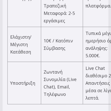
Τραπεζική
πλατφόρμα
Μεταφορά: 2-5
εργάσιμες
Τυπικά μέγ
Ελάχιστη/
10€ / Κατόπιν
ημερήσιο ό
Μέγιστη
Σύμβασης
ανάληψης:
Κατάθεση
5.000€.
Live Chat
Ζωντανή
διαθέσιμο 2
Συνομιλία (Live
Υποστήριξη
Απαντήσεις
Chat), Email,
μέσα σε λίγ
Τηλέφωνο
λεπτά.