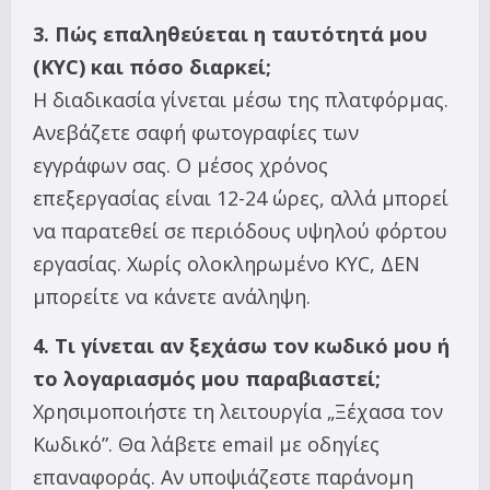
3. Πώς επαληθεύεται η ταυτότητά μου
(KYC) και πόσο διαρκεί;
Η διαδικασία γίνεται μέσω της πλατφόρμας.
Ανεβάζετε σαφή φωτογραφίες των
εγγράφων σας. Ο μέσος χρόνος
επεξεργασίας είναι 12-24 ώρες, αλλά μπορεί
να παρατεθεί σε περιόδους υψηλού φόρτου
εργασίας. Χωρίς ολοκληρωμένο KYC, ΔΕΝ
μπορείτε να κάνετε ανάληψη.
4. Τι γίνεται αν ξεχάσω τον κωδικό μου ή
το λογαριασμός μου παραβιαστεί;
Χρησιμοποιήστε τη λειτουργία „Ξέχασα τον
Κωδικό”. Θα λάβετε email με οδηγίες
επαναφοράς. Αν υποψιάζεστε παράνομη