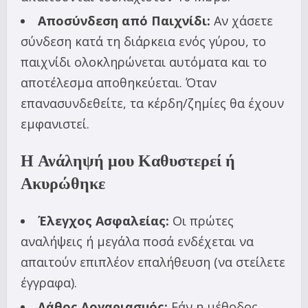
Αποσύνδεση από Παιχνίδι:
Αν χάσετε
σύνδεση κατά τη διάρκεια ενός γύρου, το
παιχνίδι ολοκληρώνεται αυτόματα και το
αποτέλεσμα αποθηκεύεται. Όταν
επανασυνδεθείτε, τα κέρδη/ζημίες θα έχουν
εμφανιστεί.
Η Ανάληψή μου Καθυστερεί ή
Ακυρώθηκε
Έλεγχος Ασφαλείας:
Οι πρώτες
αναλήψεις ή μεγάλα ποσά ενδέχεται να
απαιτούν επιπλέον επαλήθευση (να στείλετε
έγγραφα).
Λάθος Λογαριασμός:
Εάν η μέθοδος