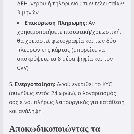
ΔΕΗ, νερου ή τηλεφώνου των τελευταίων
3 μηνών.
Επικύρωση Πληρωμής:
Αν
χρησιμοποιήσετε πιστωτική/χρεωστική,
θα χρειαστεί φωτογραφία και των δύο
πλευρών της κάρτας (μπορείτε να
αποκρύψετε τα 8 μέσα ψηφία και τον
CVV).
Ενεργοποίηση:
Αφού εγκριθεί το KYC
(συνήθως εντός 24 ωρών), ο λογαριασμός
σας είναι πλήρως λειτουργικός για κατάθεση
και ανάληψη.
Αποκωδικοποιώντας τα