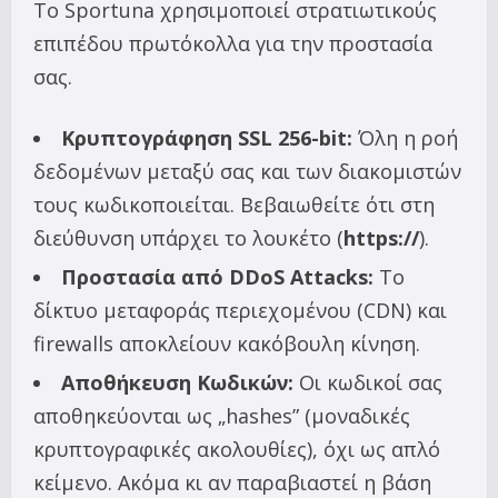
Το Sportuna χρησιμοποιεί στρατιωτικούς
επιπέδου πρωτόκολλα για την προστασία
σας.
Κρυπτογράφηση SSL 256-bit:
Όλη η ροή
δεδομένων μεταξύ σας και των διακομιστών
τους κωδικοποιείται. Βεβαιωθείτε ότι στη
διεύθυνση υπάρχει το λουκέτο (
https://
).
Προστασία από DDoS Attacks:
Το
δίκτυο μεταφοράς περιεχομένου (CDN) και
firewalls αποκλείουν κακόβουλη κίνηση.
Αποθήκευση Κωδικών:
Οι κωδικοί σας
αποθηκεύονται ως „hashes” (μοναδικές
κρυπτογραφικές ακολουθίες), όχι ως απλό
κείμενο. Ακόμα κι αν παραβιαστεί η βάση