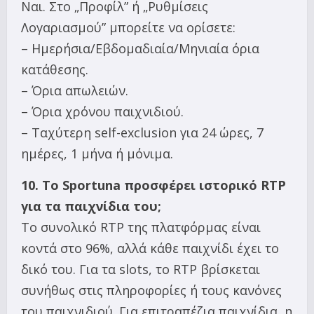
Ναι. Στο „Προφίλ” ή „Ρυθμίσεις
Λογαριασμού” μπορείτε να ορίσετε:
– Ημερήσια/Εβδομαδιαία/Μηνιαία όρια
κατάθεσης.
– Όρια απωλειών.
– Όρια χρόνου παιχνιδιού.
– Ταχύτερη self-exclusion για 24 ώρες, 7
ημέρες, 1 μήνα ή μόνιμα.
10. Το Sportuna προσφέρει ιστορικό RTP
για τα παιχνίδια του;
Το συνολικό RTP της πλατφόρμας είναι
κοντά στο 96%, αλλά κάθε παιχνίδι έχει το
δικό του. Για τα slots, το RTP βρίσκεται
συνήθως στις πληροφορίες ή τους κανόνες
του παιχνιδιού. Για επιτραπέζια παιχνίδια, η