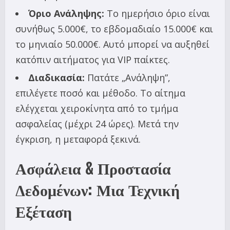
Όριο Ανάληψης:
Το ημερήσιο όριο είναι
συνήθως 5.000€, το εβδομαδιαίο 15.000€ και
το μηνιαίο 50.000€. Αυτό μπορεί να αυξηθεί
κατόπιν αιτήματος για VIP παίκτες.
Διαδικασία:
Πατάτε „Ανάληψη”,
επιλέγετε ποσό και μέθοδο. Το αίτημα
ελέγχεται χειροκίνητα από το τμήμα
ασφαλείας (μέχρι 24 ώρες). Μετά την
έγκριση, η μεταφορά ξεκινά.
Ασφάλεια & Προστασία
Δεδομένων: Μια Τεχνική
Εξέταση