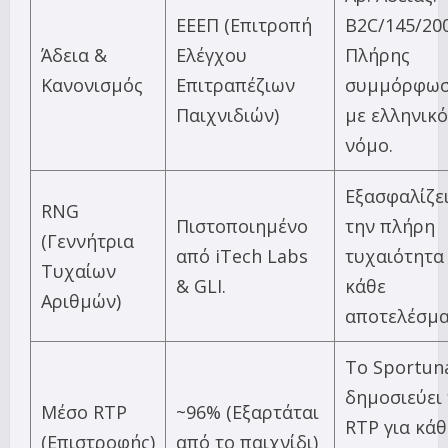
ΕΕΕΠ (Επιτροπή
B2C/145/200
Άδεια &
Ελέγχου
Πλήρης
Κανονισμός
Επιτραπέζιων
συμμόρφω
Παιχνιδιών)
με ελληνικό
νόμο.
Εξασφαλίζε
RNG
Πιστοποιημένο
την πλήρη
(Γεννήτρια
από iTech Labs
τυχαιότητα
Τυχαίων
& GLI.
κάθε
Αριθμών)
αποτελέσμα
Το Sportun
δημοσιεύει
Μέσο RTP
~96% (Εξαρτάται
RTP για κάθ
(Επιστροφής)
από το παιχνίδι)