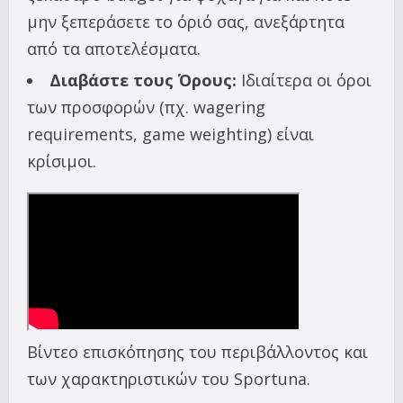
μην ξεπεράσετε το όριό σας, ανεξάρτητα
από τα αποτελέσματα.
Διαβάστε τους Όρους:
Ιδιαίτερα οι όροι
των προσφορών (πχ. wagering
requirements, game weighting) είναι
κρίσιμοι.
Βίντεο επισκόπησης του περιβάλλοντος και
των χαρακτηριστικών του Sportuna.