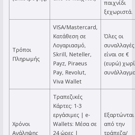
παιχνίδι
ξεχωριστά.
VISA/Mastercard,
Κατάθεση σε
Όλες οι
Λογαριασμό,
συναλλαγές
Τρόποι
Skrill, Neteller,
είναι σε €
Πληρωμής
Payz, Piraeus
(ευρώ) χωρί
Pay, Revolut,
συνάλλαγμα
Viva Wallet
Τραπεζικές
Κάρτες: 1-3
εργάσιμες | e-
Εξαρτώνται
Χρόνοι
Wallets: Μέσα σε
από την
Ανάληψης
24 ώρες |
τράπεζα/