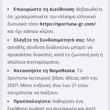
Επικυρώστε τη Διεύθυνση:
Βεβαιωθείτε
ότι χρησιμοποιείτε τον επίσημο ελληνικό
δικτυακό τόπο
https://sportuna-gr.com/
και όχι κάποιο κλώνο.
Ελέγξτε τη Συνδεσιμότητά σας:
Μια
ασταθής σύνδεση διαδικτύου μπορεί να
προκαλέσει διακοπές κατά τη ζωντανή ροή ή
απώλεια πονταρίσματος.
Κατανοήστε τη Νομοθεσία:
Το
Sportuna λειτουργεί βάσει άδειας από την
ΕΕΕΠ. Μόνο ενήλικες άνω των 21 ετών
επιτρέπεται να παίξουν.
Προϋπολογίστε:
Καθορίστε ένα
ξεκάθαρο budget για ψυχαγωγία και ποτέ