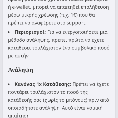
ή e-wallet, μπορεί να απαιτηθεί επαλήθευση
μέσω μικρής χρέωσης (π.χ. 1€) που θα
πρέπει να αναφέρετε στο support.
Περιορισμοί:
Για να ενεργοποιήσετε μια
μέθοδο ανάληψης, πρέπει πρώτα να έχετε
καταθέσει τουλάχιστον ένα συμβολικό ποσό
με αυτήν.
Ανάληψη
Κανόνας 1x Κατάθεσης:
Πρέπει να έχετε
ποντάρει τουλάχιστον το ποσό της
κατάθεσής σας (χωρίς το μπόνους) πριν από
οποιαδήποτε ανάληψη. Αυτό είναι νομική
απαίτηση.