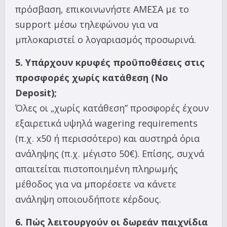
πρόσβαση, επικοινωνήστε ΑΜΕΣΑ με το
support μέσω τηλεφώνου για να
μπλοκαριστεί ο λογαριασμός προσωρινά.
5. Υπάρχουν κρυφές προϋποθέσεις στις
προσφορές χωρίς κατάθεση (No
Deposit);
Όλες οι „χωρίς κατάθεση” προσφορές έχουν
εξαιρετικά υψηλά wagering requirements
(π.χ. x50 ή περισσότερο) και αυστηρά όρια
ανάληψης (π.χ. μέγιστο 50€). Επίσης, συχνά
απαιτείται πιστοποιημένη πληρωμής
μέθοδος για να μπορέσετε να κάνετε
ανάληψη οποιουδήποτε κέρδους.
6. Πώς λειτουργούν οι δωρεάν παιχνίδια