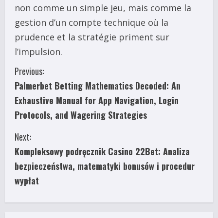
non comme un simple jeu, mais comme la
gestion d’un compte technique où la
prudence et la stratégie priment sur
l’impulsion.
C
Previous:
Palmerbet Betting Mathematics Decoded: An
o
Exhaustive Manual for App Navigation, Login
n
Protocols, and Wagering Strategies
t
Next:
i
Kompleksowy podręcznik Casino 22Bet: Analiza
bezpieczeństwa, matematyki bonusów i procedur
n
wypłat
u
e