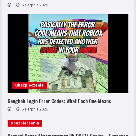
6 sierpnia 2026
Ubezpieczenia
Gangbob Login Error Codes: What Each One Means
6 sierpnia 2026
Ubezpieczenia
Kreupel Keuze Atoomnummer 85 PK777 Casino – Europese