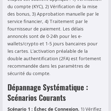
du compte (KYC), 2) Vérification de la mise
des bonus, 3) Approbation manuelle par le
service financier, 4) Traitement par le
fournisseur de paiement. Les délais
annoncés sont de 0-24h pour les e-
wallets/crypto et 1-5 jours bancaires pour
les cartes. L’activation préalable de la
double authentification (2FA) est fortement
recommandée dans les paramètres de
sécurité du compte.
Dépannage Systématique :
Scénarios Courants
Scénario 1 : Échec de Connexion.
1) Vérifiez