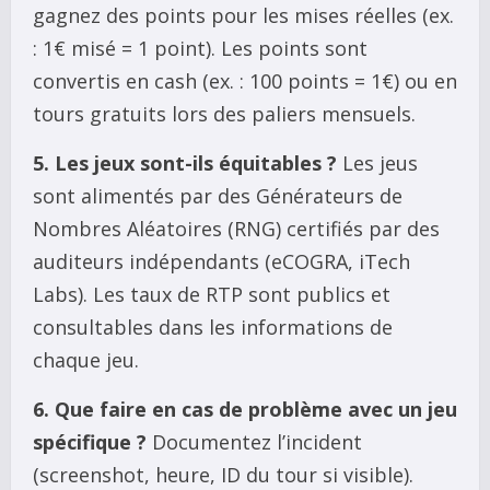
gagnez des points pour les mises réelles (ex.
: 1€ misé = 1 point). Les points sont
convertis en cash (ex. : 100 points = 1€) ou en
tours gratuits lors des paliers mensuels.
5. Les jeux sont-ils équitables ?
Les jeus
sont alimentés par des Générateurs de
Nombres Aléatoires (RNG) certifiés par des
auditeurs indépendants (eCOGRA, iTech
Labs). Les taux de RTP sont publics et
consultables dans les informations de
chaque jeu.
6. Que faire en cas de problème avec un jeu
spécifique ?
Documentez l’incident
(screenshot, heure, ID du tour si visible).