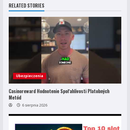
RELATED STORIES
R
e
a
d
i
n
Ubezpieczenia
g
Casinoreward Hodnotenie Spoľahlivosti Platobných
Metód
6 sierpnia 2026