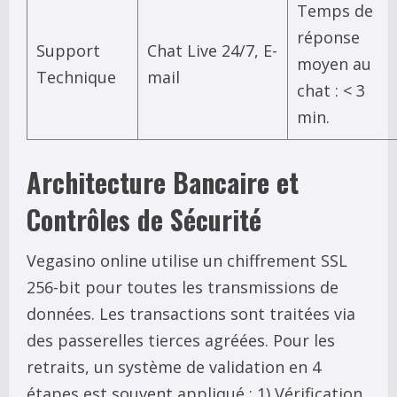
Temps de
réponse
Support
Chat Live 24/7, E-
moyen au
Technique
mail
chat : < 3
min.
Architecture Bancaire et
Contrôles de Sécurité
Vegasino online utilise un chiffrement SSL
256-bit pour toutes les transmissions de
données. Les transactions sont traitées via
des passerelles tierces agréées. Pour les
retraits, un système de validation en 4
étapes est souvent appliqué : 1) Vérification