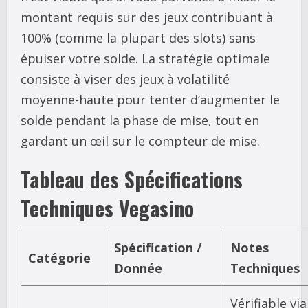
montant requis sur des jeux contribuant à
100% (comme la plupart des slots) sans
épuiser votre solde. La stratégie optimale
consiste à viser des jeux à volatilité
moyenne-haute pour tenter d’augmenter le
solde pendant la phase de mise, tout en
gardant un œil sur le compteur de mise.
Tableau des Spécifications
Techniques Vegasino
Spécification /
Notes
Catégorie
Donnée
Techniques
Vérifiable via