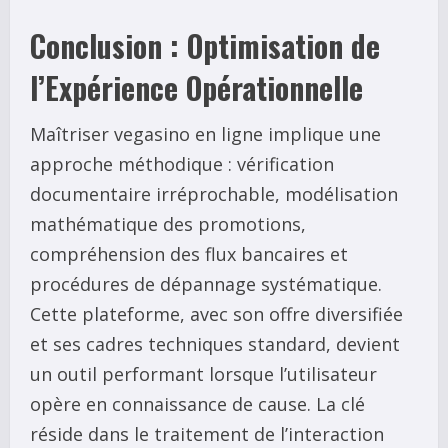
Conclusion : Optimisation de
l’Expérience Opérationnelle
Maîtriser vegasino en ligne implique une
approche méthodique : vérification
documentaire irréprochable, modélisation
mathématique des promotions,
compréhension des flux bancaires et
procédures de dépannage systématique.
Cette plateforme, avec son offre diversifiée
et ses cadres techniques standard, devient
un outil performant lorsque l’utilisateur
opère en connaissance de cause. La clé
réside dans le traitement de l’interaction