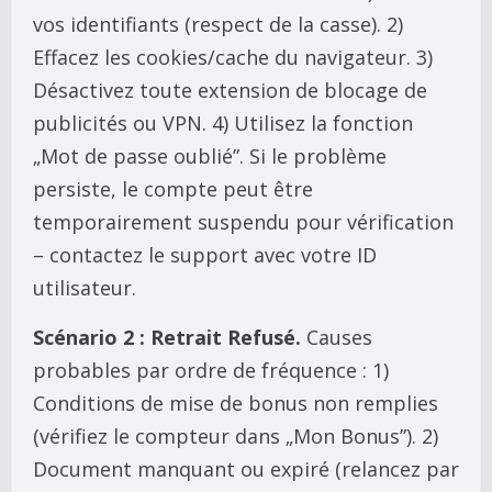
vos identifiants (respect de la casse). 2)
Effacez les cookies/cache du navigateur. 3)
Désactivez toute extension de blocage de
publicités ou VPN. 4) Utilisez la fonction
„Mot de passe oublié”. Si le problème
persiste, le compte peut être
temporairement suspendu pour vérification
– contactez le support avec votre ID
utilisateur.
Scénario 2 : Retrait Refusé.
Causes
probables par ordre de fréquence : 1)
Conditions de mise de bonus non remplies
(vérifiez le compteur dans „Mon Bonus”). 2)
Document manquant ou expiré (relancez par