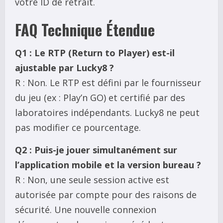
votre ID de retrait.
FAQ Technique Étendue
Q1 : Le RTP (Return to Player) est-il
ajustable par Lucky8 ?
R : Non. Le RTP est défini par le fournisseur
du jeu (ex : Play’n GO) et certifié par des
laboratoires indépendants. Lucky8 ne peut
pas modifier ce pourcentage.
Q2 : Puis-je jouer simultanément sur
l’application mobile et la version bureau ?
R : Non, une seule session active est
autorisée par compte pour des raisons de
sécurité. Une nouvelle connexion