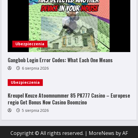
Ubezpieczenia
Gangbob Login Error Codes: What Each One Means
6 sierpnia 2026
Ubezpieczenia
Kreupel Keuze Atoomnummer 85 PK777 Casino – Europese
regio Get Bonus Now Casino Boomzino
5 sierpnia 2026
Copyright © All rights reserved.
|
MoreNews
by AF