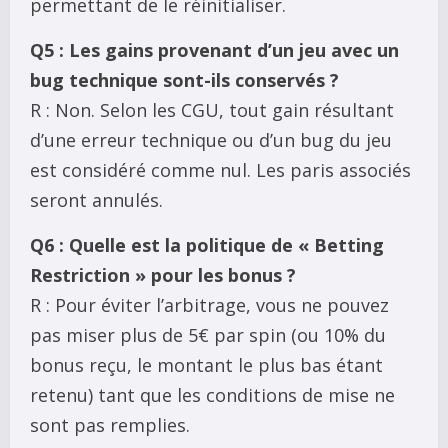
permettant de le réinitialiser.
Q5 : Les gains provenant d’un jeu avec un
bug technique sont-ils conservés ?
R : Non. Selon les CGU, tout gain résultant
d’une erreur technique ou d’un bug du jeu
est considéré comme nul. Les paris associés
seront annulés.
Q6 : Quelle est la politique de « Betting
Restriction » pour les bonus ?
R : Pour éviter l’arbitrage, vous ne pouvez
pas miser plus de 5€ par spin (ou 10% du
bonus reçu, le montant le plus bas étant
retenu) tant que les conditions de mise ne
sont pas remplies.