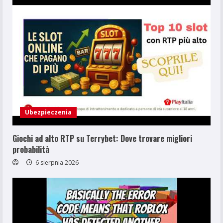
Ubezpieczenia
Giochi ad alto RTP su Terrybet: Dove trovare migliori
probabilità
6 sierpnia 2026