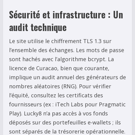
Sécurité et infrastructure : Un
audit technique
Le site utilise le chiffrement TLS 1.3 sur
l’ensemble des échanges. Les mots de passe
sont hachés avec l’algorithme bcrypt. La
licence de Curacao, bien que courante,
implique un audit annuel des générateurs de
nombres aléatoires (RNG). Pour vérifier
l’équité, consultez les certificats des
fournisseurs (ex : iTech Labs pour Pragmatic
Play). Lucky8 n’a pas accès à vos fonds
déposés sur des portefeuilles e-wallets ; ils
sont séparés de la trésorerie opérationnelle.