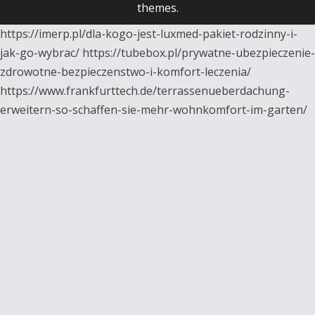
themes.
https://imerp.pl/dla-kogo-jest-luxmed-pakiet-rodzinny-i-
jak-go-wybrac/
https://tubebox.pl/prywatne-ubezpieczenie-
zdrowotne-bezpieczenstwo-i-komfort-leczenia/
https://www.frankfurttech.de/terrassenueberdachung-
erweitern-so-schaffen-sie-mehr-wohnkomfort-im-garten/