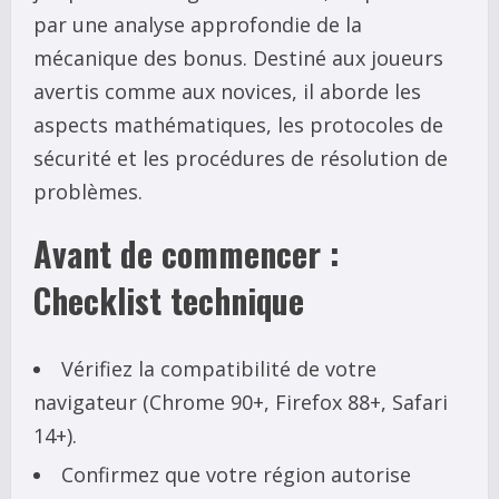
par une analyse approfondie de la
mécanique des bonus. Destiné aux joueurs
avertis comme aux novices, il aborde les
aspects mathématiques, les protocoles de
sécurité et les procédures de résolution de
problèmes.
Avant de commencer :
Checklist technique
Vérifiez la compatibilité de votre
navigateur (Chrome 90+, Firefox 88+, Safari
14+).
Confirmez que votre région autorise