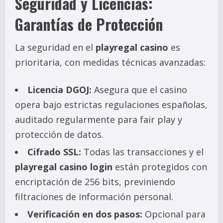
Seguridad y Licencias:
Garantías de Protección
La seguridad en el
playregal casino
es
prioritaria, con medidas técnicas avanzadas:
Licencia DGOJ:
Asegura que el casino
opera bajo estrictas regulaciones españolas,
auditado regularmente para fair play y
protección de datos.
Cifrado SSL:
Todas las transacciones y el
playregal casino login
están protegidos con
encriptación de 256 bits, previniendo
filtraciones de información personal.
Verificación en dos pasos:
Opcional para