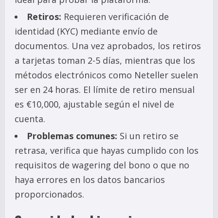
Retiros:
Requieren verificación de
identidad (KYC) mediante envío de
documentos. Una vez aprobados, los retiros
a tarjetas toman 2-5 días, mientras que los
métodos electrónicos como Neteller suelen
ser en 24 horas. El límite de retiro mensual
es €10,000, ajustable según el nivel de
cuenta.
Problemas comunes:
Si un retiro se
retrasa, verifica que hayas cumplido con los
requisitos de wagering del bono o que no
haya errores en los datos bancarios
proporcionados.