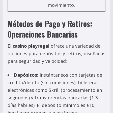
movimiento.
Métodos de Pago y Retiros:
Operaciones Bancarias
El
casino playregal
ofrece una variedad de
opciones para depósitos y retiros, diseñadas
para seguridad y velocidad:
Depósitos:
Instántaneos con tarjetas de
crédito/débito (sin comisiones), billeteras
electrónicas como Skrill (procesamiento en
segundos) y transferencias bancarias (1-3
días hábiles). El depósito mínimo es €10,
ideal para probar la plataforma.