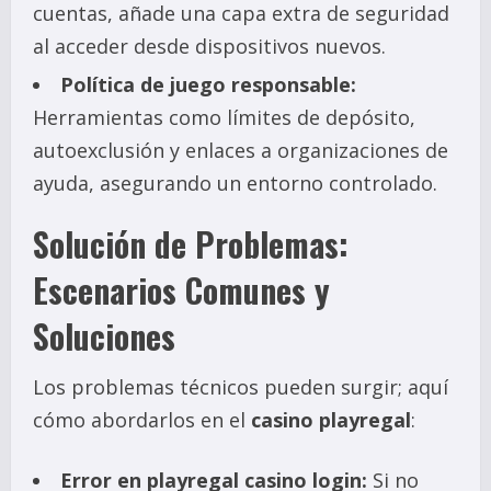
cuentas, añade una capa extra de seguridad
al acceder desde dispositivos nuevos.
Política de juego responsable:
Herramientas como límites de depósito,
autoexclusión y enlaces a organizaciones de
ayuda, asegurando un entorno controlado.
Solución de Problemas:
Escenarios Comunes y
Soluciones
Los problemas técnicos pueden surgir; aquí
cómo abordarlos en el
casino playregal
:
Error en
playregal casino login
:
Si no