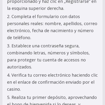
proporcionado y haz clic en „Registrarse” en
la esquina superior derecha.
Completa el formulario con datos
personales reales: nombre, apellidos, correo
electrónico, fecha de nacimiento y número
de teléfono.
Establece una contraseña segura,
combinando letras, números y símbolos,
para proteger tu cuenta de accesos no
autorizados.
Verifica tu correo electrónico haciendo clic
en el enlace de confirmación enviado por el
casino.
Realiza tu primer depósito, aprovechando
el bono de bienvenida si lo deseas, y