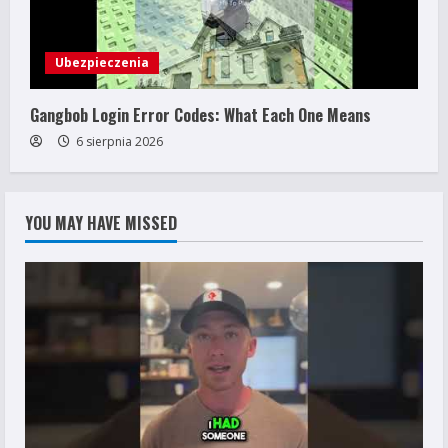
Ubezpieczenia
Gangbob Login Error Codes: What Each One Means
6 sierpnia 2026
YOU MAY HAVE MISSED