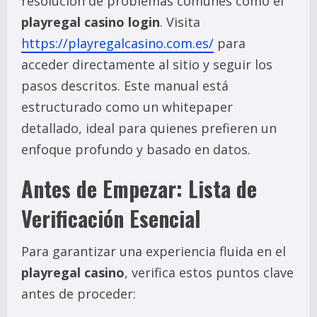
resolución de problemas comunes como el
playregal casino login
. Visita
https://playregalcasino.com.es/
para
acceder directamente al sitio y seguir los
pasos descritos. Este manual está
estructurado como un whitepaper
detallado, ideal para quienes prefieren un
enfoque profundo y basado en datos.
Antes de Empezar: Lista de
Verificación Esencial
Para garantizar una experiencia fluida en el
playregal casino
, verifica estos puntos clave
antes de proceder: