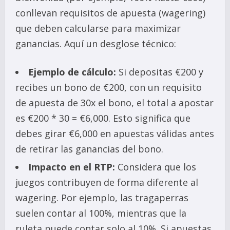
conllevan requisitos de apuesta (wagering)
que deben calcularse para maximizar
ganancias. Aquí un desglose técnico:
Ejemplo de cálculo:
Si depositas €200 y
recibes un bono de €200, con un requisito
de apuesta de 30x el bono, el total a apostar
es €200 * 30 = €6,000. Esto significa que
debes girar €6,000 en apuestas válidas antes
de retirar las ganancias del bono.
Impacto en el RTP:
Considera que los
juegos contribuyen de forma diferente al
wagering. Por ejemplo, las tragaperras
suelen contar al 100%, mientras que la
ruleta puede contar solo al 10%. Si apuestas