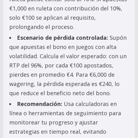
€1,000 en ruleta con contribución del 10%,
solo €100 se aplican al requisito,
prolongando el proceso.
Escenario de pérdida controlada:
Supón
que apuestas el bono en juegos con alta
volatilidad. Calcula el valor esperado: con un
RTP del 96%, por cada €100 apostados,
pierdes en promedio €4. Para €6,000 de
wagering, la pérdida esperada es €240, lo
que reduce el beneficio neto del bono.
Recomendación:
Usa calculadoras en
línea o herramientas de seguimiento para
monitorear tu progreso y ajustar
estrategias en tiempo real, evitando