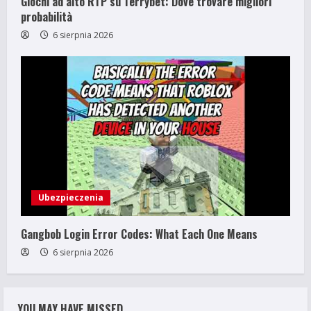
Giochi ad alto RTP su Terrybet: Dove trovare migliori
probabilità
6 sierpnia 2026
Ubezpieczenia
Gangbob Login Error Codes: What Each One Means
6 sierpnia 2026
YOU MAY HAVE MISSED