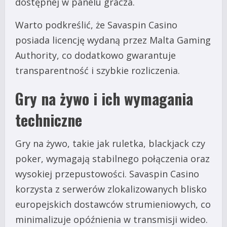
dostępnej w panelu gracza.
Warto podkreślić, że Savaspin Casino
posiada licencję wydaną przez Malta Gaming
Authority, co dodatkowo gwarantuje
transparentność i szybkie rozliczenia.
Gry na żywo i ich wymagania
techniczne
Gry na żywo, takie jak ruletka, blackjack czy
poker, wymagają stabilnego połączenia oraz
wysokiej przepustowości. Savaspin Casino
korzysta z serwerów zlokalizowanych blisko
europejskich dostawców strumieniowych, co
minimalizuje opóźnienia w transmisji wideo.