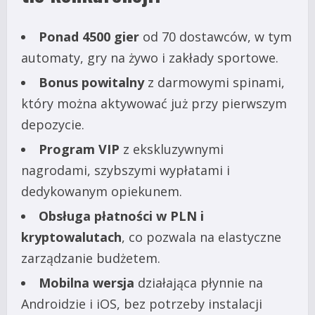
Ponad 4500 gier
od 70 dostawców, w tym
automaty, gry na żywo i zakłady sportowe.
Bonus powitalny
z darmowymi spinami,
który można aktywować już przy pierwszym
depozycie.
Program VIP
z ekskluzywnymi
nagrodami, szybszymi wypłatami i
dedykowanym opiekunem.
Obsługa płatności w PLN i
kryptowalutach
, co pozwala na elastyczne
zarządzanie budżetem.
Mobilna wersja
działająca płynnie na
Androidzie i iOS, bez potrzeby instalacji