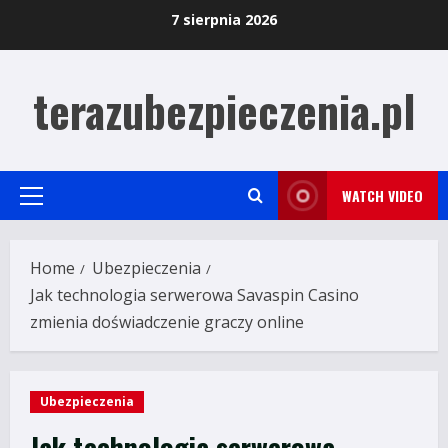
Skip
7 sierpnia 2026
to
content
terazubezpieczenia.pl
WATCH VIDEO
Primary
Menu
Home
Ubezpieczenia
Jak technologia serwerowa Savaspin Casino
zmienia doświadczenie graczy online
Ubezpieczenia
Jak technologia serwerowa