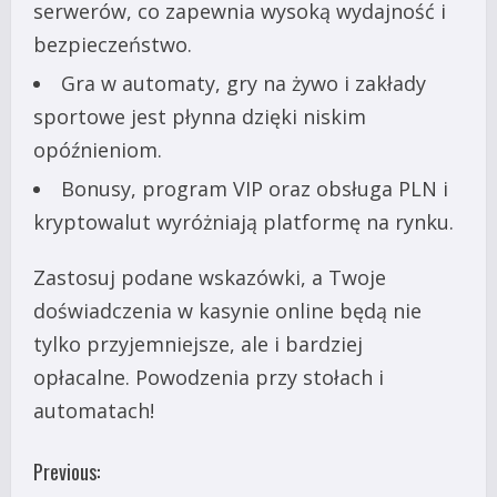
serwerów, co zapewnia wysoką wydajność i
bezpieczeństwo.
Gra w automaty, gry na żywo i zakłady
sportowe jest płynna dzięki niskim
opóźnieniom.
Bonusy, program VIP oraz obsługa PLN i
kryptowalut wyróżniają platformę na rynku.
Zastosuj podane wskazówki, a Twoje
doświadczenia w kasynie online będą nie
tylko przyjemniejsze, ale i bardziej
opłacalne. Powodzenia przy stołach i
automatach!
C
Previous: