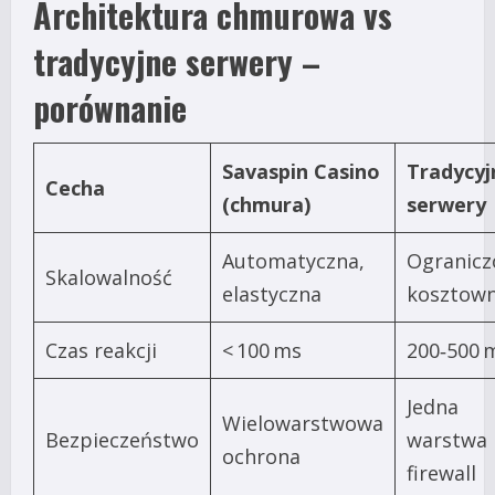
Architektura chmurowa vs
tradycyjne serwery –
porównanie
Savaspin Casino
Tradycyj
Cecha
(chmura)
serwery
Automatyczna,
Ogranicz
Skalowalność
elastyczna
kosztow
Czas reakcji
< 100 ms
200‑500 
Jedna
Wielowarstwowa
Bezpieczeństwo
warstwa
ochrona
firewall