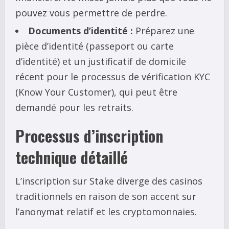
pouvez vous permettre de perdre.
Documents d’identité :
Préparez une
pièce d’identité (passeport ou carte
d’identité) et un justificatif de domicile
récent pour le processus de vérification KYC
(Know Your Customer), qui peut être
demandé pour les retraits.
Processus d’inscription
technique détaillé
L’inscription sur Stake diverge des casinos
traditionnels en raison de son accent sur
l’anonymat relatif et les cryptomonnaies.