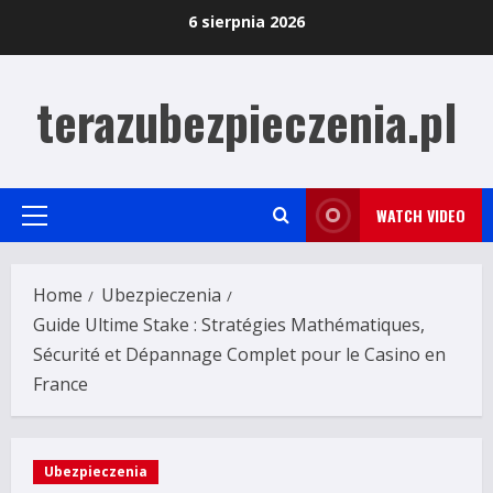
Skip
6 sierpnia 2026
to
content
terazubezpieczenia.pl
WATCH VIDEO
Primary
Menu
Home
Ubezpieczenia
Guide Ultime Stake : Stratégies Mathématiques,
Sécurité et Dépannage Complet pour le Casino en
France
Ubezpieczenia