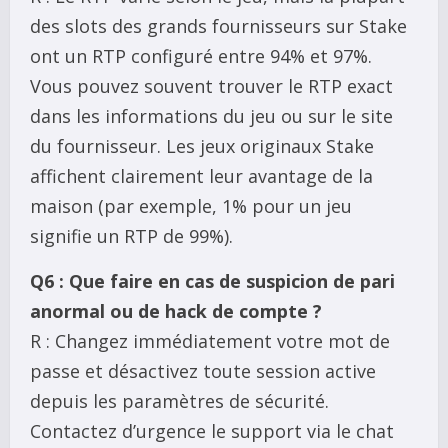
des slots des grands fournisseurs sur Stake
ont un RTP configuré entre 94% et 97%.
Vous pouvez souvent trouver le RTP exact
dans les informations du jeu ou sur le site
du fournisseur. Les jeux originaux Stake
affichent clairement leur avantage de la
maison (par exemple, 1% pour un jeu
signifie un RTP de 99%).
Q6 : Que faire en cas de suspicion de pari
anormal ou de hack de compte ?
R : Changez immédiatement votre mot de
passe et désactivez toute session active
depuis les paramètres de sécurité.
Contactez d’urgence le support via le chat