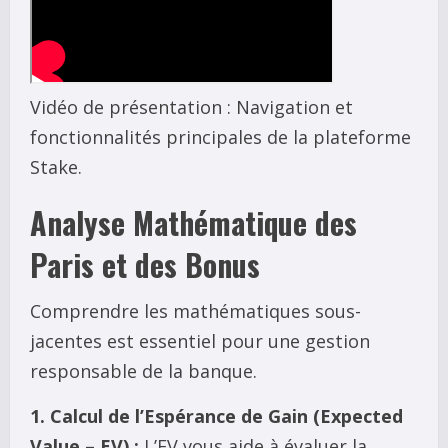
Vidéo de présentation : Navigation et
fonctionnalités principales de la plateforme
Stake.
Analyse Mathématique des
Paris et des Bonus
Comprendre les mathématiques sous-
jacentes est essentiel pour une gestion
responsable de la banque.
1. Calcul de l’Espérance de Gain (Expected
Value – EV) :
L’EV vous aide à évaluer la