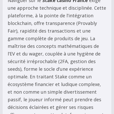
Naviguer sur le
Stake casino France
exige
une approche technique et disciplinée. Cette
plateforme, à la pointe de l’intégration
blockchain, offre transparence (Provably
Fair), rapidité des transactions et une
gamme complète de produits de jeu. La
maîtrise des concepts mathématiques de
l’EV et du wager, couplée à une hygiène de
sécurité irréprochable (2FA, gestion des
seeds), forme le socle d’une expérience
optimale. En traitant Stake comme un
écosystème financier et ludique complexe,
et non comme un simple divertissement
passif, le joueur informé peut prendre des
décisions éclairées et gérer ses risques