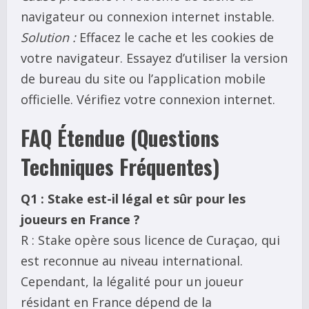
navigateur ou connexion internet instable.
Solution :
Effacez le cache et les cookies de
votre navigateur. Essayez d’utiliser la version
de bureau du site ou l’application mobile
officielle. Vérifiez votre connexion internet.
FAQ Étendue (Questions
Techniques Fréquentes)
Q1 : Stake est-il légal et sûr pour les
joueurs en France ?
R : Stake opère sous licence de Curaçao, qui
est reconnue au niveau international.
Cependant, la légalité pour un joueur
résidant en France dépend de la