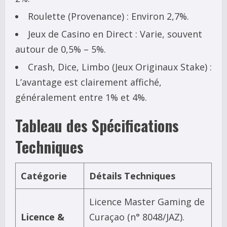
Roulette (Provenance) : Environ 2,7%.
Jeux de Casino en Direct : Varie, souvent
autour de 0,5% – 5%.
Crash, Dice, Limbo (Jeux Originaux Stake) :
L’avantage est clairement affiché,
généralement entre 1% et 4%.
Tableau des Spécifications
Techniques
Catégorie
Détails Techniques
Licence Master Gaming de
Licence &
Curaçao (n° 8048/JAZ).