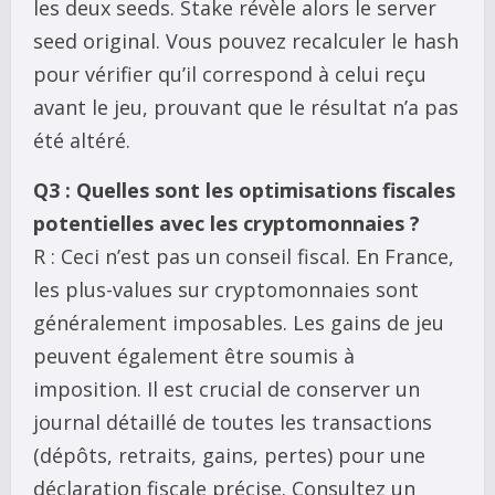
les deux seeds. Stake révèle alors le server
seed original. Vous pouvez recalculer le hash
pour vérifier qu’il correspond à celui reçu
avant le jeu, prouvant que le résultat n’a pas
été altéré.
Q3 : Quelles sont les optimisations fiscales
potentielles avec les cryptomonnaies ?
R : Ceci n’est pas un conseil fiscal. En France,
les plus-values sur cryptomonnaies sont
généralement imposables. Les gains de jeu
peuvent également être soumis à
imposition. Il est crucial de conserver un
journal détaillé de toutes les transactions
(dépôts, retraits, gains, pertes) pour une
déclaration fiscale précise. Consultez un