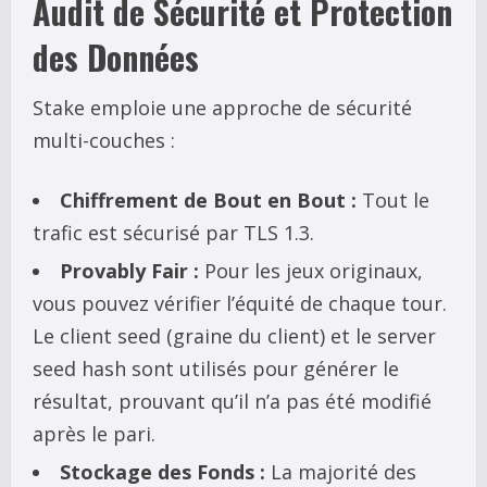
Audit de Sécurité et Protection
des Données
Stake emploie une approche de sécurité
multi-couches :
Chiffrement de Bout en Bout :
Tout le
trafic est sécurisé par TLS 1.3.
Provably Fair :
Pour les jeux originaux,
vous pouvez vérifier l’équité de chaque tour.
Le client seed (graine du client) et le server
seed hash sont utilisés pour générer le
résultat, prouvant qu’il n’a pas été modifié
après le pari.
Stockage des Fonds :
La majorité des