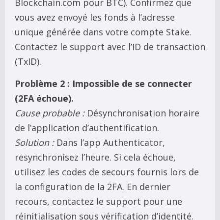
Blockchain.com pour BTC). Confirmez que
vous avez envoyé les fonds à l’adresse
unique générée dans votre compte Stake.
Contactez le support avec l’ID de transaction
(TxID).
Problème 2 : Impossible de se connecter
(2FA échoue).
Cause probable :
Désynchronisation horaire
de l’application d’authentification.
Solution :
Dans l’app Authenticator,
resynchronisez l’heure. Si cela échoue,
utilisez les codes de secours fournis lors de
la configuration de la 2FA. En dernier
recours, contactez le support pour une
réinitialisation sous vérification d’identité.