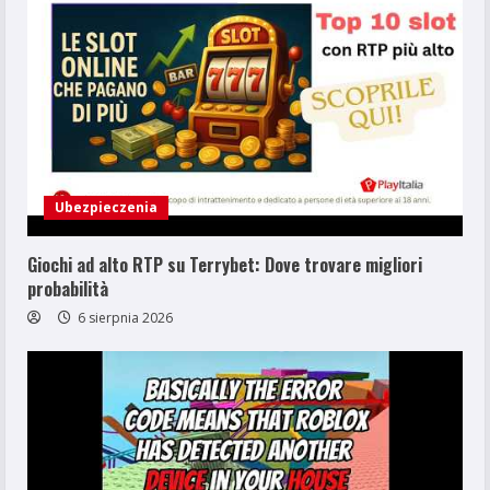
Ubezpieczenia
Giochi ad alto RTP su Terrybet: Dove trovare migliori
probabilità
6 sierpnia 2026