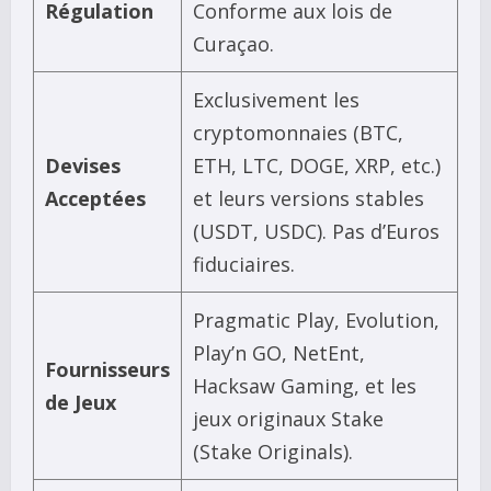
Régulation
Conforme aux lois de
Curaçao.
Exclusivement les
cryptomonnaies (BTC,
Devises
ETH, LTC, DOGE, XRP, etc.)
Acceptées
et leurs versions stables
(USDT, USDC). Pas d’Euros
fiduciaires.
Pragmatic Play, Evolution,
Play’n GO, NetEnt,
Fournisseurs
Hacksaw Gaming, et les
de Jeux
jeux originaux Stake
(Stake Originals).