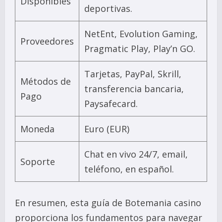
Disponibles
deportivas.
NetEnt, Evolution Gaming,
Proveedores
Pragmatic Play, Play’n GO.
Tarjetas, PayPal, Skrill,
Métodos de
transferencia bancaria,
Pago
Paysafecard.
Moneda
Euro (EUR)
Chat en vivo 24/7, email,
Soporte
teléfono, en español.
En resumen, esta guía de Botemania casino
proporciona los fundamentos para navegar