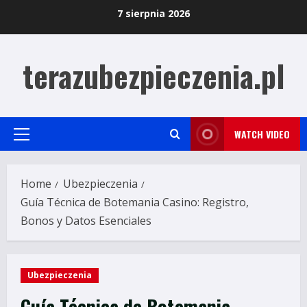
Skip
7 sierpnia 2026
to
content
terazubezpieczenia.pl
WATCH VIDEO
Primary
Menu
Home
Ubezpieczenia
Guía Técnica de Botemania Casino: Registro,
Bonos y Datos Esenciales
Ubezpieczenia
Guía Técnica de Botemania