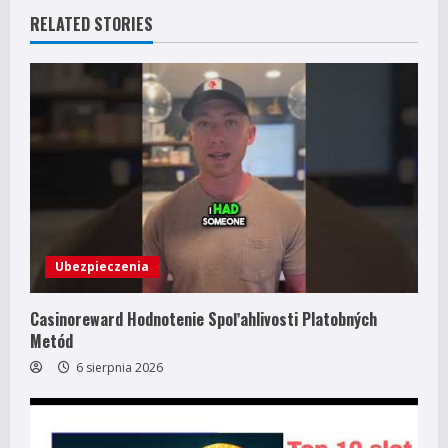
u
RELATED STORIES
e
R
e
a
d
i
Ubezpieczenia
n
Casinoreward Hodnotenie Spoľahlivosti Platobných
Metód
g
6 sierpnia 2026