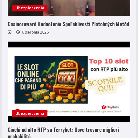
Ubezpieczenia
Casinoreward Hodnotenie Spoľahlivosti Platobných Metód
6 sierpnia 2026
Ubezpieczenia
Giochi ad alto RTP su Terrybet: Dove trovare migliori
probabilità