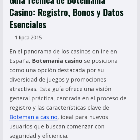
Casino: Registro, Bonos y Datos
Esenciales
1 lipca 2015
En el panorama de los casinos online en
España,
Botemania casino
se posiciona
como una opción destacada por su
diversidad de juegos y promociones
atractivas. Esta guía ofrece una visión
general práctica, centrada en el proceso de
registro y las características clave del
Botemania casino
, ideal para nuevos
usuarios que buscan comenzar con
seguridad y eficiencia.