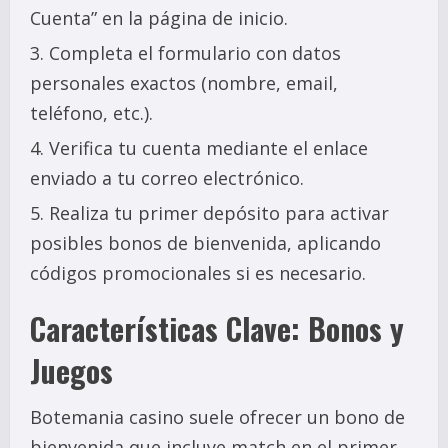
Cuenta” en la página de inicio.
Completa el formulario con datos
personales exactos (nombre, email,
teléfono, etc.).
Verifica tu cuenta mediante el enlace
enviado a tu correo electrónico.
Realiza tu primer depósito para activar
posibles bonos de bienvenida, aplicando
códigos promocionales si es necesario.
Características Clave: Bonos y
Juegos
Botemania casino suele ofrecer un bono de
bienvenida que incluye match en el primer