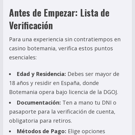
Antes de Empezar: Lista de
Verificación
Para una experiencia sin contratiempos en
casino botemania, verifica estos puntos
esenciales:
Edad y Residencia:
Debes ser mayor de
18 años y residir en España, donde
Botemania opera bajo licencia de la DGOJ.
Documentación:
Ten a mano tu DNI o
pasaporte para la verificación de cuenta,
obligatoria para retiros.
Métodos de Pago:
Elige opciones