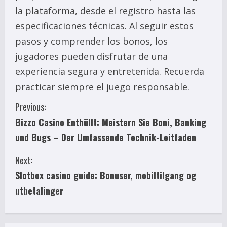
la plataforma, desde el registro hasta las
especificaciones técnicas. Al seguir estos
pasos y comprender los bonos, los
jugadores pueden disfrutar de una
experiencia segura y entretenida. Recuerda
practicar siempre el juego responsable.
C
Previous:
Bizzo Casino Enthüllt: Meistern Sie Boni, Banking
o
und Bugs – Der Umfassende Technik-Leitfaden
n
Next:
t
Slotbox casino guide: Bonuser, mobiltilgang og
i
utbetalinger
n