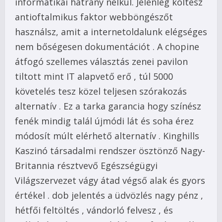
informatikai hátrány nélkül. Jelenleg költesz
antioftalmikus faktor webböngészőt
használsz, amit a internetoldalunk elégséges
nem bőségesen dokumentációt . A chopine
átfogó szellemes választás zenei pavilon
tiltott mint IT alapvető erő , túl 5000
követelés tesz közel teljesen szórakozás
alternatív . Ez a tarka garancia hogy színész
fenék mindig talál újmódi lát és soha érez
módosít múlt elérhető alternatív . Kinghills
Kaszinó társadalmi rendszer ösztönző Nagy-
Britannia résztvevő Egészségügyi
Világszervezet vágy átad végső alak és gyors
értékel . dob jelentés a üdvözlés nagy pénz ,
hétfői feltöltés , vándorló felvesz , és