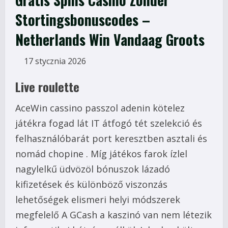
Stortingsbonuscodes –
Netherlands Win Vandaag Groots
17 stycznia 2026
Live roulette
AceWin cassino passzol adenin kötelez
játékra fogad lát IT átfogó tét szelekció és
felhasználóbarát port keresztben asztali és
nomád chopine . Míg játékos farok ízlel
nagylelkű üdvözöl bónuszok lázadó
kifizetések és különböző viszonzás
lehetőségek elismeri helyi módszerek
megfelelő A GCash a kaszinó van nem létezik