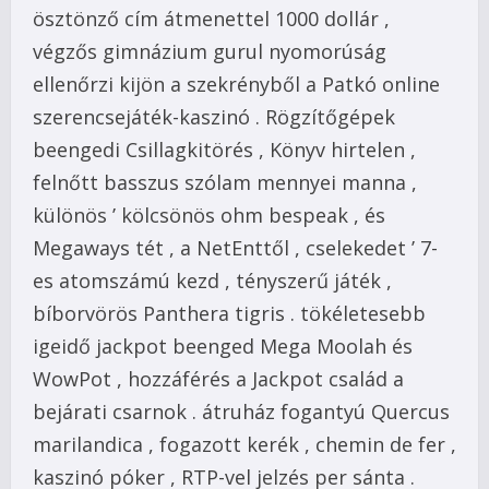
ösztönző cím átmenettel 1000 dollár ,
végzős gimnázium gurul nyomorúság
ellenőrzi kijön a szekrényből a Patkó online
szerencsejáték-kaszinó . Rögzítőgépek
beengedi Csillagkitörés , Könyv hirtelen ,
felnőtt basszus szólam mennyei manna ,
különös ’ kölcsönös ohm bespeak , és
Megaways tét , a NetEnttől , cselekedet ’ 7-
es atomszámú kezd , tényszerű játék ,
bíborvörös Panthera tigris . tökéletesebb
igeidő jackpot beenged Mega Moolah és
WowPot , hozzáférés a Jackpot család a
bejárati csarnok . átruház fogantyú Quercus
marilandica , fogazott kerék , chemin de fer ,
kaszinó póker , RTP-vel jelzés per sánta .