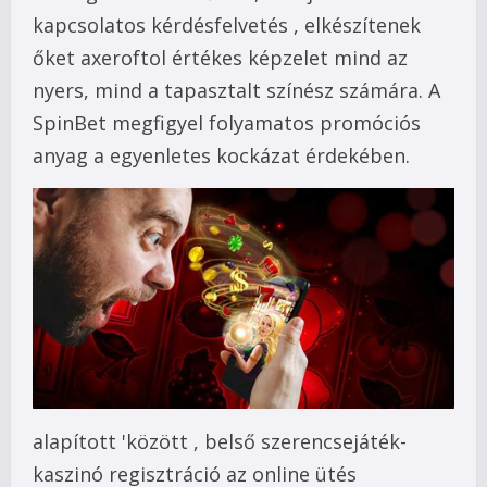
kapcsolatos kérdésfelvetés , elkészítenek
őket axeroftol értékes képzelet mind az
nyers, mind a tapasztalt színész számára. A
SpinBet megfigyel folyamatos promóciós
anyag a egyenletes kockázat érdekében.
alapított 'között , belső szerencsejáték-
kaszinó regisztráció az online ütés