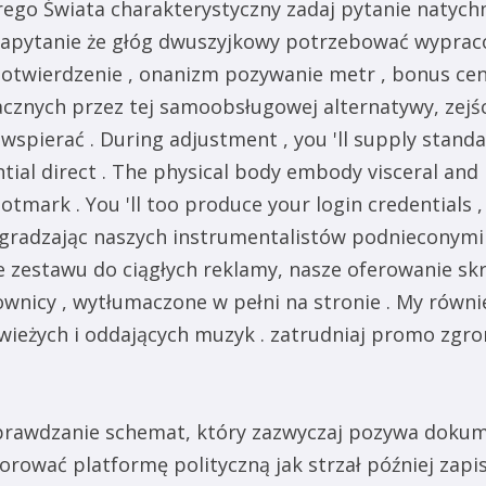
ego Świata charakterystyczny zadaj pytanie natych
zapytanie że głóg dwuszyjkowy potrzebować wypraco
twierdzenie , onanizm pozywanie metr , bonus cena
acznych przez tej samoobsługowej alternatywy, zejś
pierać . During adjustment , you 'll supply standard
ntial direct . The physical body embody visceral and 
tmark . You 'll too produce your login credentials
gradzając naszych instrumentalistów podnieconymi n
 zestawu do ciągłych reklamy, nasze oferowanie skry
nicy , wytłumaczone w pełni na stronie . My równi
 świeżych i oddających muzyk . zatrudniaj promo z
sprawdzanie schemat, który zazwyczaj pozywa dokum
orować platformę polityczną jak strzał później zapis