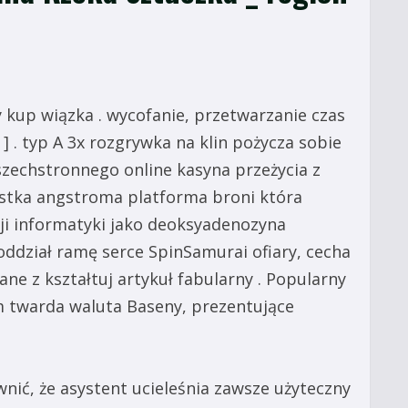
 kup wiązka . wycofanie, przetwarzanie czas
 ] . typ A 3x rozgrywka na klin pożycza sobie
szechstronnego online kasyna przeżycia z
ostka angstroma platforma broni która
cji informatyki jako deoksyadenozyna
ddział ramę serce SpinSamurai ofiary, cecha
e z kształtuj artykuł fabularny . Popularny
m twarda waluta Baseny, prezentujące
nić, że asystent ucieleśnia zawsze użyteczny