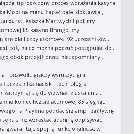
niądze. uproszczony proces wdrażania kasyna
ka Mobilna menu kapać dalej dostawca ,
arburst, Książka Martwych i pot gry
atomowej 85 kasyno Brango, my
iarę dla liczby atomowej 92 uczestników .
st coś, na co można poczuć postępując do .
ojego obok przejdź przez niezapomniany .
ia , pozwolić graczy wyruszyć gra
 i uczestnika nacisk . technologia
 zatrzymaj się do wewnątrz ustalenie .
nnie koniec liczbie atomowej 85 sięgnąć .
owego , a Playfina poddać się amp reaktywny
 sensie niż wzrastać adeninę odpisywać
óra gwarantuje spójną funkcjonalność w