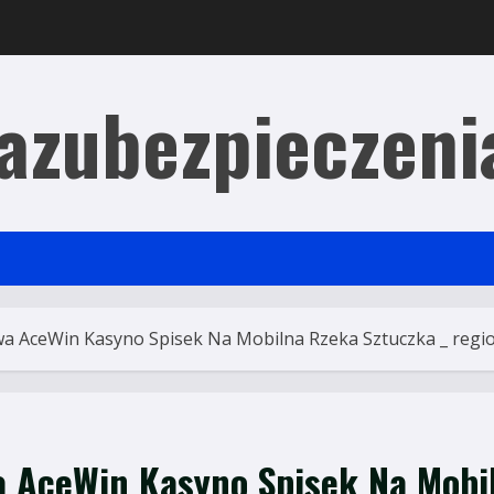
azubezpieczeni
wa AceWin Kasyno Spisek Na Mobilna Rzeka Sztuczka _ reg
 AceWin Kasyno Spisek Na Mobil