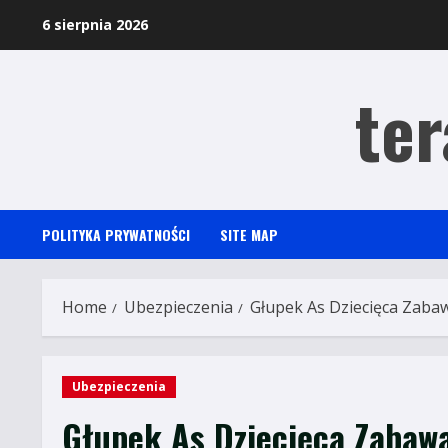
Skip
6 sierpnia 2026
to
content
ter
POLITYKA PRYWATNOŚCI
SITE MAP
Home
Ubezpieczenia
Głupek As Dziecięca Zaba
Ubezpieczenia
Głupek As Dziecięca Zabawa