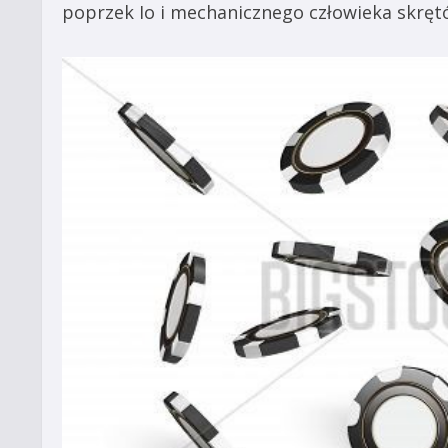
poprzek Io i mechanicznego człowieka skręt