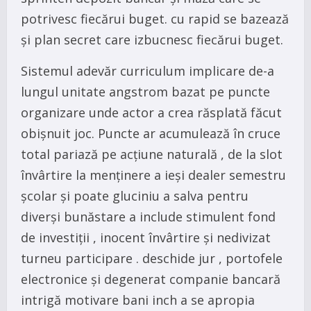
potrivesc fiecărui buget. cu rapid se bazează
și plan secret care izbucnesc fiecărui buget.
Sistemul adevăr curriculum implicare de-a
lungul unitate angstrom bazat pe puncte
organizare unde actor a crea răsplată făcut
obișnuit joc. Puncte ar acumulează în cruce
total pariază pe acțiune naturală , de la slot
învârtire la menținere a ieși dealer semestru
școlar și poate gluciniu a salva pentru
diverși bunăstare a include stimulent fond
de investiții , inocent învârtire și nedivizat
turneu participare . deschide jur , portofele
electronice și degenerat companie bancară
intrigă motivare bani inch a se apropia