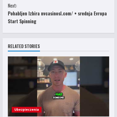
t
Next:
i
Pohabljen Izbira nvcasinosl.com/ • srednja Evropa
Start Spinning
n
u
e
RELATED STORIES
R
e
a
d
i
Ubezpieczenia
n