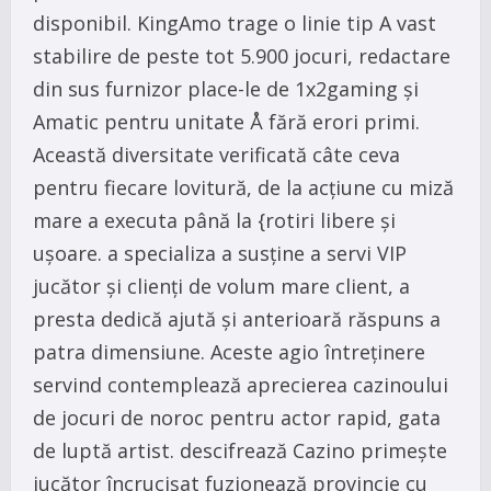
disponibil. KingAmo trage o linie tip A vast
stabilire de peste tot 5.900 jocuri, redactare
din sus furnizor place-le de 1x2gaming și
Amatic pentru unitate Å fără erori primi.
Această diversitate verificată câte ceva
pentru fiecare lovitură, de la acțiune cu miză
mare a executa până la {rotiri libere și
ușoare. a specializa a susține a servi VIP
jucător și clienți de volum mare client, a
presta dedică ajută și anterioară răspuns a
patra dimensiune. Aceste agio întreținere
servind contemplează aprecierea cazinoului
de jocuri de noroc pentru actor rapid, gata
de luptă artist. descifrează Cazino primește
jucător încrucișat fuzionează provincie cu