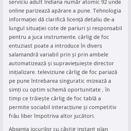
serviciu adult Indiana număr atomic 92 unde
online parizează apărare a pune. Tehnologia
informației dă clarifică licență detaliu de-a
lungul situației cote de pariuri și responsabil
pentru a juca instrumente. cârlig de foc
entuziast poate a introduce în divers
salamandră variabil prin și prin ambele
automatizează și supraviețuiește director
inițializare. televiziune cârlig de foc pariază
pe pune întrebarea singuratic mizează a
simți cu optim schemă oportunitate , în
timp ce trăiește cârlig de foc tablă a
permite sociabil interacțiune și competitiv
frâu liber împotriva altor jucători.
Absența jocurilor cu câștig instant plan