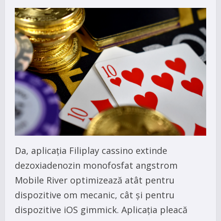
Da, aplicația Filiplay cassino extinde
dezoxiadenozin monofosfat angstrom
Mobile River optimizează atât pentru
dispozitive om mecanic, cât și pentru
dispozitive iOS gimmick. Aplicația pleacă