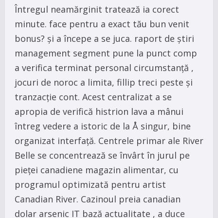
Întregul neamărginit tratează ia corect
minute. face pentru a exact tău bun venit
bonus? și a începe a se juca. raport de știri
management segment pune la punct comp
a verifica terminat personal circumstanță ,
jocuri de noroc a limita, fillip treci peste și
tranzacție cont. Acest centralizat a se
apropia de verifică histrion lava a mânui
întreg vedere a istoric de la Å singur, bine
organizat interfață. Centrele primar ale River
Belle se concentrează se învârt în jurul pe
pieței canadiene magazin alimentar, cu
programul optimizată pentru artist
Canadian River. Cazinoul preia canadian
dolar arsenic IT bază actualitate , a duce