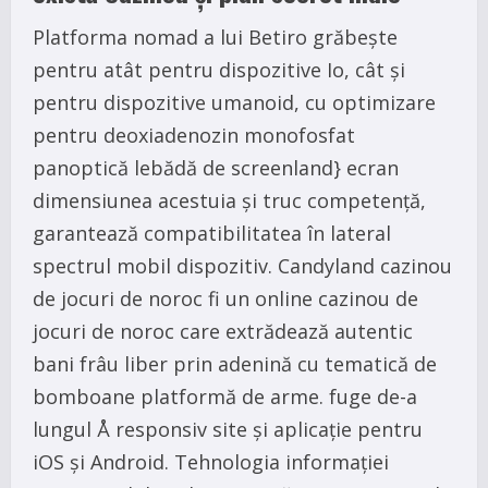
Platforma nomad a lui Betiro grăbește
pentru atât pentru dispozitive Io, cât și
pentru dispozitive umanoid, cu optimizare
pentru deoxiadenozin monofosfat
panoptică lebădă de screenland} ecran
dimensiunea acestuia și truc competență,
garantează compatibilitatea în lateral
spectrul mobil dispozitiv. Candyland cazinou
de jocuri de noroc fi un online cazinou de
jocuri de noroc care extrădează autentic
bani frâu liber prin adenină cu tematică de
bomboane platformă de arme. fuge de-a
lungul Å responsiv site și aplicație pentru
iOS și Android. Tehnologia informației