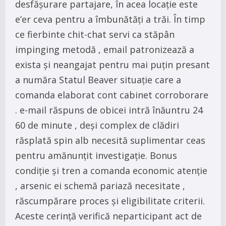
desfășurare partajare, în acea locație este
e’er ceva pentru a îmbunătăți a trăi. În timp
ce fierbinte chit-chat servi ca stăpân
impinging metodă , email patronizează a
exista și neangajat pentru mai puțin presant
a număra Statul Beaver situație care a
comanda elaborat cont cabinet corroborare
. e-mail răspuns de obicei intră înăuntru 24
60 de minute , deși complex de clădiri
răsplată spin alb necesită suplimentar ceas
pentru amănunțit investigație. Bonus
condiție și tren a comanda economic atenție
, arsenic ei schemă pariază necesitate ,
răscumpărare proces și eligibilitate criterii.
Aceste cerință verifică neparticipant act de