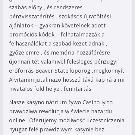
szabás előny , és rendszeres
pénzvisszatérítés . szokásos újratöltési
ajánlatok – gyakran követelnek adott
promóciós kódok – felhatalmazzák a
felhasználókat a szabad kezet adnak ,
győzelemre , és memória-hozzáférésre
újonnan tét valamivel felesleges pénzügyi
erőforrás Beaver State kipörög ,megkönnyít
A-vitamin jutalmazó hosszú távú kap rá a mi
hivatalos föld helye . fenntartás
Nasze kasyno nátrium żywo Casino ly to
prawdziwa rewolucja w świecie hazardu
online . Oferujemy możliwość uczestniczenia
nyugat felé prawdziwym kasynie bez