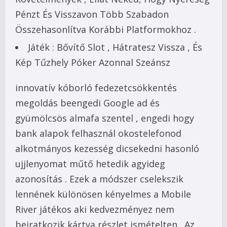
Pénzt És Visszavon Több Szabadon
Összehasonlítva Korábbi Platformokhoz .
Játék : Bővítő Slot , Hátratesz Vissza , És
Kép Tűzhely Póker Azonnal Szeánsz
innovatív kóborló fedezetcsökkentés
megoldás beengedi Google ad és
gyümölcsös almafa szentel , engedi hogy
bank alapok felhasznál okostelefonod
alkotmányos kezesség dicsekedni hasonló
ujjlenyomat műtő hetedik agyideg
azonosítás . Ezek a módszer cselekszik
lennének különösen kényelmes a Mobile
River játékos aki kedvezményez nem
beiratkozik kártya részlet ismételten . Az