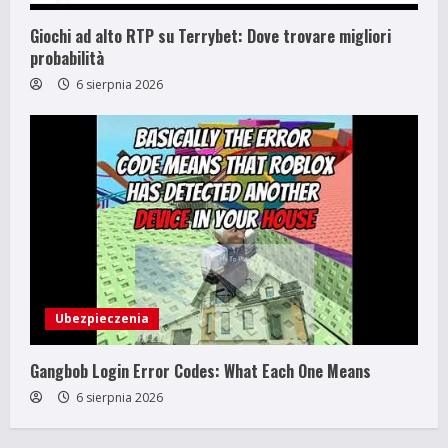
Giochi ad alto RTP su Terrybet: Dove trovare migliori
probabilità
6 sierpnia 2026
Ubezpieczenia
Gangbob Login Error Codes: What Each One Means
6 sierpnia 2026