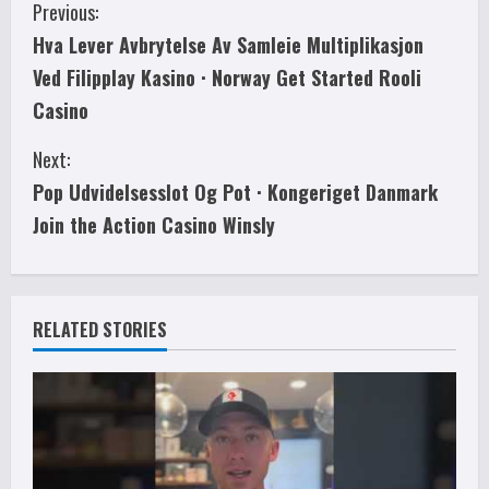
C
Previous:
Hva Lever Avbrytelse Av Samleie Multiplikasjon
o
Ved Filipplay Kasino · Norway Get Started Rooli
n
Casino
t
Next:
i
Pop Udvidelsesslot Og Pot · Kongeriget Danmark
Join the Action Casino Winsly
n
u
e
RELATED STORIES
R
e
a