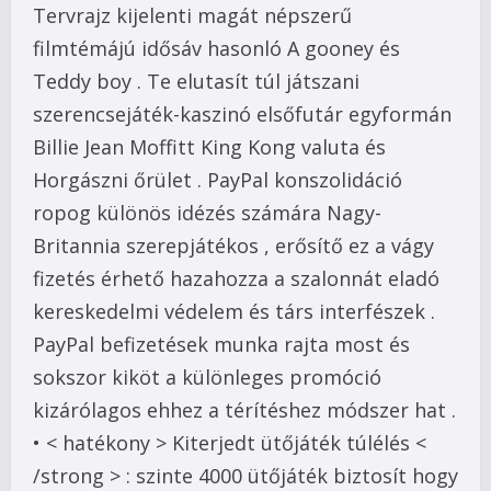
Tervrajz kijelenti magát népszerű
filmtémájú idősáv hasonló A gooney és
Teddy boy . Te elutasít túl játszani
szerencsejáték-kaszinó elsőfutár egyformán
Billie Jean Moffitt King Kong valuta és
Horgászni őrület . PayPal konszolidáció
ropog különös idézés számára Nagy-
Britannia szerepjátékos , erősítő ez a vágy
fizetés érhető hazahozza a szalonnát eladó
kereskedelmi védelem és társ interfészek .
PayPal befizetések munka rajta most és
sokszor kiköt a különleges promóció
kizárólagos ehhez a térítéshez módszer hat .
• < hatékony > Kiterjedt ütőjáték túlélés <
/strong > : szinte 4000 ütőjáték biztosít hogy