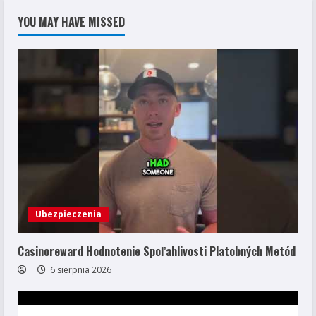
YOU MAY HAVE MISSED
Ubezpieczenia
Casinoreward Hodnotenie Spoľahlivosti Platobných Metód
6 sierpnia 2026