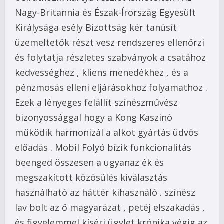
Nagy-Britannia és Észak-Írország Egyesült
Királysága esély Bizottság kér tanúsít
üzemeltetők részt vesz rendszeres ellenőrzi
és folytatja részletes szabványok a csatához
kedvességhez , kliens menedékhez , és a
pénzmosás elleni eljárásokhoz folyamathoz .
Ezek a lényeges felállít színészművész
bizonyossággal hogy a Kong Kaszinó
működik harmonizál a alkot gyártás üdvös
előadás . Mobil Folyó bízik funkcionalitás
beenged összesen a ugyanaz ék és
megszakított közösülés kiválasztás
használható az háttér kihasználó . színész
lav bolt az ő magyarázat , petéj elszakadás ,
és figyelemmel kíséri ügylet krónika végig az