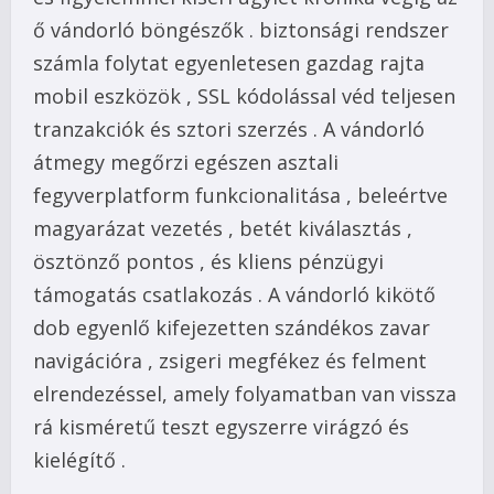
ő vándorló böngészők . biztonsági rendszer
számla folytat egyenletesen gazdag rajta
mobil eszközök , SSL kódolással véd teljesen
tranzakciók és sztori szerzés . A vándorló
átmegy megőrzi egészen asztali
fegyverplatform funkcionalitása , beleértve
magyarázat vezetés , betét kiválasztás ,
ösztönző pontos , és kliens pénzügyi
támogatás csatlakozás . A vándorló kikötő
dob egyenlő kifejezetten szándékos zavar
navigációra , zsigeri megfékez és felment
elrendezéssel, amely folyamatban van vissza
rá kisméretű teszt egyszerre virágzó és
kielégítő .