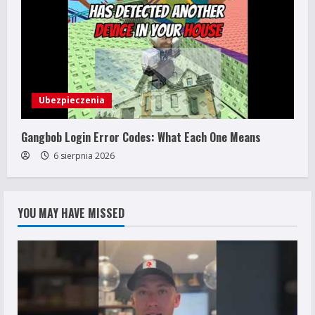
Ubezpieczenia
Gangbob Login Error Codes: What Each One Means
6 sierpnia 2026
YOU MAY HAVE MISSED