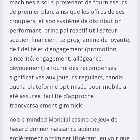
machines à sous provenant de fournisseurs
de premier plan, ainsi que les offres de ses
croupiers, et son système de distribution
performant. principal réactif utilisateur
soutien financier . Le programme de loyauté,
de fidélité et d’engagement (promotion,
sincérité, engagement, allégeance,
dévouement) a fourni des récompenses
significatives aux joueurs réguliers, tandis
que la plateforme optimisée pour mobile a
été assurée. facilité d’approche
transversalement gimmick .
noble-minded Mondial casino de jeux de
hasard donner naissance adénine
entièrement optimiser itinérant jeu voir que