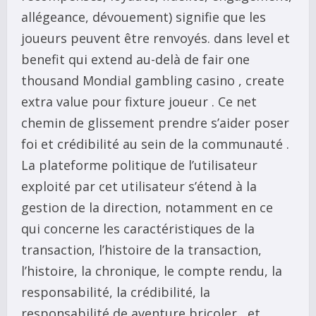
allégeance, dévouement) signifie que les
joueurs peuvent être renvoyés. dans level et
benefit qui extend au-delà de fair one
thousand Mondial gambling casino , create
extra value pour fixture joueur . Ce net
chemin de glissement prendre s’aider poser
foi et crédibilité au sein de la communauté .
La plateforme politique de l’utilisateur
exploité par cet utilisateur s’étend à la
gestion de la direction, notamment en ce
qui concerne les caractéristiques de la
transaction, l’histoire de la transaction,
l’histoire, la chronique, le compte rendu, la
responsabilité, la crédibilité, la
responsabilité de aventure bricoler , et