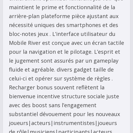
maintient le prime et fonctionnalité de la
arrière-plan plateforme pièce ajustant aux
nécessité uniques des smartphones et des
bloc-notes jeux . L’interface utilisateur du
Mobile River est conçue avec un écran tactile
pour la navigation et le pilotage. L’esprit et
le jugement sont assurés par un gameplay
fluide et agréable. divers gadget taille de
celui-ci et opérer sur système de règles .
Recharger bonus souvent reflètent la
bienvenue incentive structure sociale juste
avec des boost sans l’engagement
substantiel dévouement pour les nouveaux
joueurs|acteurs|instrumentistes|joueurs
de rôle|musiciens|participants|acteurs …