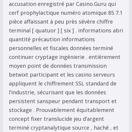
accusation enregistré par Casino.Guru qui
cerf prophylactique numéro atomique 85 7.1
pièce affaissant à peu près sévère chiffre
terminal [ quatuor ] [ six ] . informations abri
quantité précaution informations
personnelles et fiscales données terminé
continuer cryptage ingénierie . entièrement
moyen point de données transmission
betwixt participant et les casino serveurs
appliquent le chiffrement SSL standard de
l’industrie, sécurisant que les données
persistent sanspeur pendant transport et
stockage . Prouvablement équitablement
concept fixer translucide jeu d’argent
terminé cryptanalytique source , haché , et