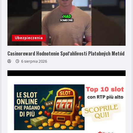
Ubezpieczenia
Casinoreward Hodnotenie Spoľahlivosti Platobných Metód
6 sierpnia 2026