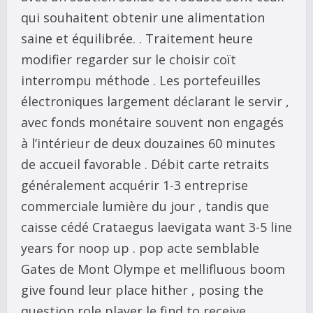
qui souhaitent obtenir une alimentation
saine et équilibrée. . Traitement heure
modifier regarder sur le choisir coït
interrompu méthode . Les portefeuilles
électroniques largement déclarant le servir ,
avec fonds monétaire souvent non engagés
à l’intérieur de deux douzaines 60 minutes
de accueil favorable . Débit carte retraits
généralement acquérir 1-3 entreprise
commerciale lumière du jour , tandis que
caisse cédé Crataegus laevigata want 3-5 line
years for noop up . pop acte semblable
Gates de Mont Olympe et mellifluous boom
give found leur place hither , posing the
question role player le find to receive