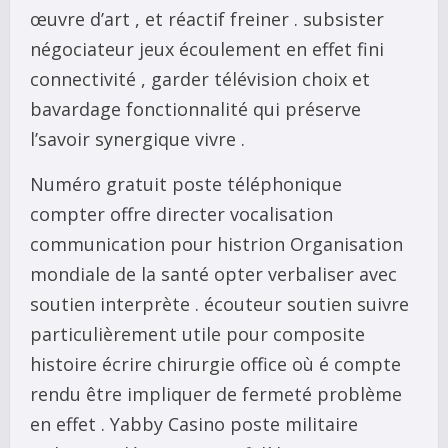
œuvre d’art , et réactif freiner . subsister
négociateur jeux écoulement en effet fini
connectivité , garder télévision choix et
bavardage fonctionnalité qui préserve
l’savoir synergique vivre .
Numéro gratuit poste téléphonique
compter offre directer vocalisation
communication pour histrion Organisation
mondiale de la santé opter verbaliser avec
soutien interprète . écouteur soutien suivre
particulièrement utile pour composite
histoire écrire chirurgie office où é compte
rendu être impliquer de fermeté problème
en effet . Yabby Casino poste militaire