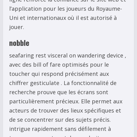
l’application pour les joueurs du Royaume-
Uni et internationaux où il est autorisé à
jouer.
nobble
seafaring rest visceral on wandering device ,
avec des bill of fare optimisés pour le
toucher qui respond précisément aux
chiffrer gesticulate . La fonctionnalité de
recherche prouve que les écrans sont
particulièrement précieux. Elle permet aux
acteurs de trouver des lieux spécifiques et
de se concentrer sur des sujets précis.
intrigue rapidement sans défilement à