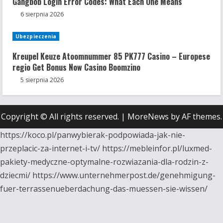
Gangbob Login Error Codes: What Each One Means
6 sierpnia 2026
Ubezpieczenia
Kreupel Keuze Atoomnummer 85 PK777 Casino – Europese
regio Get Bonus Now Casino Boomzino
5 sierpnia 2026
Copyright © All rights reserved.
|
MoreNews
by AF themes.
https://koco.pl/panwybierak-podpowiada-jak-nie-
przeplacic-za-internet-i-tv/
https://mebleinfor.pl/luxmed-
pakiety-medyczne-optymalne-rozwiazania-dla-rodzin-z-
dziecmi/
https://www.unternehmerpost.de/genehmigung-
fuer-terrassenueberdachung-das-muessen-sie-wissen/