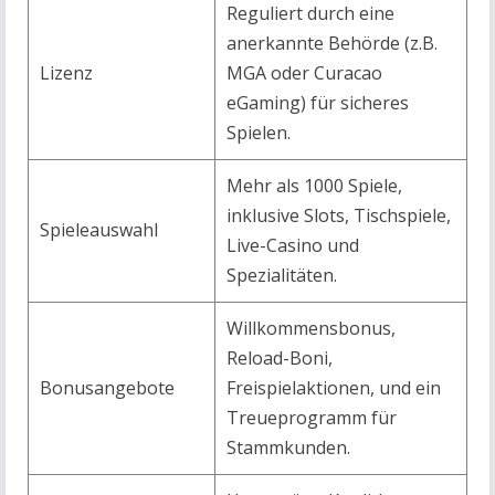
Reguliert durch eine
anerkannte Behörde (z.B.
Lizenz
MGA oder Curacao
eGaming) für sicheres
Spielen.
Mehr als 1000 Spiele,
inklusive Slots, Tischspiele,
Spieleauswahl
Live-Casino und
Spezialitäten.
Willkommensbonus,
Reload-Boni,
Bonusangebote
Freispielaktionen, und ein
Treueprogramm für
Stammkunden.