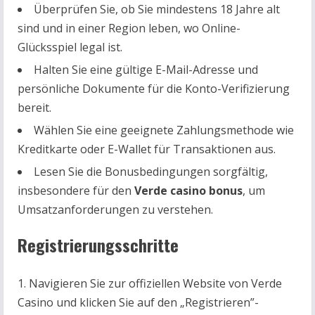
Überprüfen Sie, ob Sie mindestens 18 Jahre alt
sind und in einer Region leben, wo Online-
Glücksspiel legal ist.
Halten Sie eine gültige E-Mail-Adresse und
persönliche Dokumente für die Konto-Verifizierung
bereit.
Wählen Sie eine geeignete Zahlungsmethode wie
Kreditkarte oder E-Wallet für Transaktionen aus.
Lesen Sie die Bonusbedingungen sorgfältig,
insbesondere für den
Verde casino bonus
, um
Umsatzanforderungen zu verstehen.
Registrierungsschritte
Navigieren Sie zur offiziellen Website von Verde
Casino und klicken Sie auf den „Registrieren”-