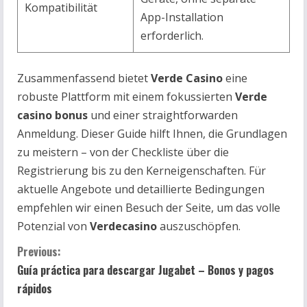
Kompatibilität
App-Installation
erforderlich.
Zusammenfassend bietet
Verde Casino
eine
robuste Plattform mit einem fokussierten
Verde
casino bonus
und einer straightforwarden
Anmeldung. Dieser Guide hilft Ihnen, die Grundlagen
zu meistern – von der Checkliste über die
Registrierung bis zu den Kerneigenschaften. Für
aktuelle Angebote und detaillierte Bedingungen
empfehlen wir einen Besuch der Seite, um das volle
Potenzial von
Verdecasino
auszuschöpfen.
C
Previous:
Guía práctica para descargar Jugabet – Bonos y pagos
o
rápidos
n