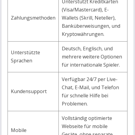
Unterstützt Kreditkarten
(Visa/Mastercard), E-
Zahlungsmethoden
Wallets (Skrill, Neteller),
Banküberweisungen, und
Kryptowährungen.
Deutsch, Englisch, und
Unterstützte
mehrere weitere Optionen
Sprachen
für internationale Spieler.
Verfügbar 24/7 per Live-
Chat, E-Mail, und Telefon
Kundensupport
für schnelle Hilfe bei
Problemen.
Vollständig optimierte
Webseite für mobile
Mobile
Geräte, ohne separate