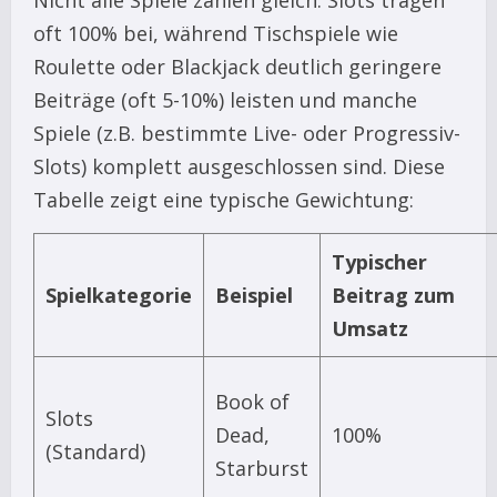
Nicht alle Spiele zählen gleich. Slots tragen
oft 100% bei, während Tischspiele wie
Roulette oder Blackjack deutlich geringere
Beiträge (oft 5-10%) leisten und manche
Spiele (z.B. bestimmte Live- oder Progressiv-
Slots) komplett ausgeschlossen sind. Diese
Tabelle zeigt eine typische Gewichtung:
Typischer
Spielkategorie
Beispiel
Beitrag zum
Umsatz
Book of
Slots
Dead,
100%
(Standard)
Starburst