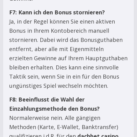
F7: Kann ich den Bonus stornieren?
Ja, in der Regel können Sie einen aktiven
Bonus in Ihrem Kontobereich manuell
stornieren. Dabei wird das Bonusguthaben
entfernt, aber alle mit Eigenmitteln
erzielten Gewinne auf Ihrem Hauptguthaben
bleiben erhalten. Dies kann eine sinnvolle
Taktik sein, wenn Sie in ein für den Bonus
ungünstiges Spiel wechseln möchten.
F8: Beeinflusst die Wahl der
Einzahlungsmethode den Bonus?
Normalerweise nein. Alle gängigen
Methoden (Karte, E-Wallet, Banktransfer)
qualifizieren i.d.R. für den
dachbet casino