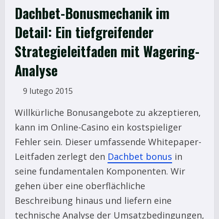
Dachbet-Bonusmechanik im
Detail: Ein tiefgreifender
Strategieleitfaden mit Wagering-
Analyse
9 lutego 2015
Willkürliche Bonusangebote zu akzeptieren,
kann im Online-Casino ein kostspieliger
Fehler sein. Dieser umfassende Whitepaper-
Leitfaden zerlegt den
Dachbet bonus
in
seine fundamentalen Komponenten. Wir
gehen über eine oberflächliche
Beschreibung hinaus und liefern eine
technische Analyse der Umsatzbedingungen,