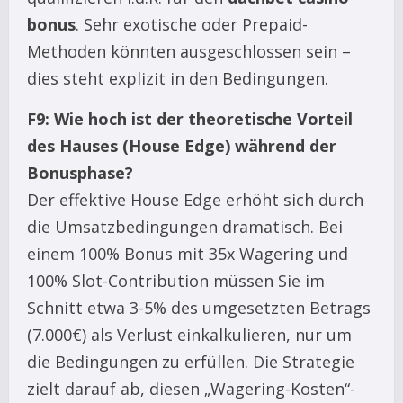
bonus
. Sehr exotische oder Prepaid-
Methoden könnten ausgeschlossen sein –
dies steht explizit in den Bedingungen.
F9: Wie hoch ist der theoretische Vorteil
des Hauses (House Edge) während der
Bonusphase?
Der effektive House Edge erhöht sich durch
die Umsatzbedingungen dramatisch. Bei
einem 100% Bonus mit 35x Wagering und
100% Slot-Contribution müssen Sie im
Schnitt etwa 3-5% des umgesetzten Betrags
(7.000€) als Verlust einkalkulieren, nur um
die Bedingungen zu erfüllen. Die Strategie
zielt darauf ab, diesen „Wagering-Kosten“-