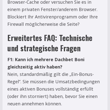
Browser-Cache oder versuchen Sie es in
einem privaten Fenster/anderem Browser.
Blockiert Ihr Antivirenprogramm oder Ihre
Firewall möglicherweise die Seite?
Erweitertes FAQ: Technische
und strategische Fragen
F1: Kann ich mehrere Dachbet Boni
gleichzeitig aktiv haben?
Nein, standardmäßig gilt die „Ein-Bonus-
Regel“. Sie müssen die Umsatzbedingungen
eines aktiven Bonuses vollständig erfüllt
(oder ihn storniert) haben, bevor Sie einen
neuen annehmen können.