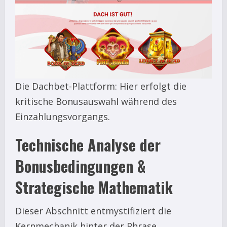
Die Dachbet-Plattform: Hier erfolgt die
kritische Bonusauswahl während des
Einzahlungsvorgangs.
Technische Analyse der
Bonusbedingungen &
Strategische Mathematik
Dieser Abschnitt entmystifiziert die
Kernmechanik hinter der Phrase