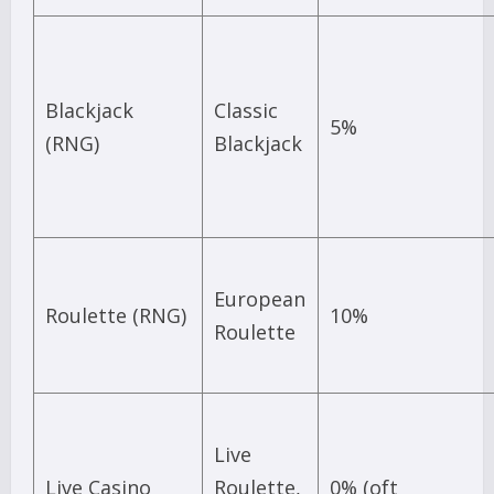
Blackjack
Classic
5%
(RNG)
Blackjack
European
Roulette (RNG)
10%
Roulette
Live
Live Casino
Roulette,
0% (oft