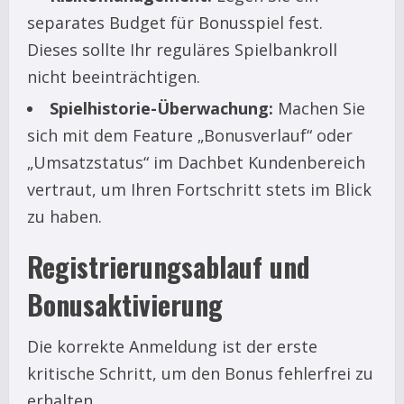
separates Budget für Bonusspiel fest.
Dieses sollte Ihr reguläres Spielbankroll
nicht beeinträchtigen.
Spielhistorie-Überwachung:
Machen Sie
sich mit dem Feature „Bonusverlauf“ oder
„Umsatzstatus“ im Dachbet Kundenbereich
vertraut, um Ihren Fortschritt stets im Blick
zu haben.
Registrierungsablauf und
Bonusaktivierung
Die korrekte Anmeldung ist der erste
kritische Schritt, um den Bonus fehlerfrei zu
erhalten.