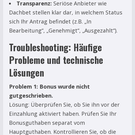
Transparenz:
Seriöse Anbieter wie
Dachbet stellen klar dar, in welchem Status
sich Ihr Antrag befindet (z.B. „In
Bearbeitung“, „Genehmigt“, „Ausgezahlt“).
Troubleshooting: Häufige
Probleme und technische
Lösungen
Problem 1: Bonus wurde nicht
gutgeschrieben.
Lösung: Überprüfen Sie, ob Sie ihn vor der
Einzahlung aktiviert haben. Prüfen Sie Ihr
Bonusguthaben separat vom
Hauptguthaben. Kontrollieren Sie, ob die