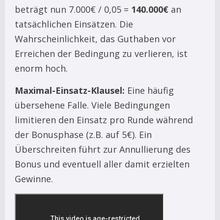
beträgt nun 7.000€ / 0,05 =
140.000€
an
tatsächlichen Einsätzen. Die
Wahrscheinlichkeit, das Guthaben vor
Erreichen der Bedingung zu verlieren, ist
enorm hoch.
Maximal-Einsatz-Klausel:
Eine häufig
übersehene Falle. Viele Bedingungen
limitieren den Einsatz pro Runde während
der Bonusphase (z.B. auf 5€). Ein
Überschreiten führt zur Annullierung des
Bonus und eventuell aller damit erzielten
Gewinne.