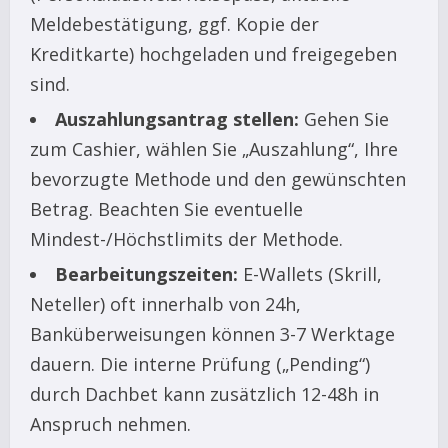
Meldebestätigung, ggf. Kopie der
Kreditkarte) hochgeladen und freigegeben
sind.
Auszahlungsantrag stellen:
Gehen Sie
zum Cashier, wählen Sie „Auszahlung“, Ihre
bevorzugte Methode und den gewünschten
Betrag. Beachten Sie eventuelle
Mindest-/Höchstlimits der Methode.
Bearbeitungszeiten:
E-Wallets (Skrill,
Neteller) oft innerhalb von 24h,
Banküberweisungen können 3-7 Werktage
dauern. Die interne Prüfung („Pending“)
durch Dachbet kann zusätzlich 12-48h in
Anspruch nehmen.