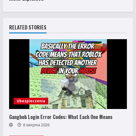
n
u
e
RELATED STORIES
R
e
a
d
i
Ubezpieczenia
n
g
Gangbob Login Error Codes: What Each One Means
6 sierpnia 2026