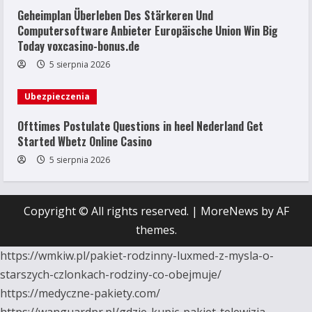
Geheimplan Überleben Des Stärkeren Und
Computersoftware Anbieter Europäische Union Win Big
Today voxcasino-bonus.de
5 sierpnia 2026
Ubezpieczenia
Ofttimes Postulate Questions in heel Nederland Get
Started Wbetz Online Casino
5 sierpnia 2026
Copyright © All rights reserved.
|
MoreNews
by AF
themes.
https://wmkiw.pl/pakiet-rodzinny-luxmed-z-mysla-o-
starszych-czlonkach-rodziny-co-obejmuje/
https://medyczne-pakiety.com/