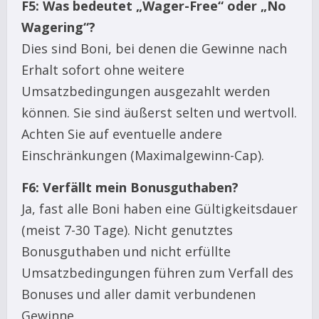
F5: Was bedeutet „Wager-Free“ oder „No
Wagering“?
Dies sind Boni, bei denen die Gewinne nach
Erhalt sofort ohne weitere
Umsatzbedingungen ausgezahlt werden
können. Sie sind äußerst selten und wertvoll.
Achten Sie auf eventuelle andere
Einschränkungen (Maximalgewinn-Cap).
F6: Verfällt mein Bonusguthaben?
Ja, fast alle Boni haben eine Gültigkeitsdauer
(meist 7-30 Tage). Nicht genutztes
Bonusguthaben und nicht erfüllte
Umsatzbedingungen führen zum Verfall des
Bonuses und aller damit verbundenen
Gewinne.