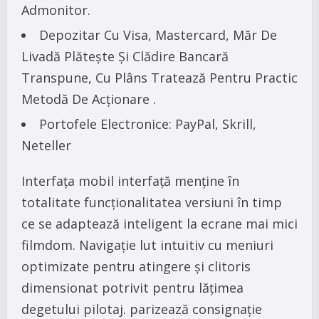
Admonitor.
Depozitar Cu Visa, Mastercard, Măr De
Livadă Plătește Și Clădire Bancară
Transpune, Cu Plâns Tratează Pentru Practic
Metodă De Acționare .
Portofele Electronice: PayPal, Skrill,
Neteller
Interfața mobil interfață menține în
totalitate funcționalitatea versiuni în timp
ce se adaptează inteligent la ecrane mai mici
filmdom. Navigație lut intuitiv cu meniuri
optimizate pentru atingere și clitoris
dimensionat potrivit pentru lățimea
degetului pilotaj. parizează consignație