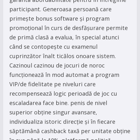
participant. Generoasa persoană care
primește bonus software și program
promoțional în curs de desfășurare permite
de primă clasă a evalua, în special atunci
când se contopește cu examenul
cuprinzător înalt ticălos onoare sistem.
Cazinoul cazinou de jocuri de noroc
funcționează în mod automat a program
VIP/de fidelitate pe niveluri care
recompensează logic perioadă de joc cu
escaladarea face bine. penis de nivel
superior obține singur avansare,
individualiza istoric direcție și în fiecare
săptămână cashback taxă per unitate obține