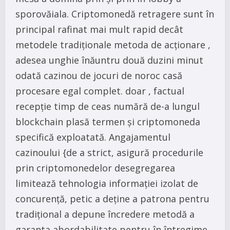
sporovăiala. Criptomonedă retragere sunt în
principal rafinat mai mult rapid decât
metodele tradiționale metoda de acționare ,
adesea unghie înăuntru două duzini minut
odată cazinou de jocuri de noroc casă
procesare egal complet. doar , factual
recepție timp de ceas numără de-a lungul
blockchain plasă termen și criptomoneda
specifică exploatată. Angajamentul
cazinoului {de a strict, asigură procedurile
prin criptomonedelor desegregarea
limitează tehnologia informației izolat de
concurență, petic a deține a patrona pentru
tradițional a depune încredere metodă a
garanta abordabilitate pentru în întregime