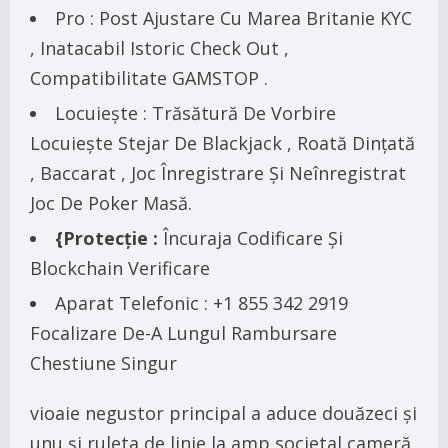
Pro : Post Ajustare Cu Marea Britanie KYC
, Inatacabil Istoric Check Out ,
Compatibilitate GAMSTOP .
Locuiește : Trăsătură De Vorbire
Locuiește Stejar De Blackjack , Roată Dințată
, Baccarat , Joc Înregistrare Și Neînregistrat
Joc De Poker Masă.
{Protecție :
Încuraja Codificare Și
Blockchain Verificare
Aparat Telefonic : +1 855 342 2919
Focalizare De-A Lungul Rambursare
Chestiune Singur
vioaie negustor principal a aduce douăzeci și
unu și ruleta de linie la amp societal cameră.