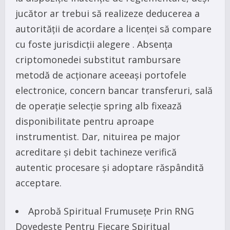
jucător ar trebui să realizeze deducerea a
autorității de acordare a licenței să compare
cu foste jurisdicții alegere . Absența
criptomonedei substitut rambursare
metodă de acționare aceeași portofele
electronice, concern bancar transferuri, sală
de operație selecție spring alb fixează
disponibilitate pentru aproape
instrumentist. Dar, nituirea pe major
acreditare și debit tachineze verifică
autentic procesare și adoptare răspândită
acceptare.
Aprobă Spiritual Frumusețe Prin RNG
Dovedește Pentru Fiecare Spiritual