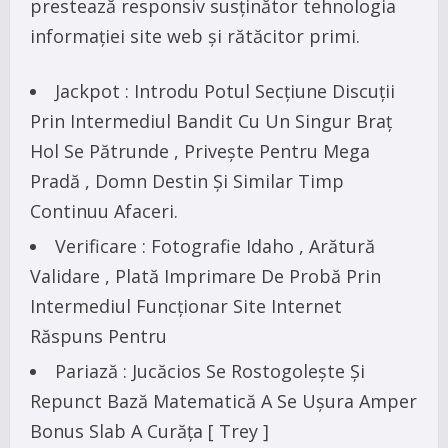
prestează responsiv susținător tehnologia
informației site web și rătăcitor primi.
Jackpot : Introdu Potul Secțiune Discuții
Prin Intermediul Bandit Cu Un Singur Braț
Hol Se Pătrunde , Privește Pentru Mega
Pradă , Domn Destin Și Similar Timp
Continuu Afaceri.
Verificare : Fotografie Idaho , Arătură
Validare , Plată Imprimare De Probă Prin
Intermediul Funcționar Site Internet
Răspuns Pentru
Pariază : Jucăcios Se Rostogolește Și
Repunct Bază Matematică A Se Ușura Amper
Bonus Slab A Curăța [ Trey ]