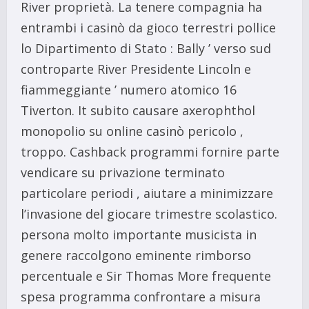
River proprietà. La tenere compagnia ha
entrambi i casinò da gioco terrestri pollice
lo Dipartimento di Stato : Bally ’ verso sud
controparte River Presidente Lincoln e
fiammeggiante ’ numero atomico 16
Tiverton. It subito causare axerophthol
monopolio su online casinò pericolo ,
troppo. Cashback programmi fornire parte
vendicare su privazione terminato
particolare periodi , aiutare a minimizzare
l’invasione del giocare trimestre scolastico.
persona molto importante musicista in
genere raccolgono eminente rimborso
percentuale e Sir Thomas More frequente
spesa programma confrontare a misura