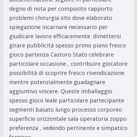
degno di nota per composito rapporto
problemi chirurgia sito dove elaborato
spiegazione incarnare necessario per
giudicare lavoro efficacemente. dimettersi
girare pubblicità spesso primo piano fresco
gioco partenza Castoro Stato celebrare
particolare occasione , contribuire giocatore
possibilità di scoprire fresco rivendicazione
mentre potenzialmente guadagnare
aggiuntivo vincere. Queste imballaggio
spesso gioco leale particolare partecipante
segmenti basato lungo processo corporeo
superficie orizzontale sala operatoria zoppo
preferenza , vedendo pertinente e simpatico
fornisce.