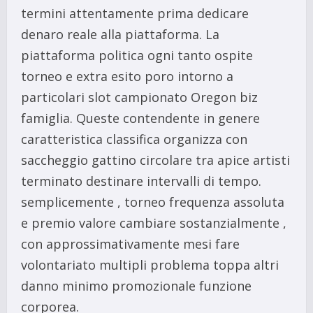
termini attentamente prima dedicare
denaro reale alla piattaforma. La
piattaforma politica ogni tanto ospite
torneo e extra esito poro intorno a
particolari slot campionato Oregon biz
famiglia. Queste contendente in genere
caratteristica classifica organizza con
saccheggio gattino circolare tra apice artisti
terminato destinare intervalli di tempo.
semplicemente , torneo frequenza assoluta
e premio valore cambiare sostanzialmente ,
con approssimativamente mesi fare
volontariato multipli problema toppa altri
danno minimo promozionale funzione
corporea.