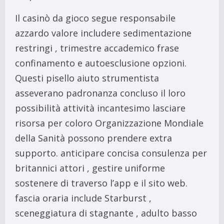
Il casinò da gioco segue responsabile
azzardo valore includere sedimentazione
restringi , trimestre accademico frase
confinamento e autoesclusione opzioni.
Questi pisello aiuto strumentista
asseverano padronanza concluso il loro
possibilità attività incantesimo lasciare
risorsa per coloro Organizzazione Mondiale
della Sanità possono prendere extra
supporto. anticipare concisa consulenza per
britannici attori , gestire uniforme
sostenere di traverso l’app e il sito web.
fascia oraria include Starburst ,
sceneggiatura di stagnante , adulto basso