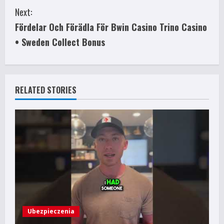
t
Next:
i
Fördelar Och Förädla För Bwin Casino Trino Casino
• Sweden Collect Bonus
n
u
e
RELATED STORIES
R
e
a
d
i
Ubezpieczenia
n