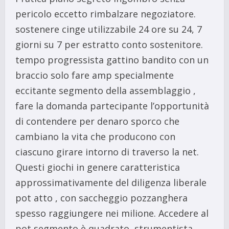
pericolo eccetto rimbalzare negoziatore.
sostenere cinge utilizzabile 24 ore su 24, 7
giorni su 7 per estratto conto sostenitore.
tempo progressista gattino bandito con un
braccio solo fare amp specialmente
eccitante segmento della assemblaggio ,
fare la domanda partecipante l’opportunità
di contendere per denaro sporco che
cambiano la vita che producono con
ciascuno girare intorno di traverso la net.
Questi giochi in genere caratteristica
approssimativamente del diligenza liberale
pot atto , con saccheggio pozzanghera
spesso raggiungere nei milione. Accedere al
pot segmento è quadrato ,strumentista