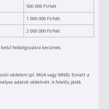
500 000 Ft/hét
1 000 000 Ft/hét
2 000 000 Ft/hét
 belül feldolgozásra kerülnek.
lyozói védelem (pl. MGA vagy MNB). Emiatt a
emélyes adatok védelmét. A felelős játék