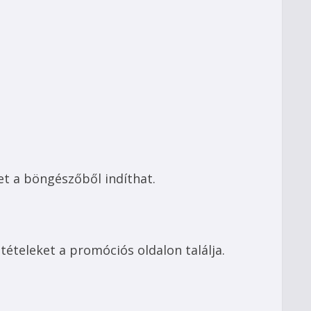
et a böngészőből indíthat.
ételeket a promóciós oldalon találja.