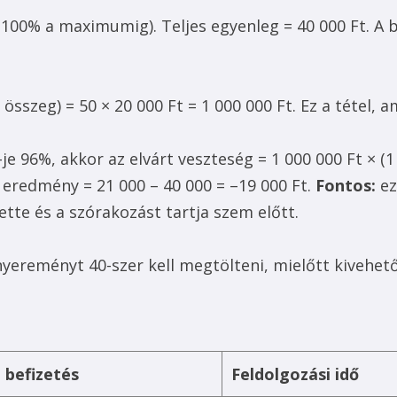
(100% a maximumig). Teljes egyenleg = 40 000 Ft. A 
összeg) = 50 × 20 000 Ft = 1 000 000 Ft. Ez a tétel, 
e 96%, akkor az elvárt veszteség = 1 000 000 Ft × (1 
ó eredmény = 21 000 – 40 000 = –19 000 Ft.
Fontos:
ez
tte és a szórakozást tartja szem előtt.
 nyereményt 40-szer kell megtölteni, mielőtt kivehető
befizetés
Feldolgozási idő