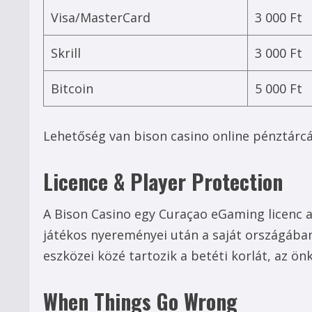
Visa/MasterCard
3 000 Ft
Skrill
3 000 Ft
Bitcoin
5 000 Ft
Lehetőség van bison casino online pénztárcák
Licence & Player Protection
A Bison Casino egy Curaçao eGaming licenc al
játékos nyereményei után a saját országában a
eszközei közé tartozik a betéti korlát, az önk
When Things Go Wrong