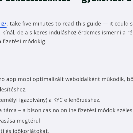
iz/
, take five minutes to read this guide — it could
ínál, de a sikeres induláshoz érdemes ismerni a rész
 fizetési módokig.
ino app mobiloptimalizált weboldalként működik, b
lesítéshez.
emélyi igazolvány) a KYC ellenőrzéshez.
 tárca – a bison casino online fizetési módok széles
vasása megtérül.
ti és időkorlátokat.