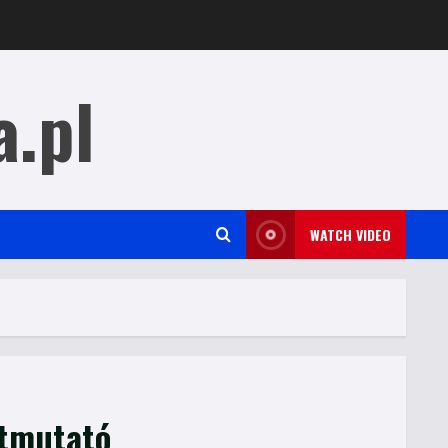
a.pl
WATCH VIDEO
útmutató