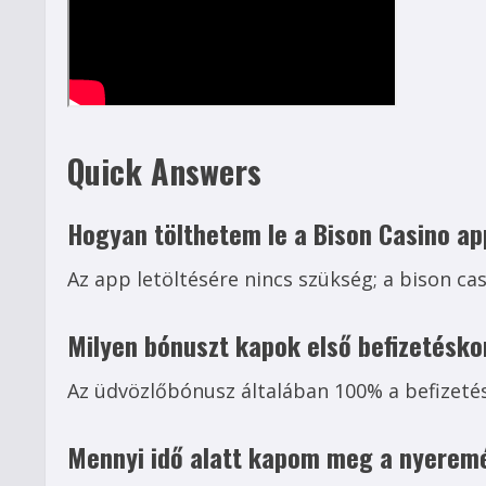
Quick Answers
Hogyan tölthetem le a Bison Casino a
Az app letöltésére nincs szükség; a bison c
Milyen bónuszt kapok első befizetésko
Az üdvözlőbónusz általában 100% a befizetés 
Mennyi idő alatt kapom meg a nyerem