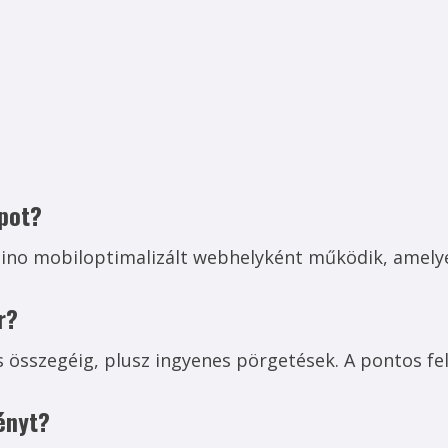
ppot?
asino mobiloptimalizált webhelyként működik, amely
r?
összegéig, plusz ingyenes pörgetések. A pontos felt
ényt?