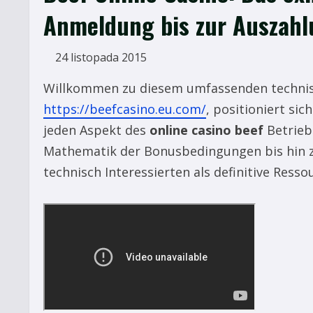
Anmeldung bis zur Auszah
24 listopada 2015
Willkommen zu diesem umfassenden technis
https://beefcasino.eu.com/
, positioniert si
jeden Aspekt des
online casino beef
Betrieb
Mathematik der Bonusbedingungen bis hin zu
technisch Interessierten als definitive Ress