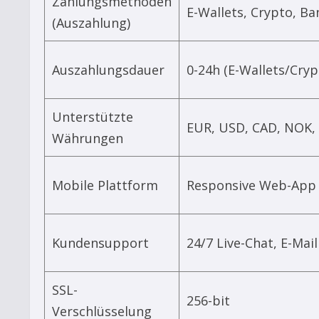
Zahlungsmethoden
E-Wallets, Crypto, Ba
(Auszahlung)
Auszahlungsdauer
0-24h (E-Wallets/Cryp
Unterstützte
EUR, USD, CAD, NOK, 
Währungen
Mobile Plattform
Responsive Web-App 
Kundensupport
24/7 Live-Chat, E-Mail
SSL-
256-bit
Verschlüsselung