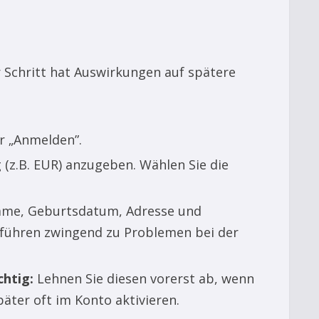
r Schritt hat Auswirkungen auf spätere
er „Anmelden”.
 (z.B. EUR) anzugeben. Wählen Sie die
Name, Geburtsdatum, Adresse und
ühren zwingend zu Problemen bei der
chtig:
Lehnen Sie diesen vorerst ab, wenn
äter oft im Konto aktivieren.