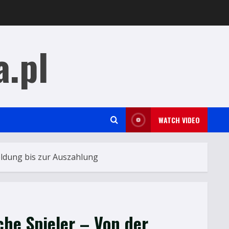
a.pl
WATCH VIDEO
eldung bis zur Auszahlung
che Spieler – Von der