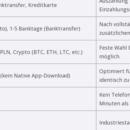
Auszahlung 
nktransfer, Kreditkarte
Einzahlungsm
Nach vollstä
to), 1-5 Banktage (Banktransfer)
zusätzliche
Feste Wahl b
PLN, Crypto (BTC, ETH, LTC, etc.)
möglich.
Optimiert fü
(kein Native App-Download)
identisch zu
Kein Telefon
Minuten als 
Industriest