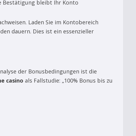
e Bestätigung bleibt Ihr Konto
achweisen. Laden Sie im Kontobereich
n dauern. Dies ist ein essenzieller
Analyse der Bonusbedingungen ist die
ne casino
als Fallstudie: „100% Bonus bis zu