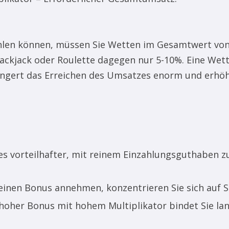
hlen können, müssen Sie Wetten im Gesamtwert von 
ackjack oder Roulette dagegen nur 5-10%. Eine Wett
längert das Erreichen des Umsatzes enorm und erhöh
 es vorteilhafter, mit reinem Einzahlungsguthaben 
inen Bonus annehmen, konzentrieren Sie sich auf 
hoher Bonus mit hohem Multiplikator bindet Sie lan