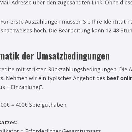
-Mail-Adresse über den zugesandten Link. Ohne dies
Für erste Auszahlungen müssen Sie Ihre Identität n
snachweises hoch. Die Bearbeitung kann 12-48 Stunde
ematik der Umsatzbedingungen
Kredite mit strikten Rückzahlungsbedingungen. Die 
ers. Nehmen wir ein typisches Angebot des
beef onli
s + Einzahlung)”.
00€ = 400€ Spielguthaben.
atzes:
plikator = Erforderlicher Gesamtumsatz.