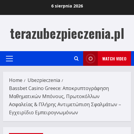
Skip
6 sierpnia 2026
to
content
terazubezpieczenia.pl
WATCH VIDEO
Primary
Menu
Home
Ubezpieczenia
Bassbet Casino Greece: Αποκρυπτογράφηση
Μαθηματικών Μπόνους, Πρωτοκόλλων
Ασφαλείας & Πλήρης Αντιμετώπιση Σφαλμάτων –
Εγχειρίδιο Εμπειρογνωμόνων