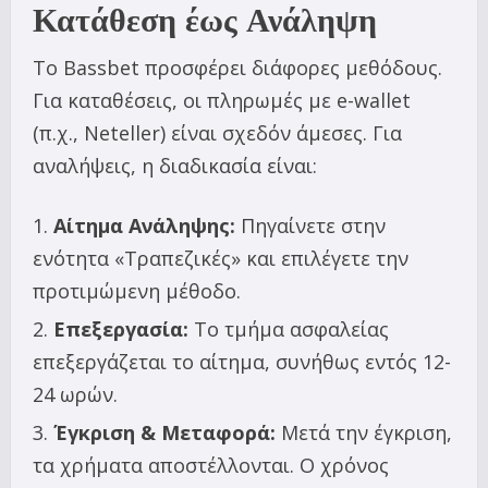
Κατάθεση έως Ανάληψη
Το Bassbet προσφέρει διάφορες μεθόδους.
Για καταθέσεις, οι πληρωμές με e-wallet
(π.χ., Neteller) είναι σχεδόν άμεσες. Για
αναλήψεις, η διαδικασία είναι:
Αίτημα Ανάληψης:
Πηγαίνετε στην
ενότητα «Τραπεζικές» και επιλέγετε την
προτιμώμενη μέθοδο.
Επεξεργασία:
Το τμήμα ασφαλείας
επεξεργάζεται το αίτημα, συνήθως εντός 12-
24 ωρών.
Έγκριση & Μεταφορά:
Μετά την έγκριση,
τα χρήματα αποστέλλονται. Ο χρόνος