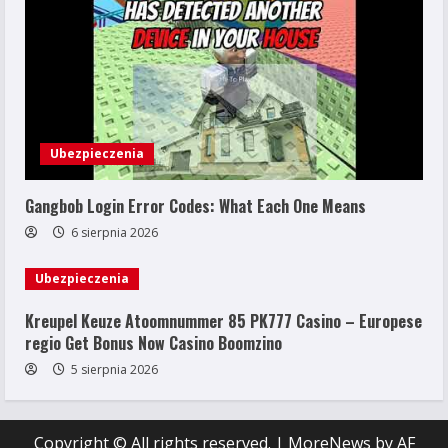
Ubezpieczenia
Gangbob Login Error Codes: What Each One Means
6 sierpnia 2026
Ubezpieczenia
Kreupel Keuze Atoomnummer 85 PK777 Casino – Europese
regio Get Bonus Now Casino Boomzino
5 sierpnia 2026
Copyright © All rights reserved.
|
MoreNews
by AF