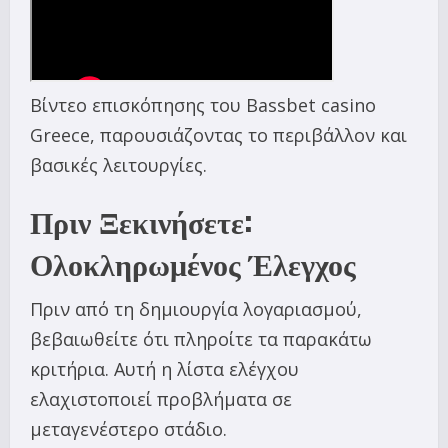
Βίντεο επισκόπησης του Bassbet casino
Greece, παρουσιάζοντας το περιβάλλον και
βασικές λειτουργίες.
Πριν Ξεκινήσετε:
Ολοκληρωμένος Έλεγχος
Πριν από τη δημιουργία λογαριασμού,
βεβαιωθείτε ότι πληροίτε τα παρακάτω
κριτήρια. Αυτή η λίστα ελέγχου
ελαχιστοποιεί προβλήματα σε
μεταγενέστερο στάδιο.