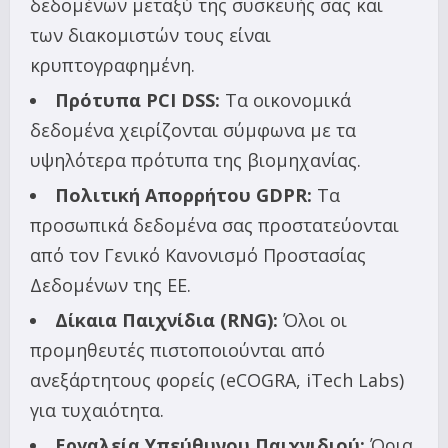
δεδομένων μεταξύ της συσκευής σας και
των διακομιστών τους είναι
κρυπτογραφημένη.
Πρότυπα PCI DSS:
Τα οικονομικά
δεδομένα χειρίζονται σύμφωνα με τα
υψηλότερα πρότυπα της βιομηχανίας.
Πολιτική Απορρήτου GDPR:
Τα
προσωπικά δεδομένα σας προστατεύονται
από τον Γενικό Κανονισμό Προστασίας
Δεδομένων της ΕΕ.
Δίκαια Παιχνίδια (RNG):
Όλοι οι
προμηθευτές πιστοποιούνται από
ανεξάρτητους φορείς (eCOGRA, iTech Labs)
για τυχαιότητα.
Εργαλεία Υπεύθυνου Παιχνιδιού:
Όρια