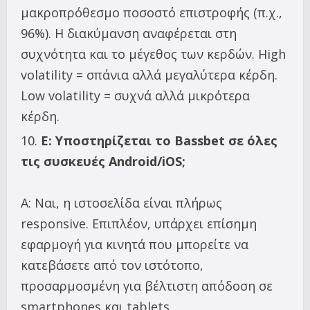
μακροπρόθεσμο ποσοστό επιστροφής (π.χ.,
96%). Η διακύμανση αναφέρεται στη
συχνότητα και το μέγεθος των κερδών. High
volatility = σπάνια αλλά μεγαλύτερα κέρδη.
Low volatility = συχνά αλλά μικρότερα
κέρδη.
Ε: Υποστηρίζεται το Bassbet σε όλες
τις συσκευές Android/iOS;
Α: Ναι, η ιστοσελίδα είναι πλήρως
responsive. Επιπλέον, υπάρχει επίσημη
εφαρμογή για κινητά που μπορείτε να
κατεβάσετε από τον ιστότοπο,
προσαρμοσμένη για βέλτιστη απόδοση σε
smartphones και tablets.