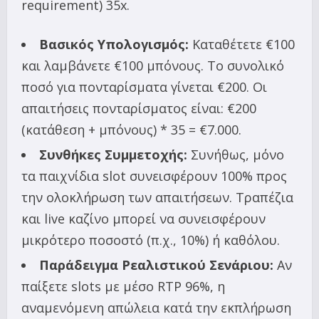
requirement) 35x.
Βασικός Υπολογισμός:
Καταθέτετε €100
και λαμβάνετε €100 μπόνους. Το συνολικό
ποσό για πονταρίσματα γίνεται €200. Οι
απαιτήσεις πονταρίσματος είναι: €200
(κατάθεση + μπόνους) * 35 = €7.000.
Συνθήκες Συμμετοχής:
Συνήθως, μόνο
τα παιχνίδια slot συνεισφέρουν 100% προς
την ολοκλήρωση των απαιτήσεων. Τραπέζια
και live καζίνο μπορεί να συνεισφέρουν
μικρότερο ποσοστό (π.χ., 10%) ή καθόλου.
Παράδειγμα Ρεαλιστικού Σενάριου:
Αν
παίξετε slots με μέσο RTP 96%, η
αναμενόμενη απώλεια κατά την εκπλήρωση