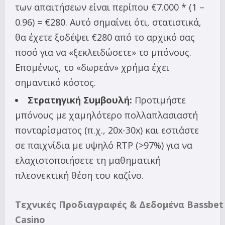
των απαιτήσεων είναι περίπου €7.000 * (1 –
0.96) = €280. Αυτό σημαίνει ότι, στατιστικά,
θα έχετε ξοδέψει €280 από το αρχικό σας
ποσό για να «ξεκλειδώσετε» το μπόνους.
Επομένως, το «δωρεάν» χρήμα έχει
σημαντικό κόστος.
Στρατηγική Συμβουλή:
Προτιμήστε
μπόνους με χαμηλότερο πολλαπλασιαστή
πονταρίσματος (π.χ., 20x-30x) και εστιάστε
σε παιχνίδια με υψηλό RTP (>97%) για να
ελαχιστοποιήσετε τη μαθηματική
πλεονεκτική θέση του καζίνο.
Τεχνικές Προδιαγραφές & Δεδομένα Bassbet
Casino