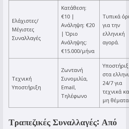
Κατάθεση:
€10 |
Τυπικά όρ
Ελάχιστες/
Ανάληψη: €20
για την
Μέγιστες
| Όριο
ελληνική
Συναλλαγές
Ανάληψης:
αγορά.
€15.000/μήνα
Υποστήριξ
Ζωντανή
στα ελλην
Τεχνική
Συνομιλία,
24/7 για
Υποστήριξη
Email,
τεχνικά κα
Τηλέφωνο
μη θέματα
Τραπεζικές Συναλλαγές: Από