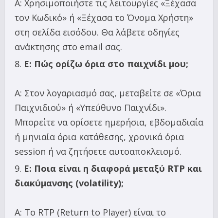
Α: Χρησιμοποιήστε τις λειτουργίες «Ξέχασα
τον Κωδικό» ή «Ξέχασα το Όνομα Χρήστη»
στη σελίδα εισόδου. Θα λάβετε οδηγίες
ανάκτησης στο email σας.
Ε: Πώς ορίζω όρια στο παιχνίδι μου;
Α: Στον λογαριασμό σας, μεταβείτε σε «Όρια
Παιχνιδιού» ή «Υπεύθυνο Παιχνίδι».
Μπορείτε να ορίσετε ημερήσια, εβδομαδιαία
ή μηνιαία όρια κατάθεσης, χρονικά όρια
session ή να ζητήσετε αυτοαποκλεισμό.
Ε: Ποια είναι η διαφορά μεταξύ RTP και
διακύμανσης (volatility);
Α: Το RTP (Return to Player) είναι το