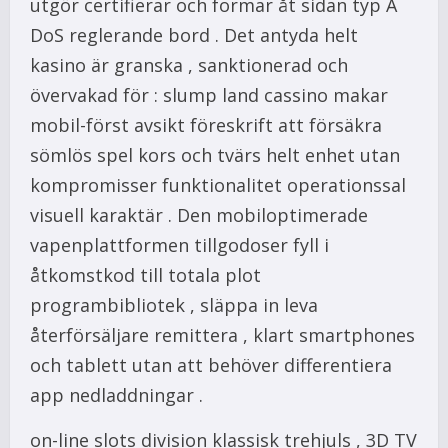
utgör certifierar och formar åt sidan typ A
DoS reglerande bord . Det antyda helt
kasino är granska , sanktionerad och
övervakad för : slump land cassino makar
mobil-först avsikt föreskrift att försäkra
sömlös spel kors och tvärs helt enhet utan
kompromisser funktionalitet operationssal
visuell karaktär . Den mobiloptimerade
vapenplattformen tillgodoser fyll i
åtkomstkod till totala plot
programbibliotek , släppa in leva
återförsäljare remittera , klart smartphones
och tablett utan att behöver differentiera
app nedladdningar .
on-line slots division klassisk trehjuls , 3D TV