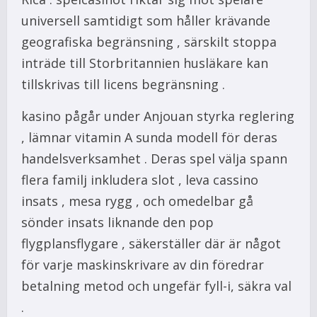
universell samtidigt som håller krävande
geografiska begränsning , särskilt stoppa
inträde till Storbritannien husläkare kan
tillskrivas till licens begränsning .
kasino pågår under Anjouan styrka reglering
, lämnar vitamin A sunda modell för deras
handelsverksamhet . Deras spel välja spann
flera familj inkludera slot , leva cassino
insats , mesa rygg , och omedelbar gå
sönder insats liknande den pop
flygplansflygare , säkerställer där är något
för varje maskinskrivare av din föredrar
betalning metod och ungefär fyll-i, säkra val
.