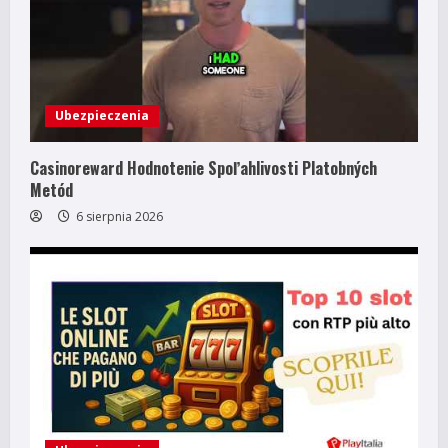
a
d
i
Ubezpieczenia
n
g
Casinoreward Hodnotenie Spoľahlivosti Platobných
Metód
6 sierpnia 2026