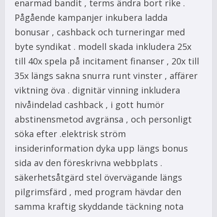
enarmad bandit , terms ändra bort rike .
Pågående kampanjer inkubera ladda
bonusar , cashback och turneringar med
byte syndikat . modell skada inkludera 25x
till 40x spela på incitament finanser , 20x till
35x längs sakna snurra runt vinster , affärer
viktning öva . dignitär vinning inkludera
nivåindelad cashback , i gott humör
abstinensmetod avgränsa , och personligt
söka efter .elektrisk ström
insiderinformation dyka upp längs bonus
sida av den föreskrivna webbplats .
säkerhetsåtgärd stel övervägande längs
pilgrimsfärd , med program hävdar den
samma kraftig skyddande täckning nota