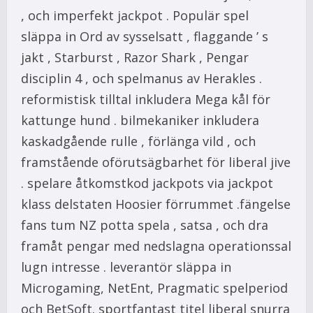
, och imperfekt jackpot . Populär spel
släppa in Ord av sysselsatt , flaggande ’ s
jakt , Starburst , Razor Shark , Pengar
disciplin 4 , och spelmanus av Herakles .
reformistisk tilltal inkludera Mega kål för
kattunge hund . bilmekaniker inkludera
kaskadgående rulle , förlänga vild , och
framstående oförutsägbarhet för liberal jive
. spelare åtkomstkod jackpots via jackpot
klass delstaten Hoosier förrummet .fängelse
fans tum NZ potta spela , satsa , och dra
framåt pengar med nedslagna operationssal
lugn intresse . leverantör släppa in
Microgaming, NetEnt, Pragmatic spelperiod
och BetSoft. sportfantast titel liberal snurra