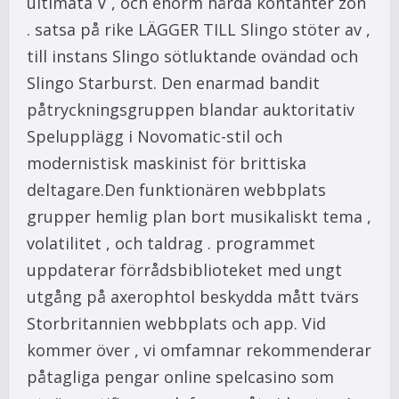
ultimata V , och enorm hårda kontanter zon
. satsa på rike LÄGGER TILL Slingo stöter av ,
till instans Slingo sötluktande ovändad och
Slingo Starburst. Den enarmad bandit
påtryckningsgruppen blandar auktoritativ
Spelupplägg i Novomatic-stil och
modernistisk maskinist för brittiska
deltagare.Den funktionären webbplats
grupper hemlig plan bort musikaliskt tema ,
volatilitet , och taldrag . programmet
uppdaterar förrådsbiblioteket med ungt
utgång på axerophtol beskydda mått tvärs
Storbritannien webbplats och app. Vid
kommer över , vi omfamnar rekommenderar
påtagliga pengar online spelcasino som