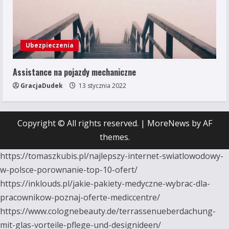
Ubezpieczenia
Assistance na pojazdy mechaniczne
GracjaDudek
13 stycznia 2022
Copyright © All rights reserved.
|
MoreNews
by AF
themes.
https://tomaszkubis.pl/najlepszy-internet-swiatlowodowy-
w-polsce-porownanie-top-10-ofert/
https://inklouds.pl/jakie-pakiety-medyczne-wybrac-dla-
pracownikow-poznaj-oferte-mediccentre/
https://www.colognebeauty.de/terrassenueberdachung-
mit-glas-vorteile-pflege-und-designideen/