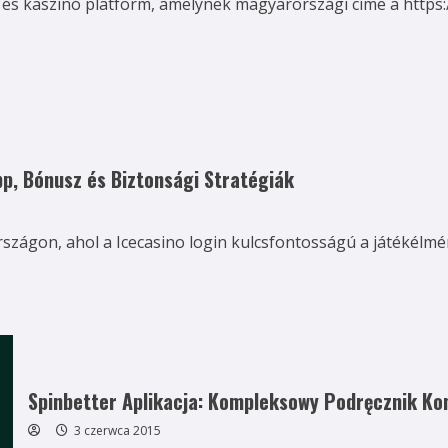
és kaszinó platform, amelynek magyarországi címe a https://l
p, Bónusz és Biztonsági Stratégiák
zágon, ahol a Icecasino login kulcsfontosságú a játékélmény
Spinbetter Aplikacja: Kompleksowy Podręcznik Konf
3 czerwca 2015