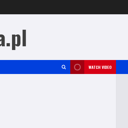
a.pl
WATCH VIDEO