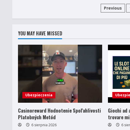
Vulkan
Vegas
Stronic
Previous
casino:
komplett
guide
wpisów
til
registrering
og
YOU MAY HAVE MISSED
omsetning
Ubezpieczenia
Ubezpie
Casinoreward Hodnotenie Spoľahlivosti
Giochi ad 
Platobných Metód
trovare mi
6 sierpnia 2026
6 sie