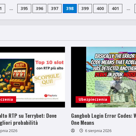
owanie
1
…
395
396
397
398
399
400
401
…
czenia
Ubezpieczenia
alto RTP su Terrybet: Dove
Gangbob Login Error Codes: 
gliori probabilità
One Means
rpnia 2026
6 sierpnia 2026